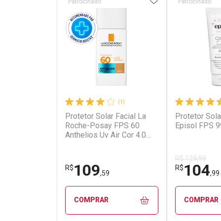
Patrocinado
Patrocinado
(1)
Protetor Solar Facial La
Protetor Sola
Roche-Posay FPS 60
Episol FPS 
Anthelios Uv Air Cor 4.0
40ml
R$ 129,99
109
104
R$
R$
,59
,99
COMPRAR
COMPRAR