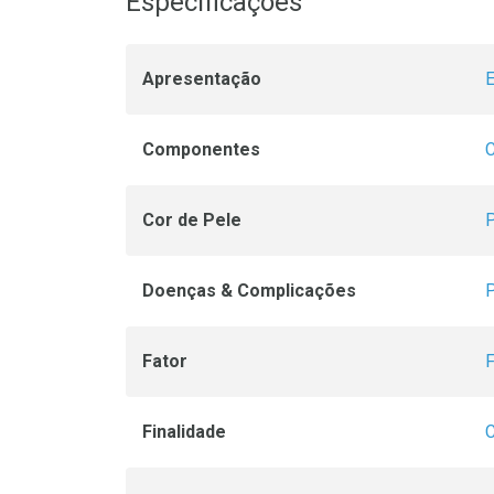
Especificações
Apresentação
Componentes
C
Cor de Pele
P
Doenças & Complicações
P
Fator
F
Finalidade
C