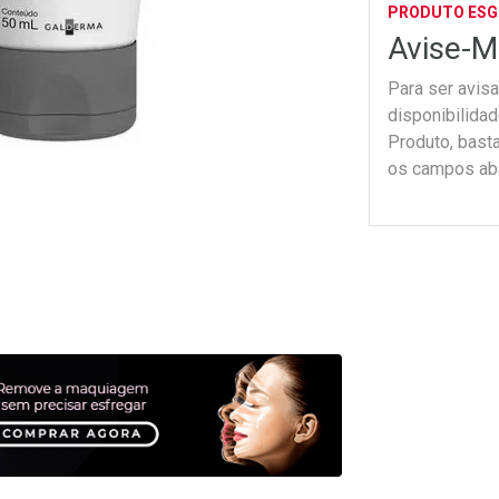
PRODUTO ES
Avise-M
Para ser avis
disponibilida
Produto, bast
os campos ab