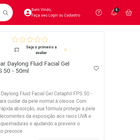
Acesse sua Conta
Precisa de 
Notific
Aces
Bem Vindo,
5
Você po
notifica
Vo
it
BUSCAR
Ver Recursos 
Faça seu Login ou Cadastro
crumb
Atendimento ao 
Seja o primeiro a
0
avaliar
Central de Ajud
ar Daylong Fluid Facial Gel
ADICIONAR AOS 
Televendas
S 50 - 50ml
4020-4404
 Daylong Fluid Facial Gel Cetaphil FPS 50 -
ara cuidar da pele normal à oleosa. Com
rápida absorção, sua fórmula protege a pele
decorrentes da exposição aos raios UVA e
 queimaduras e ajudando a prevenir o
o precoce.