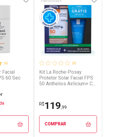
Patrocinado
Patrocinado
(6)
(0)
r Facial
Kit La Roche-Posay
Protetor Solar
PS 60 Sec
Protetor Solar Facial FPS
Roche-Posay
50 Anthelios Airlicium+ Cor
Anthelios Uv
4.0 40ml + Gel de Limpeza
KA+ 40g
or
Effaclar Concentrado 50g
119
177
da
R$
R$
,99
,99
n
COMPRAR
COMPRAR