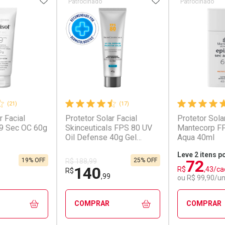
Patrocinado
Patrocinado
(21)
(17)
r Facial
Protetor Solar Facial
Protetor Sola
99 Sec OC 60g
Skinceuticals FPS 80 UV
Mantecorp F
Oil Defense 40g Gel
Aqua 40ml
Creme
Leve 2 itens p
72
19% OFF
25% OFF
R$ 188,99
140
R$
,43/ca
R$
,99
ou R$ 99,90/u
COMPRAR
COMPRAR