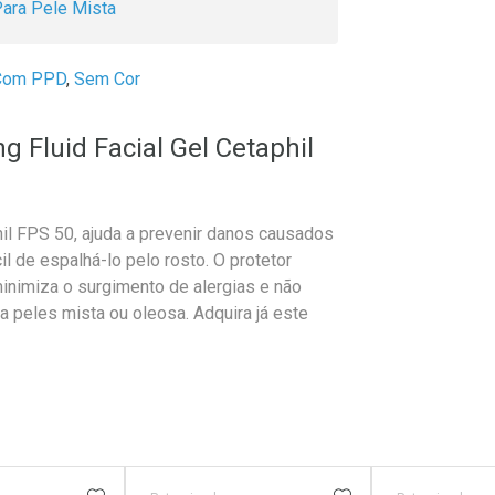
ara Pele Mista
Com PPD
,
Sem Cor
g Fluid Facial Gel Cetaphil
hil FPS 50, ajuda a prevenir danos causados
l de espalhá-lo pelo rosto. O protetor
 minimiza o surgimento de alergias e não
a peles mista ou oleosa. Adquira já este
FAVORITOS
ADICIONAR AOS FAVORITOS
ADICIONAR AOS 