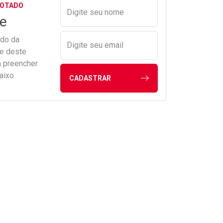
Preencher nome e email para s
GOTADO
Digite seu nome
e
ado da
Digite seu email
de deste
a preencher
aixo.
CADASTRAR