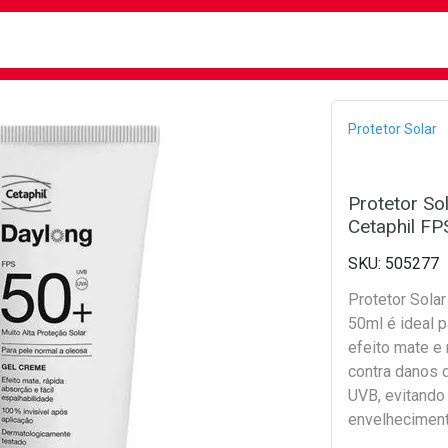
busca
isa?
Bread
Protetor Solar
Protetor Sol
Cetaphil FP
505277
Protetor Solar
50ml é ideal p
efeito mate e 
contra danos 
UVB, evitando
envelheciment