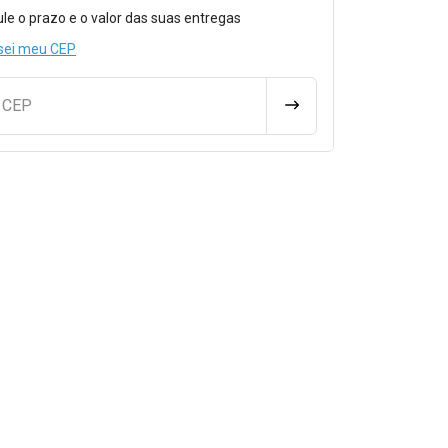
o para Calcular o Frete
ule o prazo e o valor das suas entregas
sei meu CEP
u CEP
CALCULAR FRETE