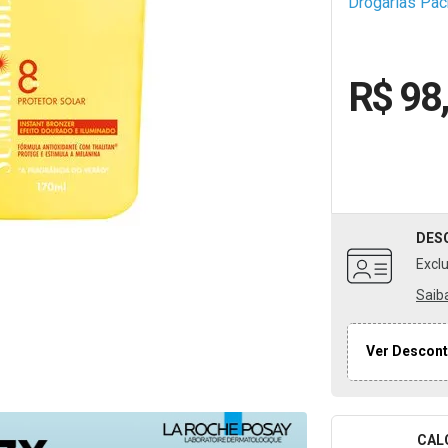
Drogarias Pa
R$ 98
DES
Excl
Saib
Ver Descont
CAL