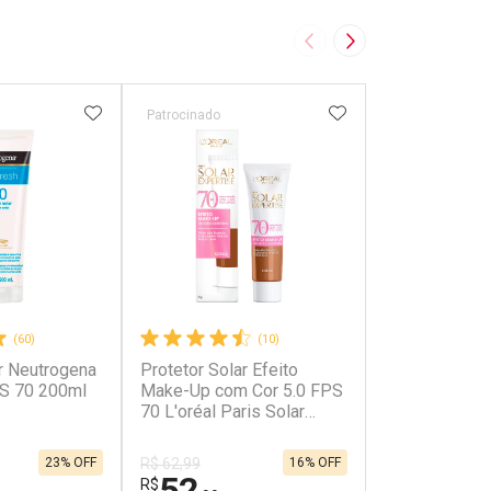
Imagem Anterior
Próxima Imagem
FAVORITOS
ADICIONAR AOS FAVORITOS
ADICIONAR AOS 
Patrocinado
Patrocinado
(60)
(10)
ar Neutrogena
Protetor Solar Efeito
Protetor Solar
S 70 200ml
Make-Up com Cor 5.0 FPS
L'Oréal Paris 
70 L'oréal Paris Solar
Expertise Ant
Expertise 30g
FPS30 40g
23% OFF
16% OFF
R$ 62,99
R$ 47,59
52
39
R$
R$