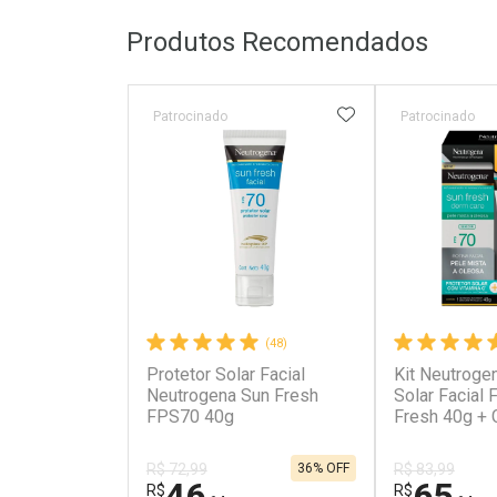
Produtos Recomendados
ADICIONAR AOS 
Patrocinado
Patrocinado
(48)
Protetor Solar Facial
Kit Neutroge
Neutrogena Sun Fresh
Solar Facial
FPS70 40g
Fresh 40g + Gel de
Limpeza Puri
Pele Oleosa
36% OFF
R$ 72,99
R$ 83,99
46
65
R$
R$