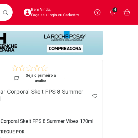
Acesse sua Conta
Precisa de 
Notific
Aces
Bem Vindo,
4
Você po
notifica
Vo
it
BUSCAR
Ver Recursos 
Faça seu Login ou Cadastro
Atendimento ao 
Central de Ajud
crumb
Televendas
4020-4404
Seja o primeiro a
0
avaliar
lar Corporal Skelt FPS 8 Summer
ADICIONAR AOS 
l
r Corporal Skelt FPS 8 Summer Vibes 170ml