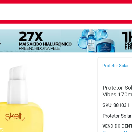
busca
isa?
Bread
Protetor Solar
Protetor So
Vibes 170m
881031
Protetor Sola