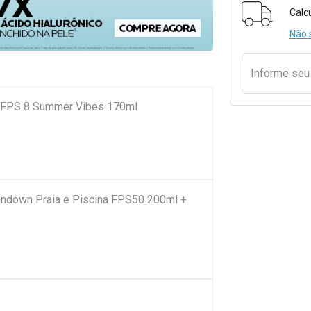
Formulári
Calc
Não 
Informe se
lt FPS 8 Summer Vibes 170ml
Sundown Praia e Piscina FPS50 200ml +