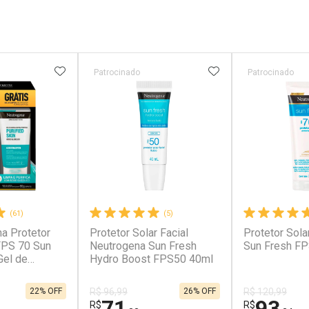
FAVORITOS
ADICIONAR AOS FAVORITOS
ADICIONAR AOS 
Patrocinado
Patrocinado
(61)
(5)
na Protetor
Protetor Solar Facial
Protetor Sol
 FPS 70 Sun
Neutrogena Sun Fresh
Sun Fresh FP
Hydro Boost FPS50 40ml
fied Skin
 60g
22% OFF
26% OFF
R$ 96,99
R$ 120,99
71
93
R$
R$