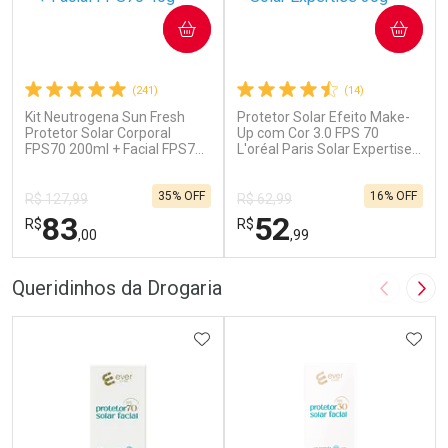
COMPRAR
COMPRAR
(241)
(14)
Kit Neutrogena Sun Fresh
Protetor Solar Efeito Make-
Protetor Solar Corporal
Up com Cor 3.0 FPS 70
FPS70 200ml + Facial FPS70
L'oréal Paris Solar Expertise
40g
30g
35% OFF
16% OFF
R$ 127,99
R$ 62,99
83
52
R$
R$
,00
,99
FECHAR
F
FECHAR
F
Queridinhos da Drogaria
Imagem A
Pró
Laboratório
Laboratório
Por Menos
ADICIONAR AOS FAVORITOS
Por Menos
ADIC