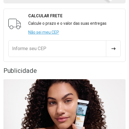
CALCULAR FRETE
Formulário para Calcular o Frete
Calcule o prazo e o valor das suas entregas
Não sei meu CEP
Informe seu CEP
CALCULA
Publicidade