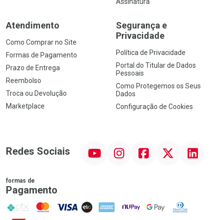
Assinatura
Atendimento
Segurança e
Privacidade
Como Comprar no Site
Política de Privacidade
Formas de Pagamento
Portal do Titular de Dados
Prazo de Entrega
Pessoais
Reembolso
Como Protegemos os Seus
Troca ou Devolução
Dados
Marketplace
Configuração de Cookies
YouTube
Instagram
Facebook
Twitter
Linkedin
Redes Sociais
formas de
Pagamento
PIX
MasterCard
VISA
ELO
AMEX
NuPay
Google Pay
Diners Club
Hipercard