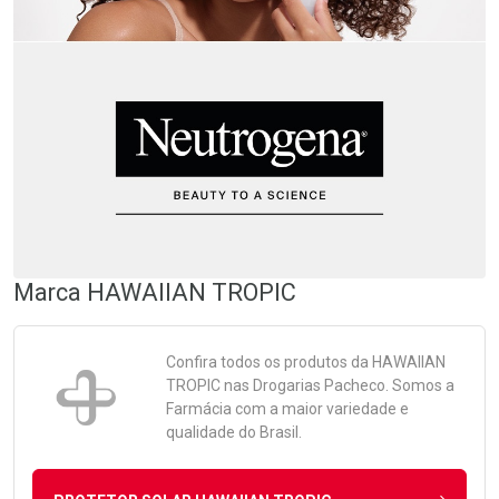
Marca
HAWAIIAN TROPIC
Confira todos os produtos da
HAWAIIAN
TROPIC
nas Drogarias Pacheco. Somos a
Farmácia com a maior variedade e
qualidade do Brasil.