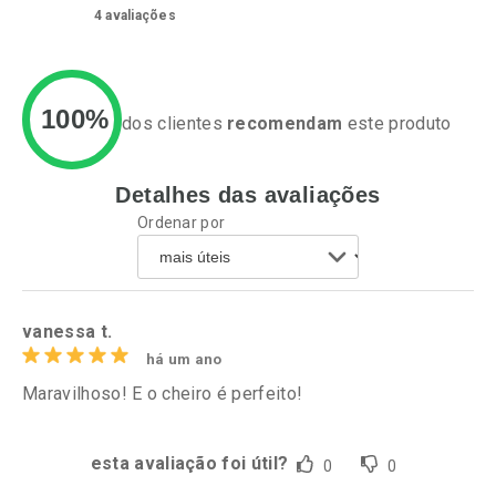
4
avaliações
100%
dos clientes
recomendam
este produto
Detalhes das avaliações
Ativar Desconto
Ativar Desconto
Ordenar por
Comprar sem Desconto
Comprar sem Desconto
Por R$ 37,25/cada
Por R$ 28,79/cada
Comprar sem Desconto
Comprar sem Desconto
Por R$ 37,25/cada
Por R$ 28,79/cada
vanessa t.
há um ano
Maravilhoso! E o cheiro é perfeito!
esta avaliação foi útil?
0
0