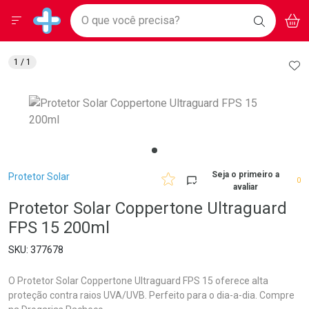
Drogarias Pacheco
Menu
Aces
Ir direto para a home
O que você precisa?
BAIXE
V
i
Baixe nosso APP e aproveite Ofertas Exclusivas!
BUSCAR
O APP
Navegue pela página
Ir direto para o conteúdo
Faça a sua busca
Ir direto para a busca
Ir direto para a conta
AD
1
/ 1
Ir direto para a ajuda
Ir direto para a notificações
Ir direto para o carrinho
Ir direto para o menu
Breadcrumb
Seja o primeiro a
Protetor Solar
0
avaliar
Protetor Solar Coppertone Ultraguard
FPS 15 200ml
377678
O Protetor Solar Coppertone Ultraguard FPS 15 oferece alta
proteção contra raios UVA/UVB. Perfeito para o dia-a-dia. Compre