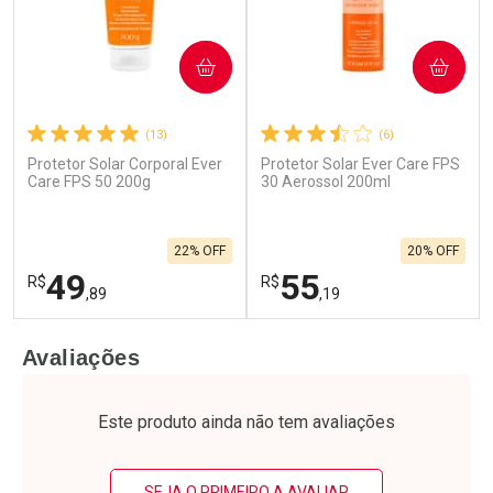
COMPRAR
COMPRAR
(13)
(6)
Protetor Solar Corporal Ever
Protetor Solar Ever Care FPS
Ativar Desconto
Ativar Desconto
Care FPS 50 200g
30 Aerossol 200ml
Comprar sem Desconto
Comprar sem Desconto
Por R$ 81,34/cada
Por R$ 52,99/cada
Comprar sem Desconto
Comprar sem Desconto
22% OFF
20% OFF
Por R$ 81,34/cada
Por R$ 52,99/cada
49
55
R$
R$
,89
,19
FECHAR
F
FECHAR
F
Avaliações
Laboratório
Laboratório
Por Menos
Por Menos
Este produto ainda não tem avaliações
SEJA O PRIMEIRO A AVALIAR