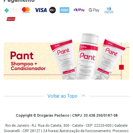
PIX
MasterCard
VISA
ELO
AMEX
NuPay
Google Pay
Diners Club
Hipercard
Promoção em Destaque
Voltar ao Topo
Copyright
Copyright © Drogarias Pacheco | CNPJ: 33.438.250/0187-08
Rio de Janeiro - RJ: Rua do Catete, 300 - Catete - CEP: 22220-000 | Gabriele
Giovanelli - CRF 28127 | 24 horas| Autorização de funcionamento: Processo: