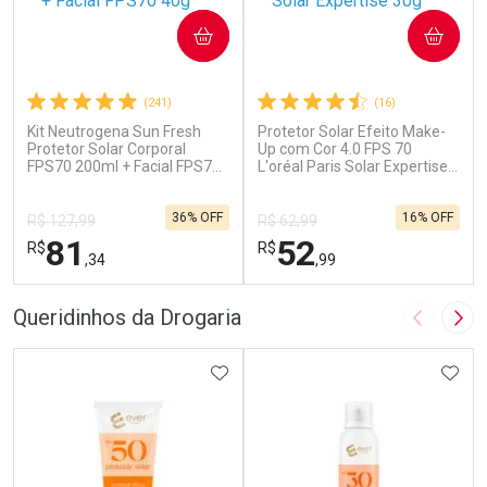
COMPRAR
COMPRAR
(241)
(16)
Kit Neutrogena Sun Fresh
Protetor Solar Efeito Make-
Protetor Solar Corporal
Up com Cor 4.0 FPS 70
FPS70 200ml + Facial FPS70
L'oréal Paris Solar Expertise
40g
30g
36% OFF
16% OFF
R$ 127,99
R$ 62,99
81
52
R$
R$
,34
,99
FECHAR
F
FECHAR
F
Queridinhos da Drogaria
Imagem A
Pró
Laboratório
Laboratório
Por Menos
ADICIONAR AOS FAVORITOS
Por Menos
ADIC