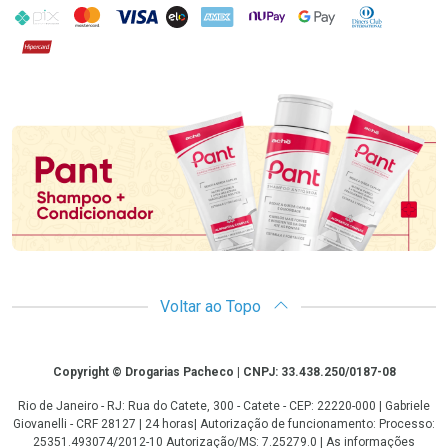
PIX
MasterCard
VISA
ELO
AMEX
NuPay
Google Pay
Diners Club
Hipercard
Promoção em Destaque
Voltar ao Topo
Copyright
Copyright © Drogarias Pacheco | CNPJ: 33.438.250/0187-08
Rio de Janeiro - RJ: Rua do Catete, 300 - Catete - CEP: 22220-000 | Gabriele
Giovanelli - CRF 28127 | 24 horas| Autorização de funcionamento: Processo:
25351.493074/2012-10 Autorização/MS: 7.25279.0 | As informações