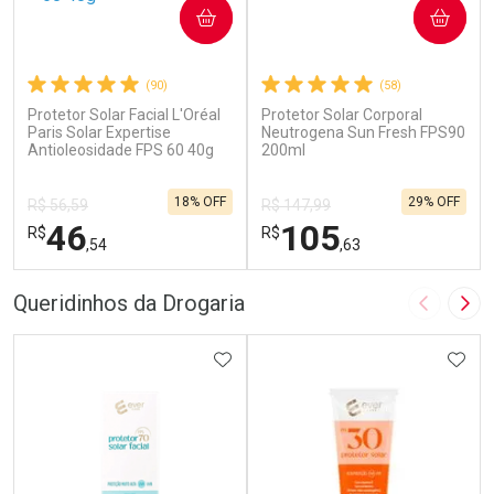
COMPRAR
COMPRAR
(90)
(58)
Protetor Solar Facial L'Oréal
Protetor Solar Corporal
Paris Solar Expertise
Neutrogena Sun Fresh FPS90
Antioleosidade FPS 60 40g
200ml
18% OFF
29% OFF
R$ 56,59
R$ 147,99
46
105
R$
R$
,54
,63
FECHAR
F
FECHAR
F
Queridinhos da Drogaria
Imagem A
Pró
Laboratório
Laboratório
Por Menos
ADICIONAR AOS FAVORITOS
Por Menos
ADIC