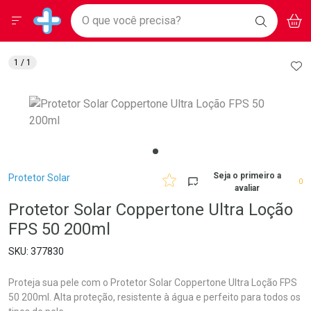
Drogarias Pacheco
Menu
Aces
Ir direto para a home
O que você precisa?
BAIXE
V
i
Baixe nosso APP e aproveite Ofertas Exclusivas!
BUSCAR
O APP
Navegue pela página
Ir direto para o conteúdo
Faça a sua busca
Ir direto para a busca
Ir direto para a conta
AD
1
/ 1
Ir direto para a ajuda
Ir direto para a notificações
Ir direto para o carrinho
Ir direto para o menu
Breadcrumb
Seja o primeiro a
Protetor Solar
0
avaliar
Protetor Solar Coppertone Ultra Loção
FPS 50 200ml
377830
Proteja sua pele com o Protetor Solar Coppertone Ultra Loção FPS
50 200ml. Alta proteção, resistente à água e perfeito para todos os