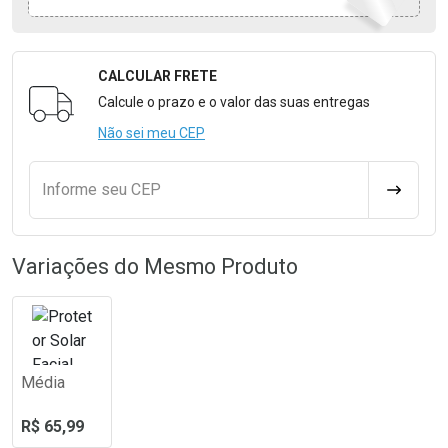
CALCULAR FRETE
Formulário para Calcular o Frete
Calcule o prazo e o valor das suas entregas
Não sei meu CEP
Informe seu CEP
CALCULA
Variações do Mesmo Produto
Média
R$ 65,99