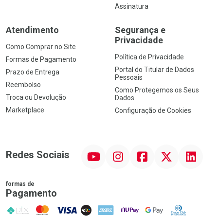
Assinatura
Atendimento
Segurança e
Privacidade
Como Comprar no Site
Política de Privacidade
Formas de Pagamento
Portal do Titular de Dados
Prazo de Entrega
Pessoais
Reembolso
Como Protegemos os Seus
Troca ou Devolução
Dados
Marketplace
Configuração de Cookies
YouTube
Instagram
Facebook
Twitter
Linkedin
Redes Sociais
formas de
Pagamento
PIX
MasterCard
VISA
ELO
AMEX
NuPay
Google Pay
Diners Club