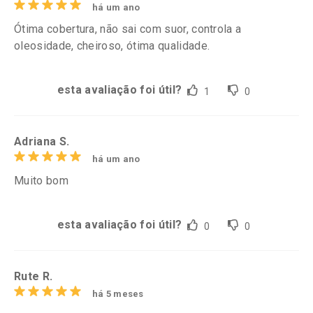
há um ano
Ótima cobertura, não sai com suor, controla a
oleosidade, cheiroso, ótima qualidade.
esta avaliação foi útil?
1
0
Adriana S.
há um ano
Muito bom
esta avaliação foi útil?
0
0
Rute R.
há 5 meses