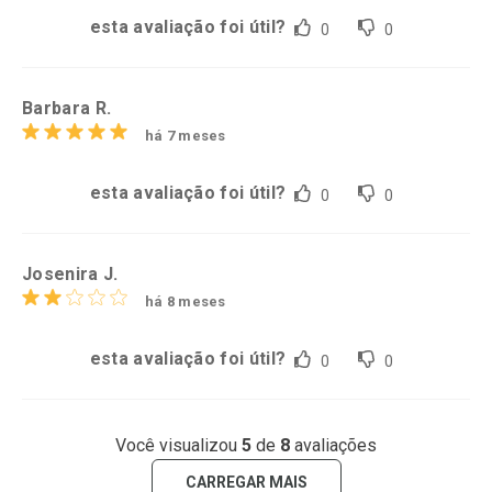
esta avaliação foi útil?
0
0
Barbara R.
há 7 meses
esta avaliação foi útil?
0
0
Josenira J.
há 8 meses
esta avaliação foi útil?
0
0
Você visualizou
5
de
8
avaliações
CARREGAR MAIS