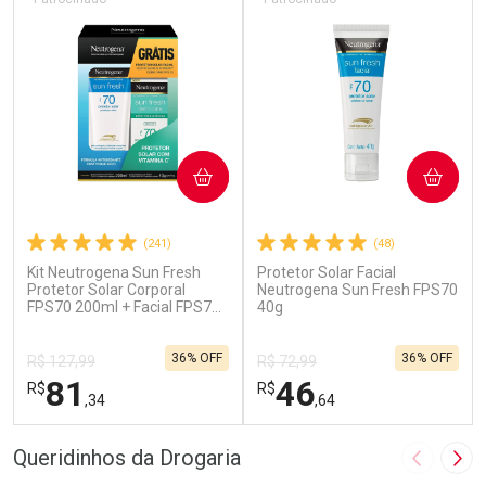
COMPRAR
COMPRAR
(241)
(48)
Kit Neutrogena Sun Fresh
Protetor Solar Facial
Protetor Solar Corporal
Neutrogena Sun Fresh FPS70
FPS70 200ml + Facial FPS70
40g
40g
36% OFF
36% OFF
R$ 127,99
R$ 72,99
81
46
R$
R$
,34
,64
FECHAR
F
FECHAR
F
Queridinhos da Drogaria
Imagem A
Pró