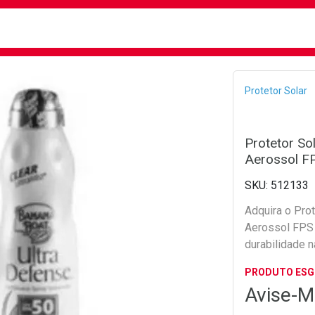
busca
isa?
Bread
Protetor Solar
Protetor So
Aerossol F
512133
Adquira o Pro
Aerossol FPS 
durabilidade 
PRODUTO ES
Avise-M