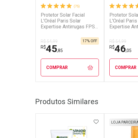
(75)
Protetor Solar Facial
Protetor Sola
L'Oréal Paris Solar
L'Oréal Paris
Expertise Antirrugas FPS
Expertise An
60 40g
Cor FPS 60 
17% OFF
R$ 54,99
R$ 54,99
45
46
R$
R$
,85
,05
COMPRAR
COMPRAR
FECHAR
FECHAR
Produtos Similares
Laboratório
Laborató
Por Menos
Por Men
ADICIONAR AOS 
LOJA PARCEIR