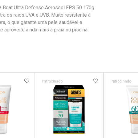
nana Boat Ultra Defense Aerossol FPS 50 170g
ra os raios UVA e UVB. Muito resistente à
ra, o que garante uma pele saudável e
e aproveite ainda mais a praia ou piscina
FAVORITOS
ADICIONAR AOS FAVORITOS
ADICIONAR AOS 
Patrocinado
Patrocinado