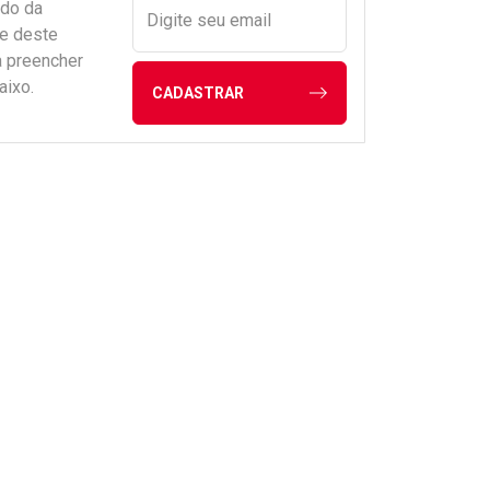
ado da
Digite seu email
de deste
a preencher
aixo.
CADASTRAR