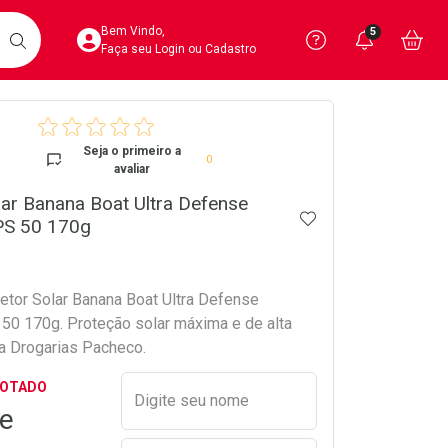
Acesse sua Conta
Precisa de 
Notific
Aces
Bem Vindo,
5
Você po
notifica
Vo
it
BUSCAR
Ver Recursos 
Faça seu Login ou Cadastro
crumb
Atendimento ao 
Seja o primeiro a
0
avaliar
Central de Ajud
lar Banana Boat Ultra Defense
ADICIONAR AOS 
Televendas
PS 50 170g
4020-4404
tetor Solar Banana Boat Ultra Defense
50 170g. Proteção solar máxima e de alta
na Drogarias Pacheco.
Preencher nome e email para s
GOTADO
Digite seu nome
e