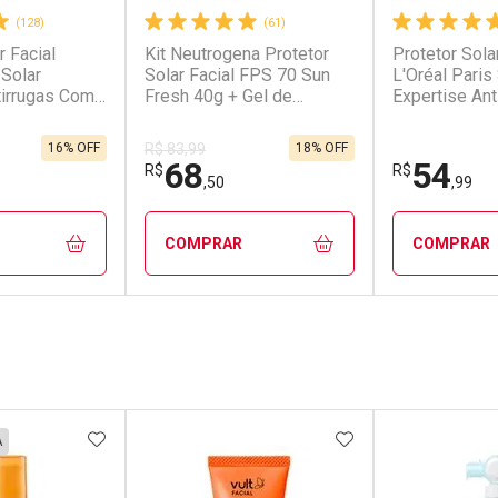
(128)
(61)
r Facial
Kit Neutrogena Protetor
Protetor Sola
 Solar
Solar Facial FPS 70 Sun
L'Oréal Paris
tirrugas Com
Fresh 40g + Gel de
Expertise An
40g
Limpeza Purified Skin
FPS 60 Cor C
Pele Oleosa 60g
40g
16% OFF
18% OFF
R$ 83,99
68
54
R$
R$
,50
,99
COMPRAR
COMPRAR
FECHAR
FECHAR
FECHAR
FECHAR
rio
Laboratório
Laborató
os
Por Menos
Por Men
FAVORITOS
ADICIONAR AOS FAVORITOS
ADICIONAR AOS 
A