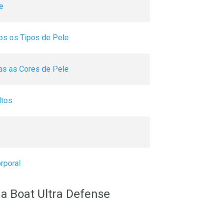
e
os os Tipos de Pele
as as Cores de Pele
ltos
rporal
na Boat Ultra Defense