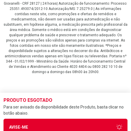
Giovanelli - CRF 28127 | 24 horas| Autorização de funcionamento: Processo:
25351.493074/2012-10 Autorização/MS: 7.25279.0 | As informações
contidas neste site, como promoções e ofertas de remédios e
medicamentos, não devem ser usadas para automedicação e não
substituem, em hipótese alguma, a medicação prescrita pelo profissional da
área médica. Somente o médico está em condições de diagnosticar
qualquer problema de saúde e prescrever o tratamento adequado. Os
preços e as promoções são válidos apenas para compras via internet. As
fotos contidas em nosso site são meramente ilustrativas. *Preços e
disponibilidade sujeitos a alterações no decorrer do dia. Antibióticos e
antimicrobianos vendas apenas em lojas físicas ou televendas. Portaria nº
344 - 01/02/1999 - Ministério da Saúde. Horário de funcionamento Central
de Vendas e Atendimento ao Cliente 4020 4404 ou 0800 282 10 10 de
domingo a domingo das 08h00 às 20h00.
LGPD Aceite os Cookies
PRODUTO ESGOTADO
Para ser avisado da disponibilidade deste Produto, basta clicar no
botão abaixo.
AVISE-ME