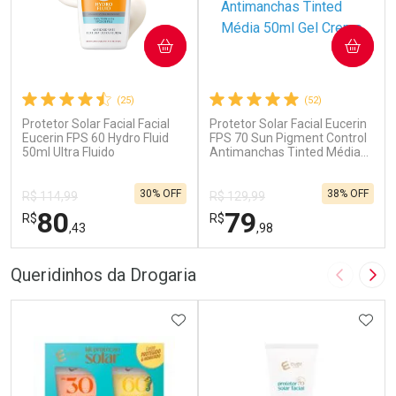
COMPRAR
COMPRAR
(25)
(52)
Protetor Solar Facial Facial
Protetor Solar Facial Eucerin
Eucerin FPS 60 Hydro Fluid
FPS 70 Sun Pigment Control
50ml Ultra Fluido
Antimanchas Tinted Média
50ml Gel Creme
30% OFF
38% OFF
R$ 114,99
R$ 129,99
80
79
R$
R$
,43
,98
FECHAR
F
FECHAR
F
Queridinhos da Drogaria
Imagem A
Pró
Laboratório
Laboratório
Por Menos
ADICIONAR AOS FAVORITOS
Por Menos
ADIC