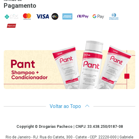
Pagamento
PIX
MasterCard
VISA
ELO
AMEX
NuPay
Google Pay
Diners Club
Hipercard
Promoção em Destaque
Voltar ao Topo
Copyright
Copyright © Drogarias Pacheco | CNPJ: 33.438.250/0187-08
Rio de Janeiro - RJ: Rua do Catete, 300 - Catete - CEP: 22220-000 | Gabriele