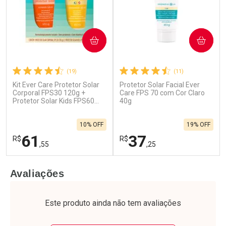
COMPRAR
COMPRAR
(19)
(11)
Kit Ever Care Protetor Solar
Protetor Solar Facial Ever
Ativar Desconto
Ativar Desconto
Corporal FPS30 120g +
Care FPS 70 com Cor Claro
Protetor Solar Kids FPS60
Comprar sem Desconto
40g
Comprar sem Desconto
120g
Por R$ 80,43/cada
Por R$ 79,98/cada
Comprar sem Desconto
Comprar sem Desconto
10% OFF
19% OFF
Por R$ 80,43/cada
Por R$ 79,98/cada
61
37
R$
R$
,55
,25
FECHAR
F
FECHAR
F
Avaliações
Laboratório
Laboratório
Por Menos
Por Menos
Este produto ainda não tem avaliações