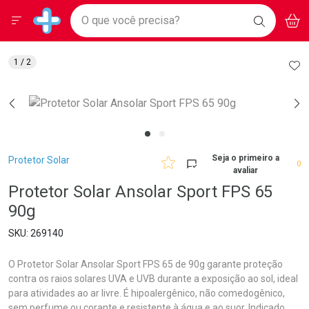
Drogarias Pacheco
Menu
Aces
Ir direto para a home
O que você precisa?
BAIXE
V
i
Baixe nosso APP e aproveite Ofertas Exclusivas!
BUSCAR
O APP
Navegue pela página
Ir direto para o conteúdo
Faça a sua busca
Ir direto para a busca
Ir direto para a conta
AD
1
/ 2
Ir direto para a ajuda
Ir direto para a notificações
Ir direto para o carrinho
Ir direto para o menu
Breadcrumb
Seja o primeiro a
Protetor Solar
0
avaliar
Protetor Solar Ansolar Sport FPS 65
90g
269140
O Protetor Solar Ansolar Sport FPS 65 de 90g garante proteção
contra os raios solares UVA e UVB durante a exposição ao sol, ideal
para atividades ao ar livre. É hipoalergênico, não comedogênico,
sem perfume ou corante e resistente à água e ao suor. Indicado