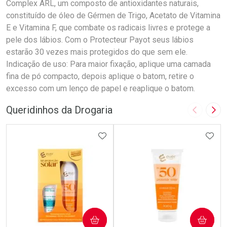
Complex ARL, um composto de antioxidantes naturais,
constituído de óleo de Gérmen de Trigo, Acetato de Vitamina
E e Vitamina F, que combate os radicais livres e protege a
pele dos lábios. Com o Protecteur Payot seus lábios
estarão 30 vezes mais protegidos do que sem ele.
Indicação de uso: Para maior fixação, aplique uma camada
fina de pó compacto, depois aplique o batom, retire o
excesso com um lenço de papel e reaplique o batom.
Queridinhos da Drogaria
Imagem A
Pró
ADICIONAR AOS FAVORITOS
ADIC
COMPRAR
COMPRAR