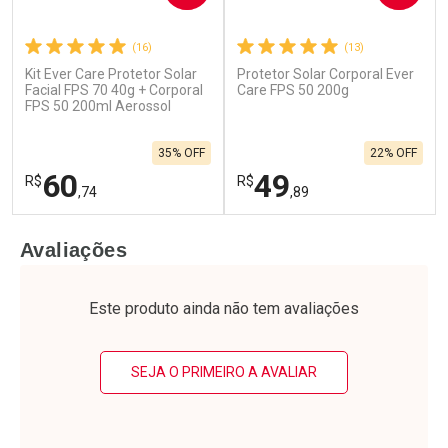
(16)
(13)
Kit Ever Care Protetor Solar
Protetor Solar Corporal Ever
Facial FPS 70 40g + Corporal
Care FPS 50 200g
FPS 50 200ml Aerossol
35% OFF
22% OFF
60
49
R$
R$
,74
,89
FECHAR
F
FECHAR
F
Avaliações
Laboratório
Laboratório
Por Menos
Por Menos
Este produto ainda não tem avaliações
SEJA O PRIMEIRO A AVALIAR