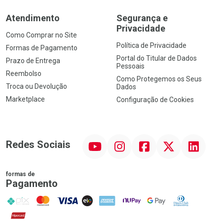
Atendimento
Segurança e
Privacidade
Como Comprar no Site
Política de Privacidade
Formas de Pagamento
Portal do Titular de Dados
Prazo de Entrega
Pessoais
Reembolso
Como Protegemos os Seus
Troca ou Devolução
Dados
Marketplace
Configuração de Cookies
YouTube
Instagram
Facebook
Twitter
Linkedin
Redes Sociais
formas de
Pagamento
PIX
MasterCard
VISA
ELO
AMEX
NuPay
Google Pay
Diners Club
Hipercard