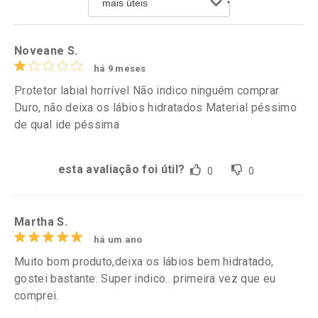
Comprar sem Desconto
Comprar sem Desconto
Por R$ 37,25/cada
Por R$ 37,25/cada
Noveane S.
há 9 meses
Protetor labial horrível Não indico ninguém comprar
Duro, não deixa os lábios hidratados Material péssimo
de qual ide péssima
esta avaliação foi útil?
0
0
Martha S.
há um ano
Muito bom produto,deixa os lábios bem hidratado,
gostei bastante. Super indico.. primeira vez que eu
comprei.