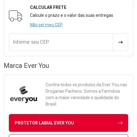
CALCULAR FRETE
Formulário para Calcular o Frete
Calcule o prazo e o valor das suas entregas
Não sei meu CEP
Informe seu CEP
CALCULA
Marca
Ever You
Confira todos os produtos da
Ever You
nas
Drogarias Pacheco. Somos a Farmácia
com a maior variedade e qualidade do
Brasil.
PROTETOR LABIAL EVER YOU