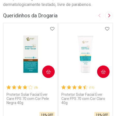
dermatologicamente testado, livre de parabenos.
Queridinhos da Drogaria
Imagem A
Pró
ADICIONAR AOS FAVORITOS
ADIC
COMPRAR
COMPRAR
(9)
(11)
Protetor Solar Facial Ever
Protetor Solar Facial Ever
Care FPS 70 com Cor Pele
Care FPS 70 com Cor Claro
Negra 40g
40g
19% OFF
19% OFF