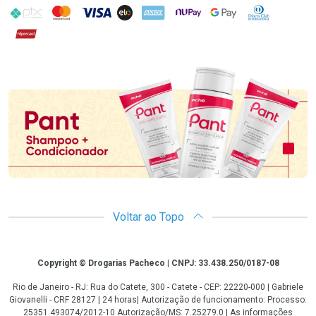
PIX
MasterCard
VISA
ELO
AMEX
NuPay
Google Pay
Diners Club
Hipercard
Promoção em Destaque
Voltar ao Topo
Copyright
Copyright © Drogarias Pacheco | CNPJ: 33.438.250/0187-08
Rio de Janeiro - RJ: Rua do Catete, 300 - Catete - CEP: 22220-000 | Gabriele
Giovanelli - CRF 28127 | 24 horas| Autorização de funcionamento: Processo:
25351.493074/2012-10 Autorização/MS: 7.25279.0 | As informações