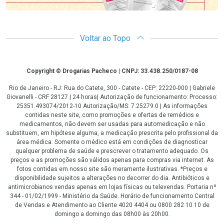
Voltar ao Topo
Copyright
Copyright © Drogarias Pacheco | CNPJ: 33.438.250/0187-08
Rio de Janeiro - RJ: Rua do Catete, 300 - Catete - CEP: 22220-000 | Gabriele
Giovanelli - CRF 28127 | 24 horas| Autorização de funcionamento: Processo:
25351.493074/2012-10 Autorização/MS: 7.25279.0 | As informações
contidas neste site, como promoções e ofertas de remédios e
medicamentos, não devem ser usadas para automedicação e não
substituem, em hipótese alguma, a medicação prescrita pelo profissional da
área médica. Somente o médico está em condições de diagnosticar
qualquer problema de saúde e prescrever o tratamento adequado. Os
preços e as promoções são válidos apenas para compras via internet. As
fotos contidas em nosso site são meramente ilustrativas. *Preços e
disponibilidade sujeitos a alterações no decorrer do dia. Antibióticos e
antimicrobianos vendas apenas em lojas físicas ou televendas. Portaria nº
344 - 01/02/1999 - Ministério da Saúde. Horário de funcionamento Central
de Vendas e Atendimento ao Cliente 4020 4404 ou 0800 282 10 10 de
domingo a domingo das 08h00 às 20h00.