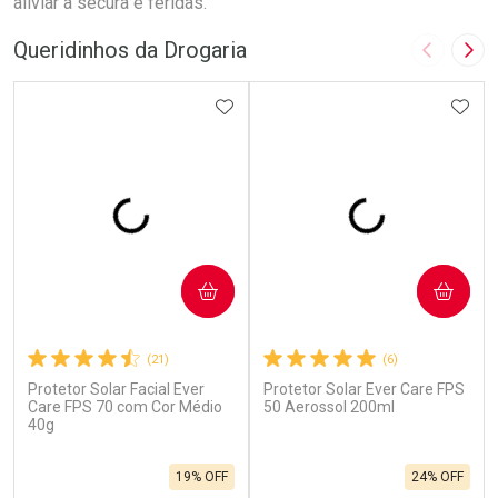
aliviar a secura e feridas.
Queridinhos da Drogaria
Imagem A
Pró
ADICIONAR AOS FAVORITOS
ADIC
COMPRAR
COMPRAR
(21)
(6)
Protetor Solar Facial Ever
Protetor Solar Ever Care FPS
Care FPS 70 com Cor Médio
50 Aerossol 200ml
40g
19% OFF
24% OFF