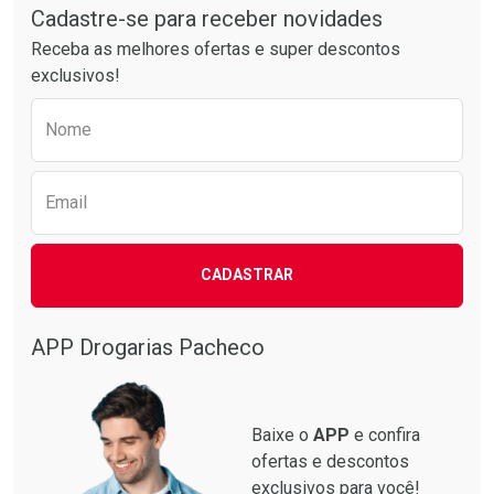
Por R$ 37,25/cada
Por R$ 63,99/cada
Cadastre-se para receber novidades
Receba as melhores ofertas e super descontos
exclusivos!
Preencha o formulário abaixo para receber 
Nome
Email
CADASTRAR
APP Drogarias Pacheco
Baixe o
APP
e confira
ofertas e descontos
exclusivos para você!