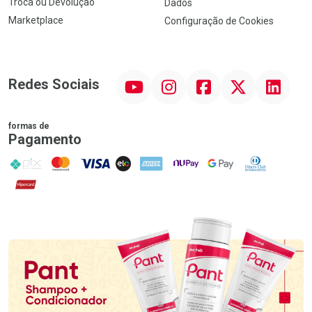
Troca ou Devolução
Dados
Marketplace
Configuração de Cookies
YouTube
Instagram
Facebook
Twitter
Linkedin
Redes Sociais
formas de
Pagamento
PIX
MasterCard
VISA
ELO
AMEX
NuPay
Google Pay
Diners Club
Hipercard
Promoção em Destaque