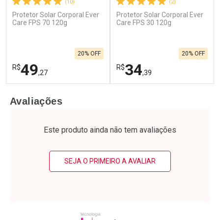
(10)
(2)
Protetor Solar Corporal Ever
Protetor Solar Corporal Ever
Ativar Desconto
Ativar Desconto
Care FPS 70 120g
Care FPS 30 120g
Comprar sem Desconto
Comprar sem Desconto
Por R$ 21,55/cada
Por R$ 13,99/cada
Comprar sem Desconto
Comprar sem Desconto
20% OFF
20% OFF
Por R$ 21,55/cada
Por R$ 13,99/cada
49
34
R$
R$
,27
,39
FECHAR
F
FECHAR
F
Avaliações
Laboratório
Laboratório
Por Menos
Por Menos
Este produto ainda não tem avaliações
SEJA O PRIMEIRO A AVALIAR