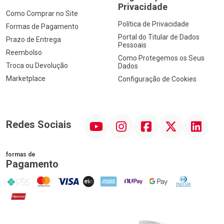
Privacidade
Como Comprar no Site
Política de Privacidade
Formas de Pagamento
Portal do Titular de Dados
Prazo de Entrega
Pessoais
Reembolso
Como Protegemos os Seus
Troca ou Devolução
Dados
Marketplace
Configuração de Cookies
YouTube
Instagram
Facebook
Twitter
Linkedin
Redes Sociais
formas de
Pagamento
PIX
MasterCard
VISA
ELO
AMEX
NuPay
Google Pay
Diners Club
Hipercard