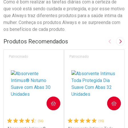
Como é bom realizar as tarefas diárias com a certeza de
que você está sendo cuidada e protegida, e por esse motivo
que Always traz diferentes produtos para a saúde intima da
mulher. Conheça os produtos Always e se surpreenda com
os benefícios de cada produto.
Produtos Recomendados
Imagem A
Pró
Patrocinado
Patrocinado
COMPRAR
COMPRAR
(56)
(95)