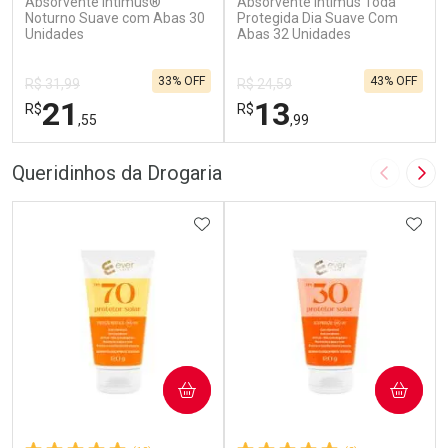
Absorvente Intimus®
Absorvente Intimus Toda
Noturno Suave com Abas 30
Protegida Dia Suave Com
Unidades
Abas 32 Unidades
33% OFF
43% OFF
R$ 31,99
R$ 24,59
21
13
R$
R$
,55
,99
FECHAR
F
FECHAR
F
Queridinhos da Drogaria
Imagem A
Pró
Laboratório
Laboratório
Por Menos
ADICIONAR AOS FAVORITOS
Por Menos
ADIC
COMPRAR
COMPRAR