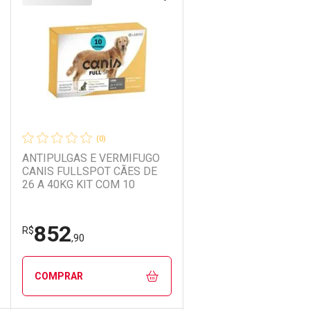
Laboratório
Por Menos
(0)
ANTIPULGAS E VERMIFUGO
CANIS FULLSPOT CÃES DE
26 A 40KG KIT COM 10
852
Ativar Desconto
R$
,90
Comprar sem Desconto
Comprar sem Desconto
COMPRAR
Por R$ 190,90/cada
Por R$ 190,90/cada