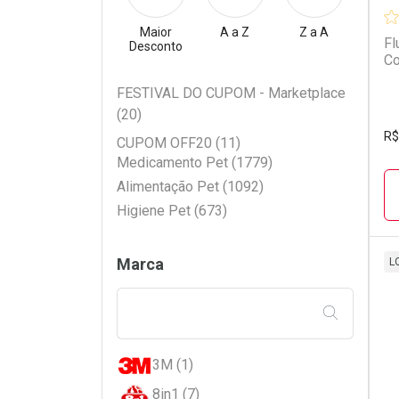
Maior
A a Z
Z a A
Fl
Desconto
Co
Filtros
FESTIVAL DO CUPOM - Marketplace
(20)
R$
CUPOM OFF20 (11)
Medicamento Pet (1779)
Alimentação Pet (1092)
Higiene Pet (673)
Marca
L
L
P
FILTRAR PE
3M (1)
8in1 (7)