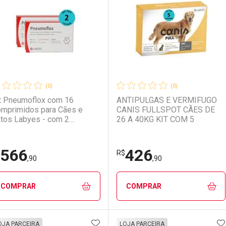
aboratório
or Menos
Laboratório
Por Menos
(0)
(0)
t Pneumoflox com 16
ANTIPULGAS E VERMIFUGO
mprimidos para Cães e
CANIS FULLSPOT CÃES DE
tos Labyes - com 2
26 A 40KG KIT COM 5
idades
566
426
Ativar Desconto
Ativar Desconto
R$
,90
,90
Comprar sem Desconto
Comprar sem Desconto
Comprar sem Desconto
Comprar sem Desconto
COMPRAR
COMPRAR
Por R$ 22,90/cada
Por R$ 22,90/cada
Por R$ 59,90/cada
Por R$ 59,90/cada
ADICIONAR AOS FAVORITOS
A
FECHAR
FECHAR
F
F
OJA PARCEIRA
LOJA PARCEIRA