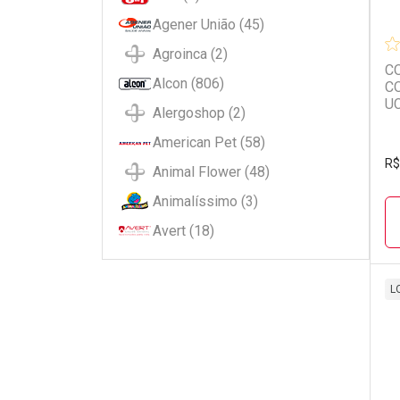
Agener União (45)
Agroinca (2)
CO
Alcon (806)
C
U
Alergoshop (2)
American Pet (58)
R$
Animal Flower (48)
Animalíssimo (3)
Avert (18)
Bayer (37)
Bem me Pet (1)
L
Bichinho Chic (4)
L
P
Bildsam (2)
Bio Dog (3)