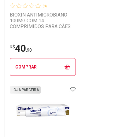
(0)
BIOXIN ANTIMICROBIANO
100MG COM 14
COMPRIMIDOS PARA CÃES
40
R$
,90
COMPRAR
DICIONAR AOS FAVORITOS
ADICIONAR AOS FAVORIT
ECHAR
ECHAR
FECHAR
FECHAR
LOJA PARCEIRA
Laboratório
Por Menos