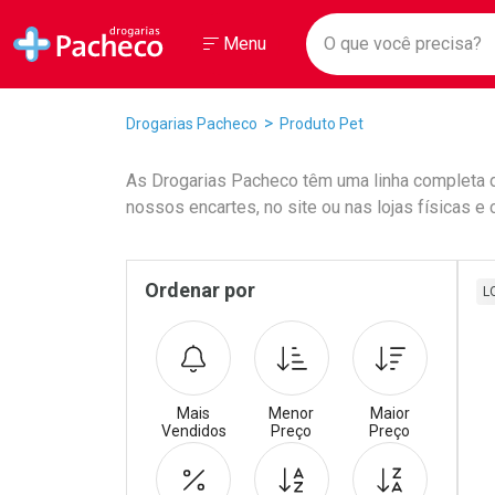
Drogarias Pacheco
Menu
Faça a sua 
O que você prec
Ir direto para a home
Abrir ou Fechar
Menu
Navegue pela página
Ir direto para o conteúdo
Ir direto para a busca
Ir direto para a conta
Breadcrumb
Drogarias Pacheco
Produto Pet
Ir direto para a ajuda
Ir direto para a notificações
As Drogarias Pacheco têm uma linha completa 
Ir direto para o carrinho
nossos encartes, no site ou nas lojas físicas
Ir direto para o menu
Promoções em Destaqu
Pr
Sidebar
Ordenar por
L
Mais
Menor
Maior
Vendidos
Preço
Preço