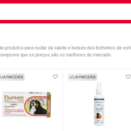
busca
isa?
de produtos para cuidar da saúde e beleza dos bichinhos de es
 e comprove que os preços são os melhores do mercado.
e
ateleira
ADICIONAR AOS FAVORITOS
A
OJA PARCEIRA
LOJA PARCEIRA