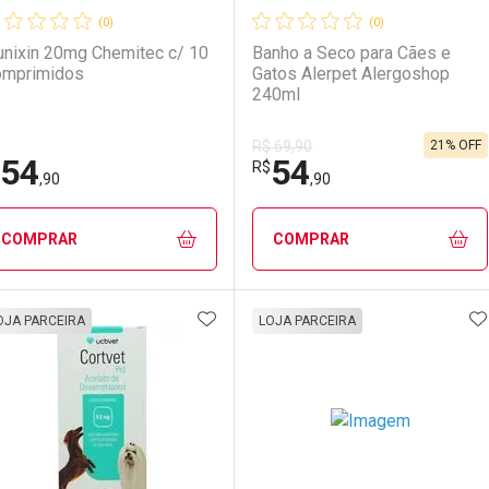
(0)
(0)
unixin 20mg Chemitec c/ 10
Banho a Seco para Cães e
mprimidos
Gatos Alerpet Alergoshop
240ml
21% OFF
R$ 69,90
54
54
R$
,90
,90
COMPRAR
COMPRAR
ADICIONAR AOS FAVORITOS
A
FECHAR
FECHAR
F
F
OJA PARCEIRA
LOJA PARCEIRA
aboratório
or Menos
Laboratório
Por Menos
LO TERMO DIGITADO