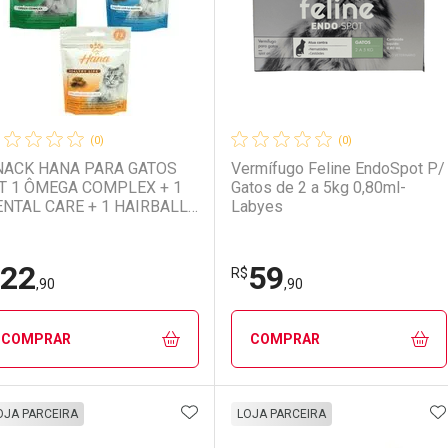
(0)
(0)
NACK HANA PARA GATOS
Vermífugo Feline EndoSpot P/
T 1 ÔMEGA COMPLEX + 1
Gatos de 2 a 5kg 0,80ml-
NTAL CARE + 1 HAIRBALL
Labyes
ONTROL
22
59
Ativar Desconto
Ativar Desconto
R$
,90
,90
Comprar sem Desconto
Comprar sem Desconto
Comprar sem Desconto
Comprar sem Desconto
COMPRAR
COMPRAR
Por R$ 705,90/cada
Por R$ 705,90/cada
Por R$ 86,90/cada
Por R$ 86,90/cada
ADICIONAR AOS FAVORITOS
A
FECHAR
FECHAR
F
F
OJA PARCEIRA
LOJA PARCEIRA