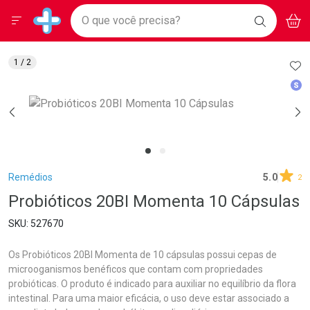
Drogarias Pacheco
Menu
Aces
Ir direto para a home
O que você precisa?
BAIXE
V
i
Baixe nosso APP e aproveite Ofertas Exclusivas!
BUSCAR
O APP
Navegue pela página
Ir direto para o conteúdo
Faça a sua busca
Ir direto para a busca
Ir direto para a conta
AD
1
/ 2
Ir direto para a ajuda
Med
Ir direto para a notificações
Ir direto para o carrinho
Ir direto para o menu
Breadcrumb
Remédios
5.0
2
Probióticos 20BI Momenta 10 Cápsulas
527670
Os Probióticos 20BI Momenta de 10 cápsulas possui cepas de
microoganismos benéficos que contam com propriedades
probióticas. O produto é indicado para auxiliar no equilíbrio da flora
intestinal. Para uma maior eficácia, o uso deve estar associado a