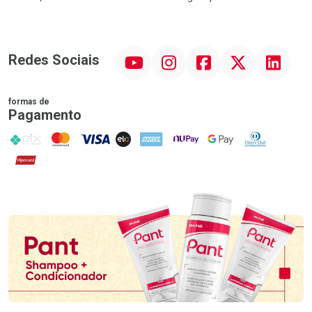
YouTube
Instagram
Facebook
Twitter
Linkedin
Redes Sociais
formas de
Pagamento
PIX
MasterCard
VISA
ELO
AMEX
NuPay
Google Pay
Diners Club
Hipercard
Promoção em Destaque