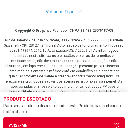
Voltar ao Topo
Copyright
Copyright © Drogarias Pacheco | CNPJ: 33.438.250/0187-08
Rio de Janeiro - RJ: Rua do Catete, 300 - Catete - CEP: 22220-000 | Gabriele
Giovanelli - CRF 28127 | 24 horas| Autorização de funcionamento: Processo:
25351.493074/2012-10 Autorização/MS: 7.25279.0 | As informações
contidas neste site, como promoções e ofertas de remédios e
medicamentos, não devem ser usadas para automedicação e não
substituem, em hipótese alguma, a medicação prescrita pelo profissional da
área médica. Somente o médico está em condições de diagnosticar
qualquer problema de saúde e prescrever o tratamento adequado. Os
preços e as promoções são válidos apenas para compras via internet. As
fotos contidas em nosso site são meramente ilustrativas. *Preços e
disponibilidade sujeitos a alterações no decorrer do dia. Antibióticos e
antimicrobianos vendas apenas em lojas físicas ou televendas. Portaria nº
PRODUTO ESGOTADO
344 - 01/02/1999 - Ministério da Saúde. Horário de funcionamento Central
Para ser avisado da disponibilidade deste Produto, basta clicar no
de Vendas e Atendimento ao Cliente 4020 4404 ou 0800 282 10 10 de
botão abaixo.
domingo a domingo das 08h00 às 20h00.
LGPD Aceite os Cookies
AVISE-ME