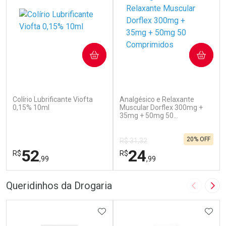
COMPRAR
COMPRAR
(110)
(517)
Colírio Lubrificante Viofta
Analgésico e Relaxante
0,15% 10ml
Muscular Dorflex 300mg +
35mg + 50mg 50
Comprimidos
20% OFF
R$ 31,32
52
24
R$
R$
,99
,99
FECHAR
F
FECHAR
F
Queridinhos da Drogaria
Imagem A
Pró
Laboratório
Laboratório
Por Menos
ADICIONAR AOS FAVORITOS
Por Menos
ADIC