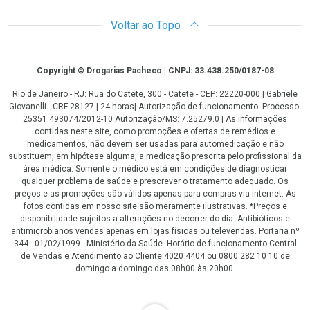
Voltar ao Topo
Copyright
Copyright © Drogarias Pacheco | CNPJ: 33.438.250/0187-08
Rio de Janeiro - RJ: Rua do Catete, 300 - Catete - CEP: 22220-000 | Gabriele
Giovanelli - CRF 28127 | 24 horas| Autorização de funcionamento: Processo:
25351.493074/2012-10 Autorização/MS: 7.25279.0 | As informações
contidas neste site, como promoções e ofertas de remédios e
medicamentos, não devem ser usadas para automedicação e não
substituem, em hipótese alguma, a medicação prescrita pelo profissional da
área médica. Somente o médico está em condições de diagnosticar
qualquer problema de saúde e prescrever o tratamento adequado. Os
preços e as promoções são válidos apenas para compras via internet. As
fotos contidas em nosso site são meramente ilustrativas. *Preços e
disponibilidade sujeitos a alterações no decorrer do dia. Antibióticos e
antimicrobianos vendas apenas em lojas físicas ou televendas. Portaria nº
344 - 01/02/1999 - Ministério da Saúde. Horário de funcionamento Central
de Vendas e Atendimento ao Cliente 4020 4404 ou 0800 282 10 10 de
domingo a domingo das 08h00 às 20h00.
LGPD Aceite os Cookies