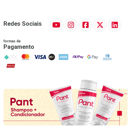
YouTube
Instagram
Facebook
Twitter
Linkedin
Redes Sociais
formas de
Pagamento
PIX
MasterCard
VISA
ELO
AMEX
NuPay
Google Pay
Diners Club
Hipercard
Promoção em Destaque