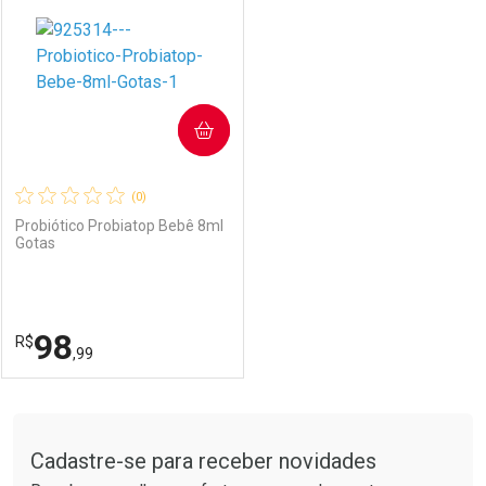
COMPRAR
(0)
Probiótico Probiatop Bebê 8ml
Gotas
98
R$
,99
FECHAR
FECHAR
Tudo sobre a Drogarias Pacheco
Cadastre-se para receber novidades
Laboratório
Por Menos