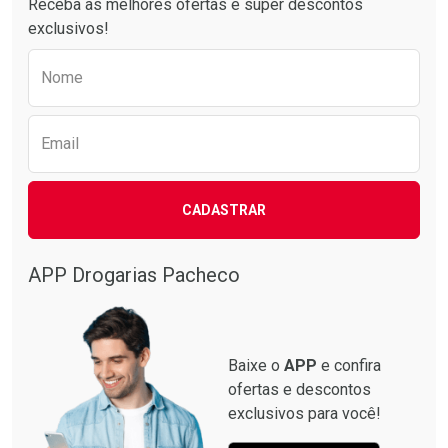
Receba as melhores ofertas e super descontos
exclusivos!
Preencha o formulário abaixo para receber 
Nome
Email
CADASTRAR
Ativar Desconto
Comprar sem Desconto
APP Drogarias Pacheco
Comprar sem Desconto
Por R$ 98,99/cada
Por R$ 98,99/cada
Baixe o
APP
e confira
ofertas e descontos
exclusivos para você!