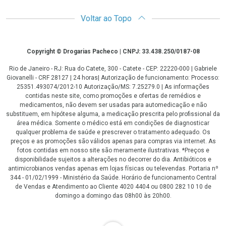
Voltar ao Topo
Copyright
Copyright © Drogarias Pacheco | CNPJ: 33.438.250/0187-08
Rio de Janeiro - RJ: Rua do Catete, 300 - Catete - CEP: 22220-000 | Gabriele
Giovanelli - CRF 28127 | 24 horas| Autorização de funcionamento: Processo:
25351.493074/2012-10 Autorização/MS: 7.25279.0 | As informações
contidas neste site, como promoções e ofertas de remédios e
medicamentos, não devem ser usadas para automedicação e não
substituem, em hipótese alguma, a medicação prescrita pelo profissional da
área médica. Somente o médico está em condições de diagnosticar
qualquer problema de saúde e prescrever o tratamento adequado. Os
preços e as promoções são válidos apenas para compras via internet. As
fotos contidas em nosso site são meramente ilustrativas. *Preços e
disponibilidade sujeitos a alterações no decorrer do dia. Antibióticos e
antimicrobianos vendas apenas em lojas físicas ou televendas. Portaria nº
344 - 01/02/1999 - Ministério da Saúde. Horário de funcionamento Central
de Vendas e Atendimento ao Cliente 4020 4404 ou 0800 282 10 10 de
domingo a domingo das 08h00 às 20h00.
LGPD Aceite os Cookies