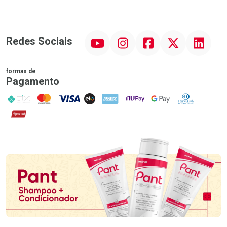
YouTube
Instagram
Facebook
Twitter
Linkedin
Redes Sociais
formas de
Pagamento
PIX
MasterCard
VISA
ELO
AMEX
NuPay
Google Pay
Diners Club
Hipercard
Promoção em Destaque