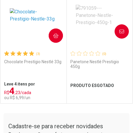
AVISE-ME
COMPRAR
(3)
(0)
Chocolate Prestígio Nestlé 33g
Panetone Nestlé Prestigio
450g
Leve 4 itens por
PRODUTO ESGOTADO
4
R$
,23/cada
ou R$ 6,99/un
FECHAR
FECHAR
FEC
FEC
Tudo sobre a Drogarias Pacheco
Cadastre-se para receber novidades
Laboratório
Por Menos
Laboratório
Por Menos