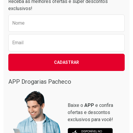
Receba as melhores ofertas e super descontos
exclusivos!
Preencha o formulário abaixo para receber 
Nome
Email
CADASTRAR
Ativar Desconto
Comprar sem Desconto
APP Drogarias Pacheco
Ver Desconto Convênio
Comprar sem Desconto
Por R$ 6,99/cada
Por R$ 6,99/cada
Baixe o
APP
e confira
ofertas e descontos
exclusivos para você!