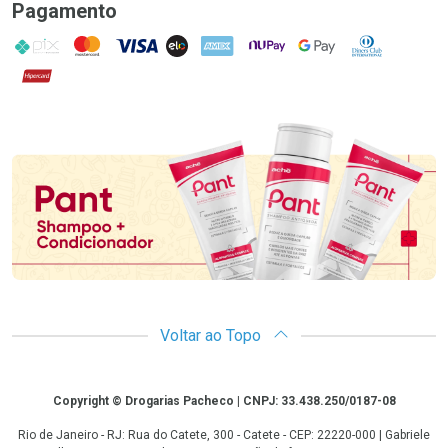
Pagamento
PIX
MasterCard
VISA
ELO
AMEX
NuPay
Google Pay
Diners Club
Hipercard
Promoção em Destaque
Voltar ao Topo
Copyright
Copyright © Drogarias Pacheco | CNPJ: 33.438.250/0187-08
Rio de Janeiro - RJ: Rua do Catete, 300 - Catete - CEP: 22220-000 | Gabriele