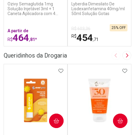
Ozivy Semaglutida 1mg
Lyberdia Dimesilato De
Solução Injetável 3ml + 1
Lisdexanfetamina 40mg/ml
Caneta Aplicadora com 4
50ml Solução Gotas
Agulhas
25% OFF
R$ 603,36
A partir de
464
454
R$
R$
,81*
,71
FECHAR
F
FECHAR
F
Queridinhos da Drogaria
Imagem A
Pró
Laboratório
Laboratório
Por Menos
ADICIONAR AOS FAVORITOS
Por Menos
ADIC
COMPRAR
COMPRAR