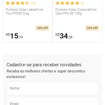
(15)
(2)
Protetor Solar Labial Ever
Protetor Solar Corporal Ever
Ativar Desconto
Ativar Desconto
You FPS30 3,6g
Care FPS 30 120g
Comprar sem Desconto
Comprar sem Desconto
Por R$ 664,02/cada
Por R$ 454,71/cada
Comprar sem Desconto
Comprar sem Desconto
20% OFF
20% OFF
Por R$ 664,02/cada
Por R$ 454,71/cada
15
34
R$
R$
,19
,39
FECHAR
F
FECHAR
F
Tudo sobre a Drogarias Pacheco
Laboratório
Laboratório
Por Menos
Por Menos
Cadastre-se para receber novidades
Receba as melhores ofertas e super descontos
exclusivos!
Preencha o formulário abaixo para receber 
Nome
Email