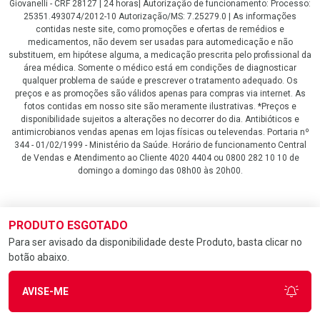
Giovanelli - CRF 28127 | 24 horas| Autorização de funcionamento: Processo:
25351.493074/2012-10 Autorização/MS: 7.25279.0 | As informações
contidas neste site, como promoções e ofertas de remédios e
medicamentos, não devem ser usadas para automedicação e não
substituem, em hipótese alguma, a medicação prescrita pelo profissional da
área médica. Somente o médico está em condições de diagnosticar
qualquer problema de saúde e prescrever o tratamento adequado. Os
preços e as promoções são válidos apenas para compras via internet. As
fotos contidas em nosso site são meramente ilustrativas. *Preços e
disponibilidade sujeitos a alterações no decorrer do dia. Antibióticos e
antimicrobianos vendas apenas em lojas físicas ou televendas. Portaria nº
344 - 01/02/1999 - Ministério da Saúde. Horário de funcionamento Central
de Vendas e Atendimento ao Cliente 4020 4404 ou 0800 282 10 10 de
domingo a domingo das 08h00 às 20h00.
LGPD Aceite os Cookies
PRODUTO ESGOTADO
Para ser avisado da disponibilidade deste Produto, basta clicar no
botão abaixo.
AVISE-ME