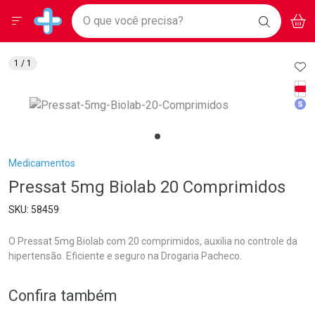
Drogarias Pacheco
Menu
Aces
Ir direto para a home
O que você precisa?
BAIXE
V
i
Baixe nosso APP e aproveite Ofertas Exclusivas!
BUSCAR
O APP
Navegue pela página
Ir direto para o conteúdo
Faça a sua busca
Ir direto para a busca
Ir direto para a conta
AD
1
/ 1
Ir direto para a ajuda
Tarj
Ir direto para a notificações
Med
Ir direto para o carrinho
Ir direto para o menu
Breadcrumb
Medicamentos
Pressat 5mg Biolab 20 Comprimidos
58459
O Pressat 5mg Biolab com 20 comprimidos, auxilia no controle da
hipertensão. Eficiente e seguro na Drogaria Pacheco.
Confira também