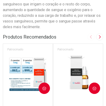
sanguíneos que irrigam o coração e o resto do corpo,
aumentando a quantidade de sangue e oxigênio para o
coração, reduzindo a sua carga de trabalho e, por relaxar os
vasos sanguíneos, permite que o sangue passe através
deles mais facilmente.
Produtos Recomendados
Imagem A
Pró
Patrocinado
Patrocinado
COMPRAR
COMPRAR
(7)
(0)