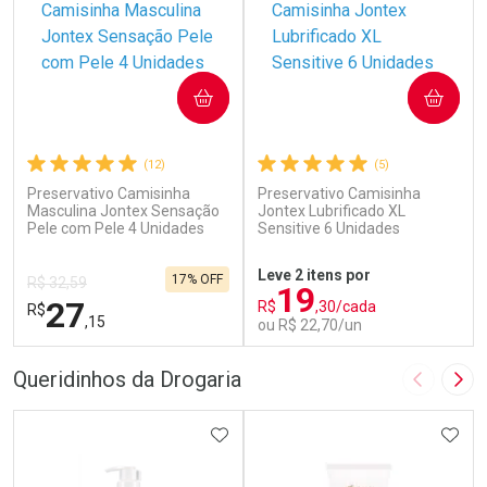
COMPRAR
COMPRAR
(12)
(5)
Preservativo Camisinha
Preservativo Camisinha
Masculina Jontex Sensação
Jontex Lubrificado XL
Pele com Pele 4 Unidades
Sensitive 6 Unidades
Leve 2 itens por
17% OFF
R$ 32,59
19
27
R$
,30/cada
R$
,15
ou R$ 22,70/un
FECHAR
F
FECHAR
F
Queridinhos da Drogaria
Imagem A
Pró
Laboratório
Laboratório
Por Menos
ADICIONAR AOS FAVORITOS
Por Menos
ADIC