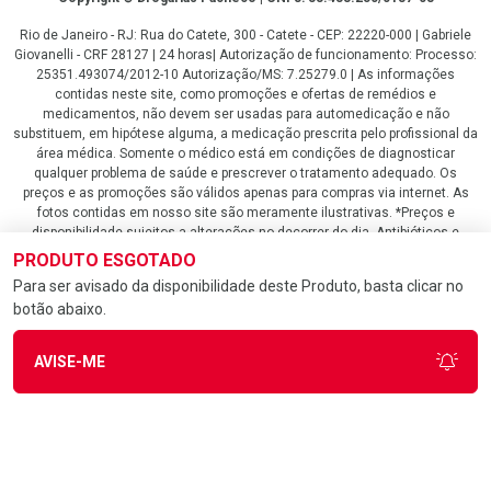
Rio de Janeiro - RJ: Rua do Catete, 300 - Catete - CEP: 22220-000 | Gabriele
Giovanelli - CRF 28127 | 24 horas| Autorização de funcionamento: Processo:
25351.493074/2012-10 Autorização/MS: 7.25279.0 | As informações
contidas neste site, como promoções e ofertas de remédios e
medicamentos, não devem ser usadas para automedicação e não
substituem, em hipótese alguma, a medicação prescrita pelo profissional da
área médica. Somente o médico está em condições de diagnosticar
qualquer problema de saúde e prescrever o tratamento adequado. Os
preços e as promoções são válidos apenas para compras via internet. As
fotos contidas em nosso site são meramente ilustrativas. *Preços e
disponibilidade sujeitos a alterações no decorrer do dia. Antibióticos e
antimicrobianos vendas apenas em lojas físicas ou televendas. Portaria nº
PRODUTO ESGOTADO
344 - 01/02/1999 - Ministério da Saúde. Horário de funcionamento Central
Para ser avisado da disponibilidade deste Produto, basta clicar no
de Vendas e Atendimento ao Cliente 4020 4404 ou 0800 282 10 10 de
botão abaixo.
domingo a domingo das 08h00 às 20h00.
LGPD Aceite os Cookies
AVISE-ME