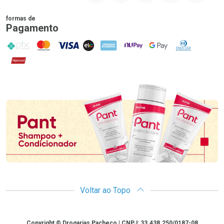
formas de
Pagamento
PIX
MasterCard
VISA
ELO
AMEX
NuPay
Google Pay
Diners Club
Hipercard
Promoção em Destaque
Voltar ao Topo
Copyright
Copyright © Drogarias Pacheco | CNPJ: 33.438.250/0187-08