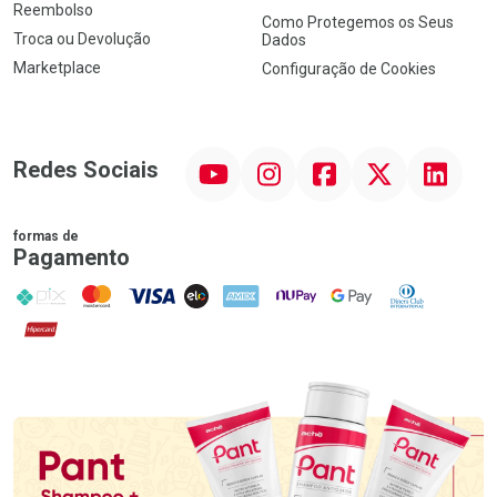
Reembolso
Como Protegemos os Seus
Troca ou Devolução
Dados
Marketplace
Configuração de Cookies
YouTube
Instagram
Facebook
Twitter
Linkedin
Redes Sociais
formas de
Pagamento
PIX
MasterCard
VISA
ELO
AMEX
NuPay
Google Pay
Diners Club
Hipercard
Promoção em Destaque