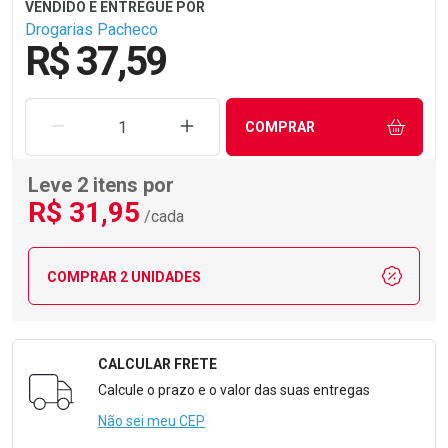
Drogarias Pacheco
R$ 37,59
REMOVER UMA UNIDADE
AUMENTAR UMA UNIDADE
COMPRAR
Leve 2 itens por
R$
31
,95
/cada
COMPRAR 2 UNIDADES
CALCULAR FRETE
Formulário para Calcular o Frete
Calcule o prazo e o valor das suas entregas
Não sei meu CEP