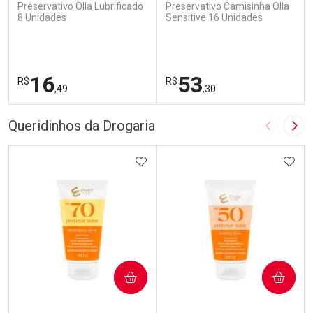
Preservativo Olla Lubrificado
Preservativo Camisinha Olla
8 Unidades
Sensitive 16 Unidades
16
53
R$
R$
,49
,30
FECHAR
F
FECHAR
F
Queridinhos da Drogaria
Imagem A
Pró
Laboratório
Laboratório
Por Menos
ADICIONAR AOS FAVORITOS
Por Menos
ADIC
COMPRAR
COMPRAR