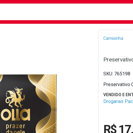
busca
isa?
Bread
Camisinha
Preservativ
765198
Preservativo 
Drogarias Pa
R$ 17