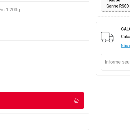
PAIS80
Ganhe R$80 
 Em 1 203g
CAL
Formulári
Calc
Não 
Informe se