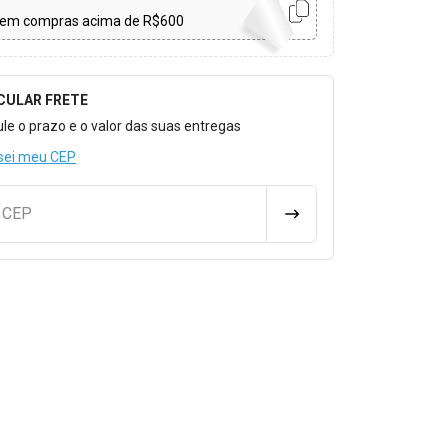
em compras acima de R$600
CULAR FRETE
o para Calcular o Frete
ule o prazo e o valor das suas entregas
sei meu CEP
u CEP
CALCULAR FRETE