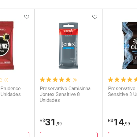
FAVORITOS
ADICIONAR AOS FAVORITOS
ADICIONAR AOS 
(4)
(8)
 Prudence
Preservativo Camisinha
Preservativo 
3 Unidades
Jontex Sensitive 8
Sensitive 3 
Unidades
31
14
R$
R$
,99
,99