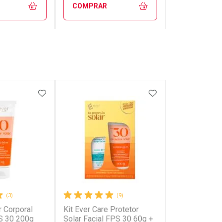
COMPRAR
FECHAR
FECHAR
FECHAR
FECHAR
rio
Laboratório
os
Por Menos
FAVORITOS
ADICIONAR AOS FAVORITOS
ADICIONAR AOS 
(3)
(9)
r Corporal
Kit Ever Care Protetor
onto
Ativar Desconto
S 30 200g
Solar Facial FPS 30 60g +