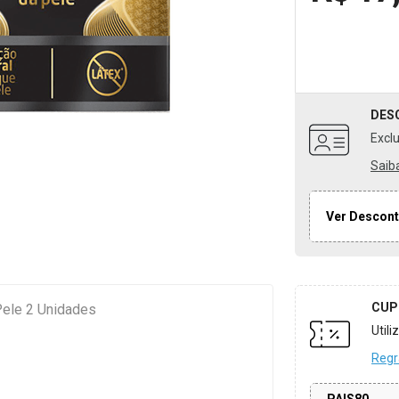
DES
Excl
Saib
Ver Descont
CUP
Pele 2 Unidades
Util
Regr