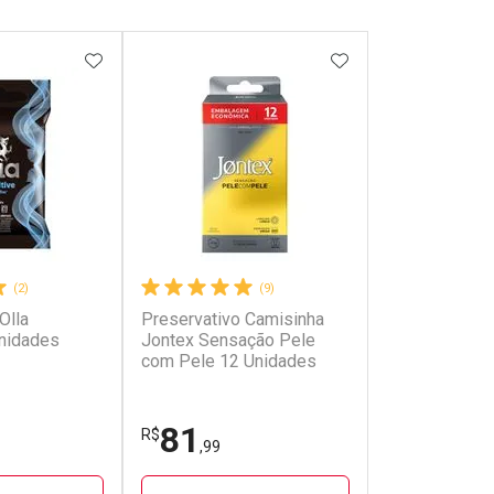
FAVORITOS
ADICIONAR AOS FAVORITOS
ADICIONAR AOS 
(2)
(9)
Olla
Preservativo Camisinha
Unidades
Jontex Sensação Pele
com Pele 12 Unidades
81
R$
,99