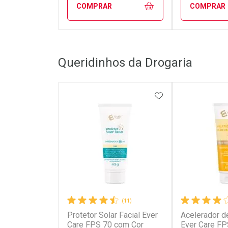
COMPRAR
COMPRAR
FECHAR
FECHAR
Queridinhos da Drogaria
Laboratório
Laborató
Por Menos
Por Men
ADICIONAR AOS 
(11)
Protetor Solar Facial Ever
Acelerador d
Ativar Desconto
Ativar Des
Care FPS 70 com Cor
Ever Care F