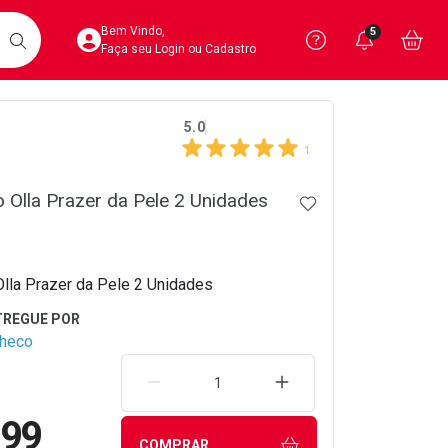
Acesse sua Conta
Precisa de 
Notific
Aces
Bem Vindo,
5
Você po
notifica
Vo
it
BUSCAR
Ver Recursos 
Faça seu Login ou Cadastro
crumb
5.0
Atendimento ao 
1
Central de Ajud
o Olla Prazer da Pele 2 Unidades
ADICIONAR AOS 
Televendas
4020-4404
Olla Prazer da Pele 2 Unidades
checo
REMOVER UMA UNIDADE
AUMENTAR UMA UNIDA
,99
COMPRAR