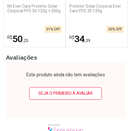
Kit Ever Care Protetor Solar
Protetor Solar Corporal Ever
Ativar Desconto
Ativar Desconto
Corporal FPS 50 120g + 200g
Care FPS 30 120g
Comprar sem Desconto
Comprar sem Desconto
Por R$ 56,99/cada
Por R$ 23,71/cada
Comprar sem Desconto
Comprar sem Desconto
31% OFF
20% OFF
Por R$ 56,99/cada
Por R$ 23,71/cada
50
34
R$
R$
,25
,39
FECHAR
F
FECHAR
F
Avaliações
Laboratório
Laboratório
Por Menos
Por Menos
Este produto ainda não tem avaliações
SEJA O PRIMEIRO A AVALIAR