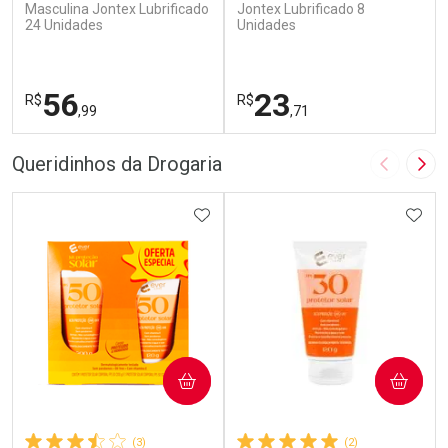
Masculina Jontex Lubrificado
Jontex Lubrificado 8
24 Unidades
Unidades
56
23
R$
R$
,99
,71
FECHAR
F
FECHAR
F
Queridinhos da Drogaria
Imagem A
Pró
Laboratório
Laboratório
Por Menos
ADICIONAR AOS FAVORITOS
Por Menos
ADIC
COMPRAR
COMPRAR
(3)
(2)