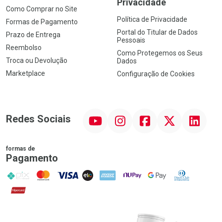
Privacidade
Como Comprar no Site
Política de Privacidade
Formas de Pagamento
Portal do Titular de Dados
Prazo de Entrega
Pessoais
Reembolso
Como Protegemos os Seus
Troca ou Devolução
Dados
Marketplace
Configuração de Cookies
YouTube
Instagram
Facebook
Twitter
Linkedin
Redes Sociais
formas de
Pagamento
PIX
MasterCard
VISA
ELO
AMEX
NuPay
Google Pay
Diners Club
Hipercard
Promoção em Destaque