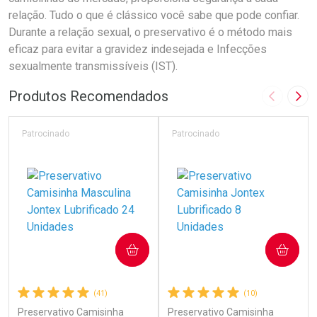
relação. Tudo o que é clássico você sabe que pode confiar.
Durante a relação sexual, o preservativo é o método mais
eficaz para evitar a gravidez indesejada e Infecções
sexualmente transmissíveis (IST).
Produtos Recomendados
Imagem A
Pró
Patrocinado
Patrocinado
COMPRAR
COMPRAR
(41)
(10)
Preservativo Camisinha
Preservativo Camisinha