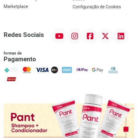
Marketplace
Configuração de Cookies
YouTube
Instagram
Facebook
Twitter
Linkedin
Redes Sociais
formas de
Pagamento
PIX
MasterCard
VISA
ELO
AMEX
NuPay
Google Pay
Diners Club
Hipercard
Promoção em Destaque