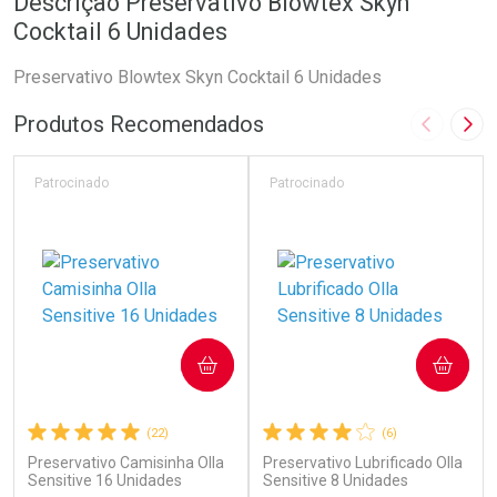
Descrição Preservativo Blowtex Skyn
Cocktail 6 Unidades
Preservativo Blowtex Skyn Cocktail 6 Unidades
Produtos Recomendados
Imagem A
Pró
Patrocinado
Patrocinado
COMPRAR
COMPRAR
(22)
(6)
Preservativo Camisinha Olla
Preservativo Lubrificado Olla
Sensitive 16 Unidades
Sensitive 8 Unidades