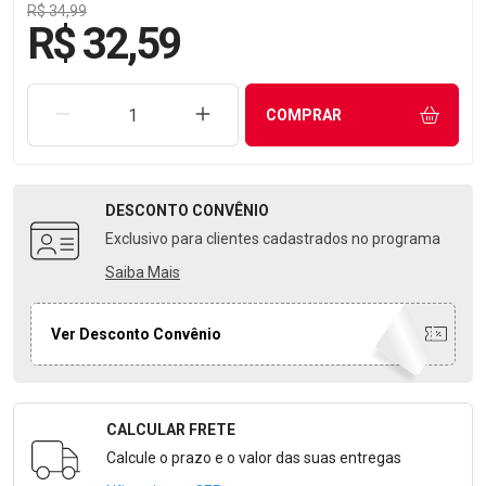
R$ 34,99
R$ 32,59
REMOVER UMA UNIDADE
AUMENTAR UMA UNIDADE
COMPRAR
DESCONTO
CONVÊNIO
Exclusivo para clientes cadastrados no programa
Saiba Mais
Ver Desconto Convênio
CALCULAR FRETE
Formulário para Calcular o Frete
Calcule o prazo e o valor das suas entregas