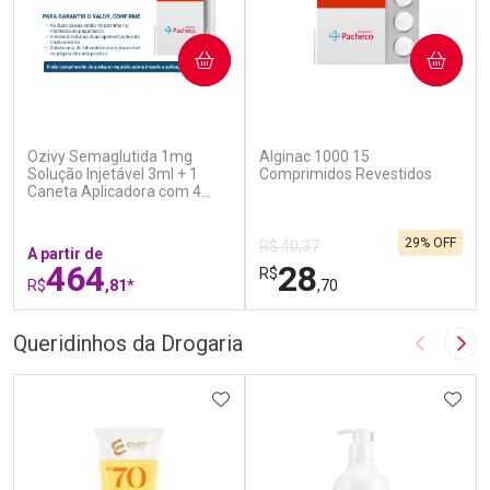
COMPRAR
COMPRAR
(5)
(4)
Ozivy Semaglutida 1mg
Alginac 1000 15
Solução Injetável 3ml + 1
Comprimidos Revestidos
Caneta Aplicadora com 4
Agulhas
29% OFF
R$ 40,37
A partir de
464
28
R$
R$
,81*
,70
FECHAR
F
FECHAR
F
Queridinhos da Drogaria
Imagem A
Pró
Laboratório
Laboratório
Por Menos
ADICIONAR AOS FAVORITOS
Por Menos
ADIC