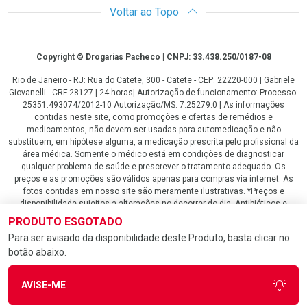
Voltar ao Topo
Copyright
Copyright © Drogarias Pacheco | CNPJ: 33.438.250/0187-08
Rio de Janeiro - RJ: Rua do Catete, 300 - Catete - CEP: 22220-000 | Gabriele
Giovanelli - CRF 28127 | 24 horas| Autorização de funcionamento: Processo:
25351.493074/2012-10 Autorização/MS: 7.25279.0 | As informações
contidas neste site, como promoções e ofertas de remédios e
medicamentos, não devem ser usadas para automedicação e não
substituem, em hipótese alguma, a medicação prescrita pelo profissional da
área médica. Somente o médico está em condições de diagnosticar
qualquer problema de saúde e prescrever o tratamento adequado. Os
preços e as promoções são válidos apenas para compras via internet. As
fotos contidas em nosso site são meramente ilustrativas. *Preços e
disponibilidade sujeitos a alterações no decorrer do dia. Antibióticos e
antimicrobianos vendas apenas em lojas físicas ou televendas. Portaria nº
PRODUTO ESGOTADO
344 - 01/02/1999 - Ministério da Saúde. Horário de funcionamento Central
Para ser avisado da disponibilidade deste Produto, basta clicar no
de Vendas e Atendimento ao Cliente 4020 4404 ou 0800 282 10 10 de
botão abaixo.
domingo a domingo das 08h00 às 20h00.
LGPD Aceite os Cookies
AVISE-ME