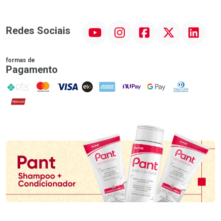
YouTube
Instagram
Facebook
Twitter
Linkedin
Redes Sociais
formas de
Pagamento
PIX
MasterCard
VISA
ELO
AMEX
NuPay
Google Pay
Diners Club
Hipercard
Promoção em Destaque