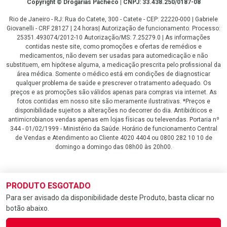
Copyright
Copyright © Drogarias Pacheco | CNPJ: 33.438.250/0187-08
Rio de Janeiro - RJ: Rua do Catete, 300 - Catete - CEP: 22220-000 | Gabriele
Giovanelli - CRF 28127 | 24 horas| Autorização de funcionamento: Processo:
25351.493074/2012-10 Autorização/MS: 7.25279.0 | As informações
contidas neste site, como promoções e ofertas de remédios e
medicamentos, não devem ser usadas para automedicação e não
substituem, em hipótese alguma, a medicação prescrita pelo profissional da
área médica. Somente o médico está em condições de diagnosticar
qualquer problema de saúde e prescrever o tratamento adequado. Os
preços e as promoções são válidos apenas para compras via internet. As
fotos contidas em nosso site são meramente ilustrativas. *Preços e
disponibilidade sujeitos a alterações no decorrer do dia. Antibióticos e
antimicrobianos vendas apenas em lojas físicas ou televendas. Portaria nº
344 - 01/02/1999 - Ministério da Saúde. Horário de funcionamento Central
de Vendas e Atendimento ao Cliente 4020 4404 ou 0800 282 10 10 de
domingo a domingo das 08h00 às 20h00.
LGPD Aceite os Cookies
PRODUTO ESGOTADO
Para ser avisado da disponibilidade deste Produto, basta clicar no
botão abaixo.