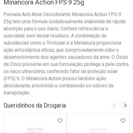
Minancora Action FPS 9 25g
Pomada Anti-Acne Desodorante Minancora Action FPS 9
25g tem uma fórmula cuidadosamente elaborada de rápida
absorção para o uso diário. Confere refrescância e
suavidade sem deixar resíduos. A combinação de
substâncias como o Triclosan e a Melaleuca proporciona
ação antisséptica eficaz, que comprovadamente inibe o
desenvolvimento dos agentes causadores da acne. O Óxido
de Zinco presente em sua formulação, protege a pele contra
os raios ultravioleta, conferindo fator de proteção solar
(FPS) 9. O Minancora Action possui também ação
desodorante, previnindo e combatendo os odores da
transpiração.
Queridinhos da Drogaria
Imagem A
Pró
ADICIONAR AOS FAVORITOS
ADIC