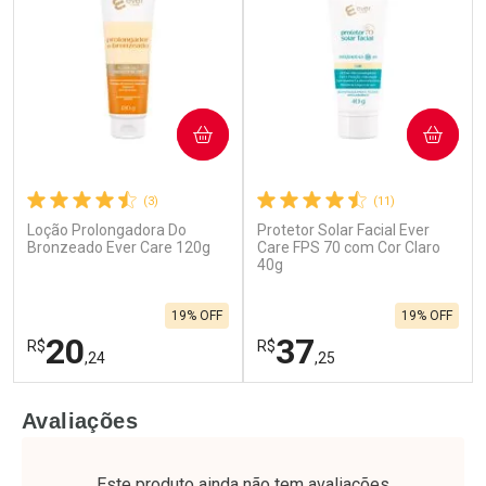
COMPRAR
COMPRAR
(3)
(11)
Loção Prolongadora Do
Protetor Solar Facial Ever
Bronzeado Ever Care 120g
Care FPS 70 com Cor Claro
40g
19% OFF
19% OFF
20
37
R$
R$
,24
,25
FECHAR
F
FECHAR
F
Avaliações
Laboratório
Laboratório
Por Menos
Por Menos
Este produto ainda não tem avaliações