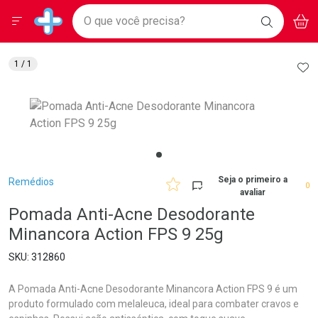
Drogarias Pacheco
Menu
Aces
Ir direto para a home
O que você precisa?
BAIXE
V
i
Baixe nosso APP e aproveite Ofertas Exclusivas!
BUSCAR
O APP
Navegue pela página
Ir direto para o conteúdo
Faça a sua busca
Ir direto para a busca
Ir direto para a conta
AD
1
/ 1
Ir direto para a ajuda
Ir direto para a notificações
Ir direto para o carrinho
Ir direto para o menu
Breadcrumb
Seja o primeiro a
Remédios
0
avaliar
Pomada Anti-Acne Desodorante
Minancora Action FPS 9 25g
312860
A Pomada Anti-Acne Desodorante Minancora Action FPS 9 é um
produto formulado com melaleuca, ideal para combater cravos e