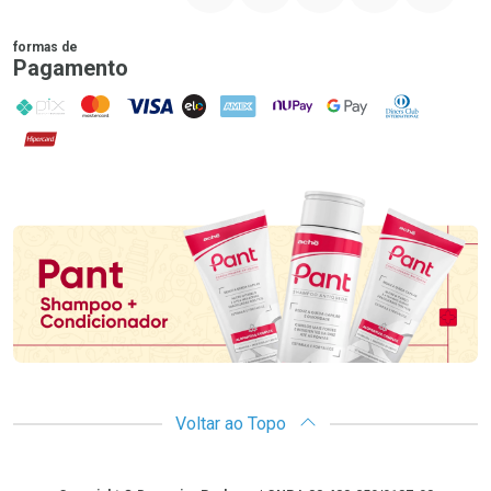
formas de
Pagamento
PIX
MasterCard
VISA
ELO
AMEX
NuPay
Google Pay
Diners Club
Hipercard
Promoção em Destaque
Voltar ao Topo