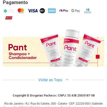
Pagamento
PIX
MasterCard
VISA
ELO
AMEX
NuPay
Google Pay
Diners Club
Hipercard
Promoção em Destaque
Voltar ao Topo
Copyright
Copyright © Drogarias Pacheco | CNPJ: 33.438.250/0187-08
Rio de Janeiro - RJ: Rua do Catete, 300 - Catete - CEP: 22220-000 | Gabriele