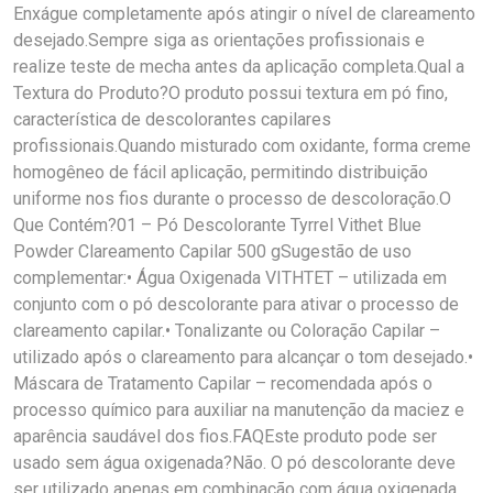
Enxágue completamente após atingir o nível de clareamento
desejado.Sempre siga as orientações profissionais e
realize teste de mecha antes da aplicação completa.Qual a
Textura do Produto?O produto possui textura em pó fino,
característica de descolorantes capilares
profissionais.Quando misturado com oxidante, forma creme
homogêneo de fácil aplicação, permitindo distribuição
uniforme nos fios durante o processo de descoloração.O
Que Contém?01 – Pó Descolorante Tyrrel Vithet Blue
Powder Clareamento Capilar 500 gSugestão de uso
complementar:• Água Oxigenada VITHTET – utilizada em
conjunto com o pó descolorante para ativar o processo de
clareamento capilar.• Tonalizante ou Coloração Capilar –
utilizado após o clareamento para alcançar o tom desejado.•
Máscara de Tratamento Capilar – recomendada após o
processo químico para auxiliar na manutenção da maciez e
aparência saudável dos fios.FAQEste produto pode ser
usado sem água oxigenada?Não. O pó descolorante deve
ser utilizado apenas em combinação com água oxigenada