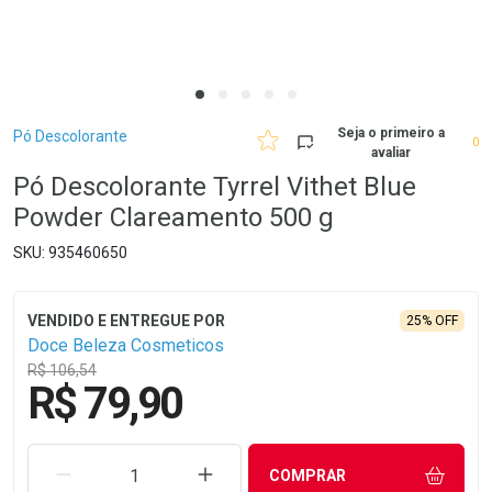
Breadcrumb
Seja o primeiro a
Pó Descolorante
0
avaliar
Pó Descolorante Tyrrel Vithet Blue
Powder Clareamento 500 g
935460650
25% OFF
Doce Beleza Cosmeticos
R$ 106,54
R$ 79,90
REMOVER UMA UNIDADE
AUMENTAR UMA UNIDADE
COMPRAR