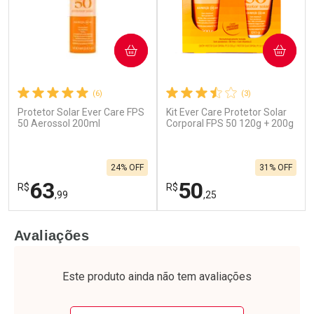
COMPRAR
COMPRAR
(6)
(3)
Protetor Solar Ever Care FPS
Kit Ever Care Protetor Solar
50 Aerossol 200ml
Corporal FPS 50 120g + 200g
24% OFF
31% OFF
63
50
R$
R$
,99
,25
FECHAR
F
FECHAR
F
Avaliações
Laboratório
Laboratório
Por Menos
Por Menos
Este produto ainda não tem avaliações