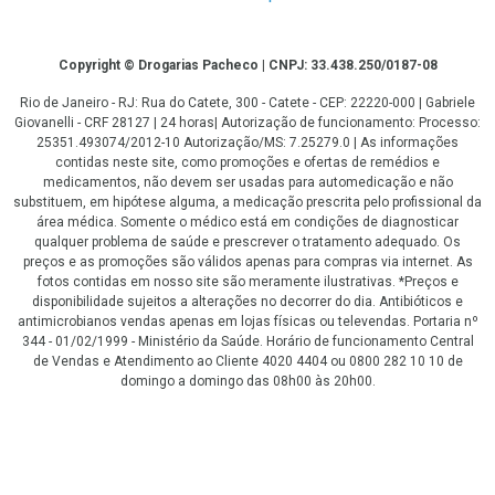
Copyright
Copyright © Drogarias Pacheco | CNPJ: 33.438.250/0187-08
Rio de Janeiro - RJ: Rua do Catete, 300 - Catete - CEP: 22220-000 | Gabriele
Giovanelli - CRF 28127 | 24 horas| Autorização de funcionamento: Processo:
25351.493074/2012-10 Autorização/MS: 7.25279.0 | As informações
contidas neste site, como promoções e ofertas de remédios e
medicamentos, não devem ser usadas para automedicação e não
substituem, em hipótese alguma, a medicação prescrita pelo profissional da
área médica. Somente o médico está em condições de diagnosticar
qualquer problema de saúde e prescrever o tratamento adequado. Os
preços e as promoções são válidos apenas para compras via internet. As
fotos contidas em nosso site são meramente ilustrativas. *Preços e
disponibilidade sujeitos a alterações no decorrer do dia. Antibióticos e
antimicrobianos vendas apenas em lojas físicas ou televendas. Portaria nº
344 - 01/02/1999 - Ministério da Saúde. Horário de funcionamento Central
de Vendas e Atendimento ao Cliente 4020 4404 ou 0800 282 10 10 de
domingo a domingo das 08h00 às 20h00.
LGPD Aceite os Cookies