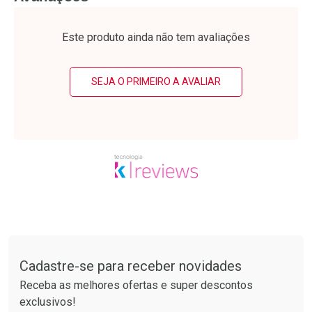
Laboratório
Laboratório
Por Menos
Por Menos
Este produto ainda não tem avaliações
SEJA O PRIMEIRO A AVALIAR
Ativar Desconto
Ativar Desconto
Comprar sem Desconto
Comprar sem Desconto
Tudo sobre a Drogarias Pacheco
Por R$ 50,25/cada
Por R$ 76,94/cada
Comprar sem Desconto
Comprar sem Desconto
Por R$ 50,25/cada
Por R$ 76,94/cada
Cadastre-se para receber novidades
Receba as melhores ofertas e super descontos
exclusivos!