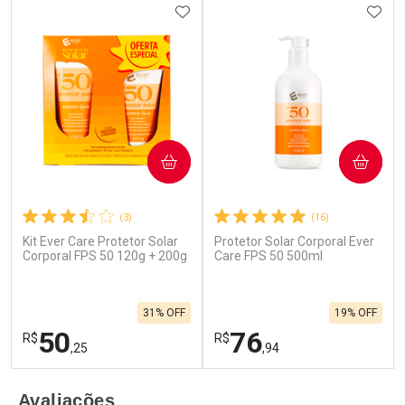
ADICIONAR AOS FAVORITOS
ADIC
COMPRAR
COMPRAR
(3)
(16)
Kit Ever Care Protetor Solar
Protetor Solar Corporal Ever
Corporal FPS 50 120g + 200g
Care FPS 50 500ml
31% OFF
19% OFF
50
76
R$
R$
,25
,94
FECHAR
F
FECHAR
F
Avaliações