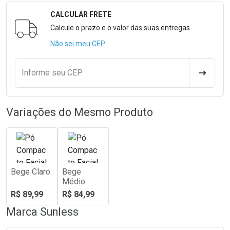
CALCULAR FRETE
Formulário para Calcular o Frete
Calcule o prazo e o valor das suas entregas
Não sei meu CEP
Informe seu CEP
CALCULA
Variações do Mesmo Produto
Bege Claro
Bege
Médio
R$ 89,99
R$ 84,99
Marca
Sunless