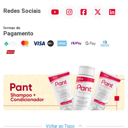
YouTube
Instagram
Facebook
Twitter
Linkedin
Redes Sociais
formas de
Pagamento
PIX
MasterCard
VISA
ELO
AMEX
NuPay
Google Pay
Diners Club
Hipercard
Promoção em Destaque
Voltar ao Topo