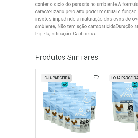
conter o ciclo do parasita no ambiente.A formu
caracterizado pelo alto poder residual e funçã
insetos impedindo a maturação dos ovos de ovo
ambiente, Não tem ação carrapaticidaDuração at
Pipeta;Indicação: Cachorros;
Produtos Similares
ADICIONAR AOS 
LOJA PARCEIRA
LOJA PARCEIR