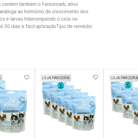
la contém também o Fenoxicarb, ativo
o análoga ao hormônio de crescimento dos
s e larvas.Interrompendo o ciclo no
é 30 dias e fácil aplicaçãoTipo de remédio:
FAVORITOS
ADICIONAR AOS FAVORITOS
ADICIONAR AOS 
A
LOJA PARCEIRA
LOJA PARCEIRA