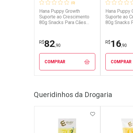
(0)
Hana Puppy Growth
Hana Puppy 
Suporte ao Crescimento
Suporte ao C
80g Snacks Para Cães
80g Snacks 
Filhotes Kit C/ 10 un
Filhotes Kit 
82
16
R$
R$
,90
,90
COMPRAR
COMPRAR
FECHAR
FECHAR
Queridinhos da Drogaria
Laboratório
Laborató
Por Menos
Por Men
ADICIONAR AOS 