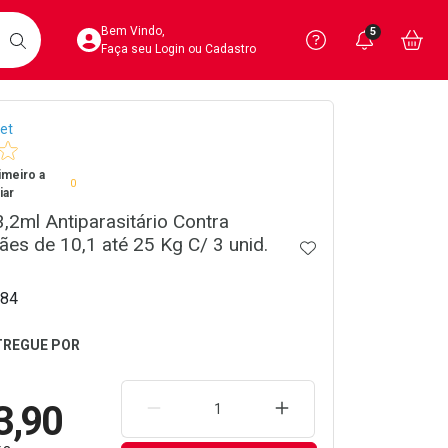
Acesse sua Conta
Precisa de 
Notific
Aces
Bem Vindo,
5
Você po
notifica
Vo
it
BUSCAR
Ver Recursos 
Faça seu Login ou Cadastro
crumb
et
Atendimento ao 
imeiro a
Central de Ajud
0
iar
3,2ml Antiparasitário Contra
Televendas
ães de 10,1 até 25 Kg C/ 3 unid.
4020-4404
ADICIONAR AOS 
84
3,90
REMOVER UMA UNIDADE
AUMENTAR UMA UNIDA