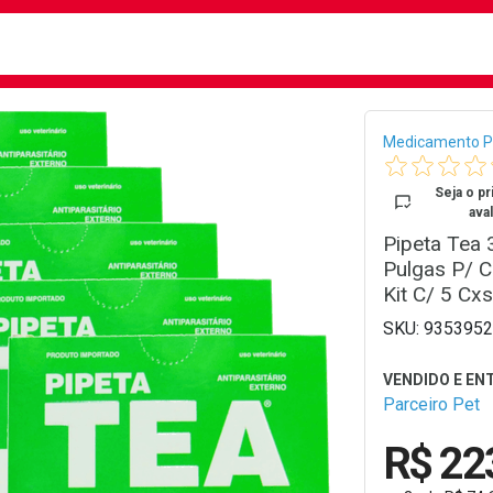
busca
isa?
Bread
Medicamento P
Seja o pr
aval
Pipeta Tea 
Pulgas P/ C
Kit C/ 5 Cxs
9353952
Parceiro Pet
R$ 22