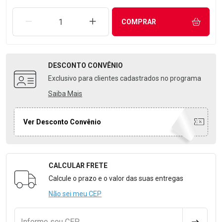
REMOVER UMA UNIDADE
AUMENTAR UMA UNIDADE
COMPRAR
DESCONTO
CONVÊNIO
Exclusivo para clientes cadastrados no programa
Saiba Mais
Ver Desconto Convênio
CALCULAR FRETE
Formulário para Calcular o Frete
Calcule o prazo e o valor das suas entregas
Não sei meu CEP
Informe seu CEP
CALCULA