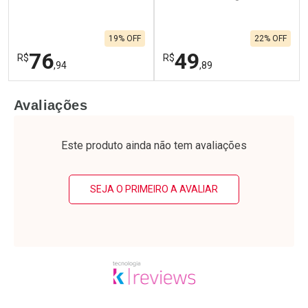
19% OFF
22% OFF
76
49
R$
R$
,94
,89
FECHAR
F
FECHAR
F
Avaliações
Laboratório
Laboratório
Por Menos
Por Menos
Este produto ainda não tem avaliações
SEJA O PRIMEIRO A AVALIAR