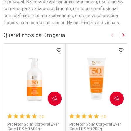
e pessoal. Na hora de aplicar uma maquiagem, use pincéis
corretos para cada procedimento, um toque profissional,
bem definido e ótimo acabamento, é o que você precisa.
Opções com cerda naturais ou Nylon. Pincéis individuais.
Queridinhos da Drogaria
Imagem A
Pró
ADICIONAR AOS FAVORITOS
ADIC
COMPRAR
COMPRAR
(16)
(13)
Protetor Solar Corporal Ever
Protetor Solar Corporal Ever
Care FPS 50 500ml
Care FPS 50 200g