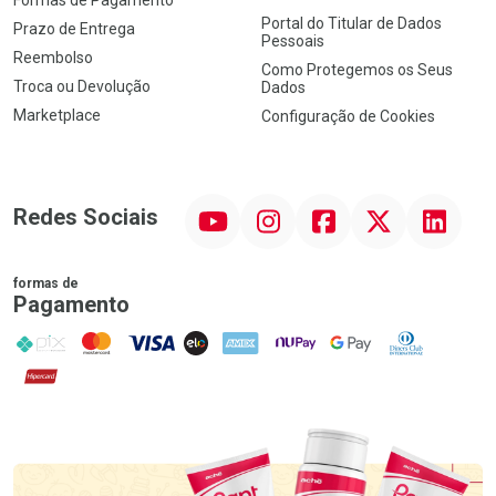
Portal do Titular de Dados
Prazo de Entrega
Pessoais
Reembolso
Como Protegemos os Seus
Troca ou Devolução
Dados
Marketplace
Configuração de Cookies
YouTube
Instagram
Facebook
Twitter
Linkedin
Redes Sociais
formas de
Pagamento
PIX
MasterCard
VISA
ELO
AMEX
NuPay
Google Pay
Diners Club
Hipercard
Promoção em Destaque