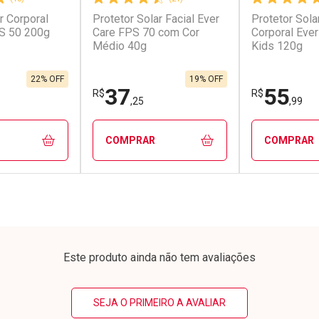
r Corporal
Protetor Solar Facial Ever
Protetor Solar
conto
Ativar Desconto
Ativar Desc
S 50 200g
Care FPS 70 com Cor
Corporal Eve
Médio 40g
Kids 120g
em Desconto
Comprar sem Desconto
Comprar s
em Desconto
Comprar sem Desconto
Comprar s
/cada
Por R$ 17,41/cada
Por R$ 10,5
/cada
Por R$ 17,41/cada
Por R$ 10,5
22% OFF
19% OFF
37
55
R$
R$
,25
,99
COMPRAR
COMPRAR
FECHAR
FECHAR
FECHAR
FECHAR
rio
Laboratório
Laborató
os
Por Menos
Por Men
Este produto ainda não tem avaliações
SEJA O PRIMEIRO A AVALIAR