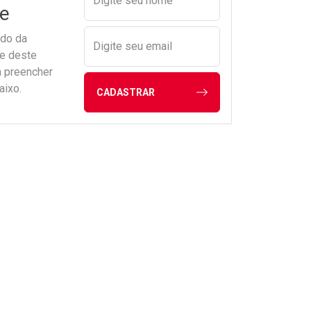
Digite seu nome
e
ado da
Digite seu email
de deste
a preencher
aixo.
CADASTRAR