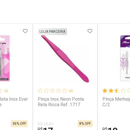
FAVORITOS
ADICIONAR AOS FAVORITOS
ADICIONAR AOS 
LOJA PARCEIRA
(0)
(0)
Reta Inox Ever
Pinça Inox Neon Ponta
Pinça Merhej
e
Reta Ricca Ref. 1717
C/2
36% OFF
8% OFF
R$ 18,84
R$
R$