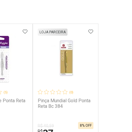
FAVORITOS
ADICIONAR AOS FAVORITOS
ADICIONAR AOS 
LOJA PARCEIRA
(5)
(0)
e Ponta Reta
Pinça Mundial Gold Ponta
Reta Bc 384
8% OFF
R$ 40,59
R$