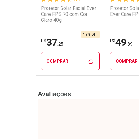
Protetor Solar Facial Ever
Protetor Sola
Ativar Desconto
Ativar Des
Care FPS 70 com Cor
Ever Care FP
Claro 40g
Comprar sem Desconto
Comprar s
Comprar sem Desconto
Comprar s
Por R$ 48,23/cada
Por R$ 9,59
Por R$ 48,23/cada
Por R$ 9,59
19% OFF
37
49
R$
R$
,25
,89
COMPRAR
COMPRAR
FECHAR
FECHAR
Avaliações
Laboratório
Laborató
Por Menos
Por Men