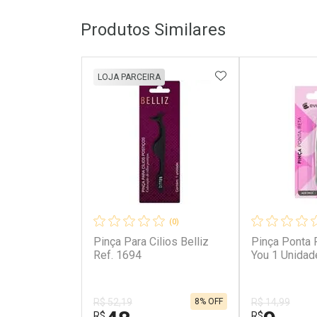
Produtos Similares
ADICIONAR AOS 
LOJA PARCEIRA
(0)
Pinça Para Cilios Belliz
Pinça Ponta 
Ref. 1694
You 1 Unidad
8% OFF
R$ 52,19
R$ 14,99
R$
R$