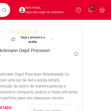
Acesse sua Conta
Precisa de 
Notific
Aces
Bem Vindo,
5
Você po
notifica
Vo
it
BUSCAR
Ver Recursos 
Faça seu Login ou Cadastro
crumb
Atendimento ao 
Seja o primeiro a
0
avaliar
Central de Ajud
ickmann Depil Precision
ADICIONAR AOS 
Televendas
y
4020-4404
ickmann Depil Precision Relaxbeauty foi
om uma luz de led e ponta retrátil,
 remoção de pelos de maneira precisa e
cessório compacto, prático e muito eficiente,
 perfeito para seu manuseio correto.
Preencher nome e email para s
GOTADO