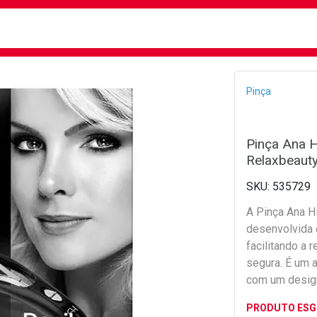
busca
isa?
Bread
Pinça
Pinça Ana H
Relaxbeaut
535729
A Pinça Ana H
desenvolvida c
facilitando a
segura. É um a
com um design
PRODUTO ES