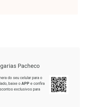
onto
Ativar Desconto
em Desconto
Comprar sem Desconto
em Desconto
Comprar sem Desconto
9/cada
Por R$ 30,61/cada
9/cada
Por R$ 30,61/cada
garias Pacheco
era do seu celular para o
lado, baixe o
APP
e confira
scontos exclusivos para