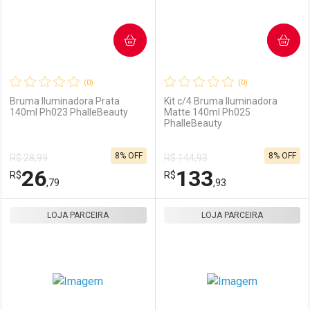
COMPRAR
COMPRAR
(0)
(0)
Bruma Iluminadora Prata
Kit c/4 Bruma Iluminadora
140ml Ph023 PhalleBeauty
Matte 140ml Ph025
PhalleBeauty
Ativar Desconto
Ativar Desconto
8% OFF
8% OFF
R$ 28,99
R$ 144,93
Comprar sem Desconto
Comprar sem Desconto
26
133
R$
Comprar sem Desconto
R$
Comprar sem Desconto
Por R$ 241,08/cada
Por R$ 180,78/cada
,79
,93
Por R$ 241,08/cada
Por R$ 180,78/cada
LOJA PARCEIRA
FECHAR
FECHAR
LOJA PARCEIRA
F
F
Laboratório
Por Menos
Laboratório
Por Menos