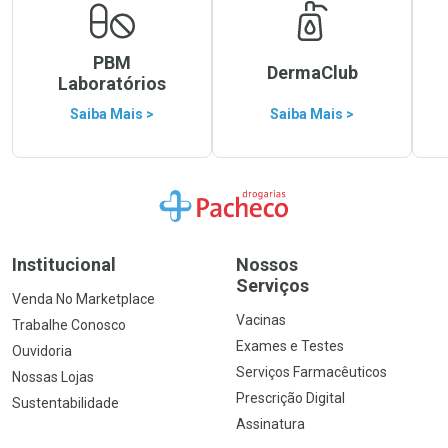
PBM
DermaClub
Laboratórios
Saiba Mais >
Saiba Mais >
Ir para a Home
Institucional
Nossos
Serviços
Venda No Marketplace
Vacinas
Trabalhe Conosco
Exames e Testes
Ouvidoria
Serviços Farmacêuticos
Nossas Lojas
Prescrição Digital
Sustentabilidade
Assinatura