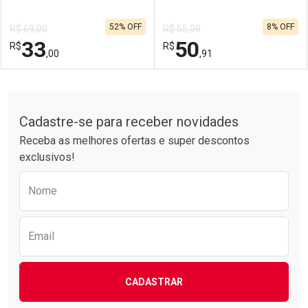
Ativar Desconto
Ativar Desconto
52% OFF
8% OFF
R$ 69,00
R$ 55,09
Comprar sem Desconto
Comprar sem Desconto
33
50
R$
Comprar sem Desconto
R$
Comprar sem Desconto
Por R$ 20,09/cada
Por R$ 26,79/cada
,00
,91
Por R$ 20,09/cada
Por R$ 26,79/cada
FECHAR
FECHAR
F
F
Tudo sobre a Drogarias Pacheco
Cadastre-se para receber novidades
Laboratório
Por Menos
Laboratório
Por Menos
Receba as melhores ofertas e super descontos
exclusivos!
Preencha o formulário abaixo para receber 
Nome
Email
CADASTRAR
Ativar Desconto
Ativar Desconto