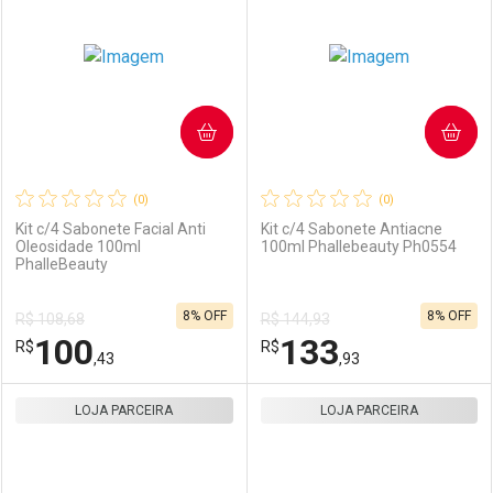
COMPRAR
COMPRAR
(0)
(0)
Kit c/4 Sabonete Facial Anti
Kit c/4 Sabonete Antiacne
Oleosidade 100ml
100ml Phallebeauty Ph0554
PhalleBeauty
8% OFF
8% OFF
R$ 108,68
R$ 144,93
100
133
R$
R$
,43
,93
LOJA PARCEIRA
FECHAR
FECHAR
LOJA PARCEIRA
F
F
Laboratório
Por Menos
Laboratório
Por Menos