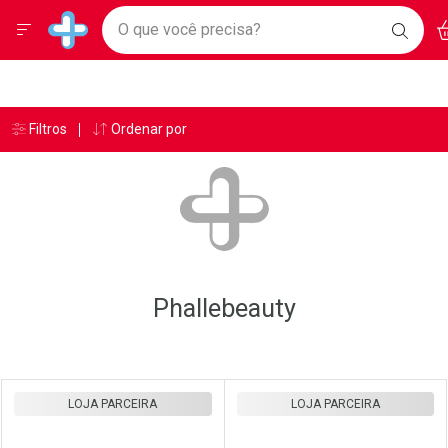
Drogarias Pacheco
Menu
Ac
Ir direto para a home
O que você precisa?
BAIXE
Baixe nosso APP e aproveite Ofertas Exclusivas!
BUSC
O AP
Navegue pela página
Ir direto para o conteúdo
Faça a sua busca
Ir direto para a busca
Ir direto para a conta
Ir direto para a ajuda
Âncoras
Breadcrumb
Filtros
Ordenar por
Drogarias Pacheco
Phallebeauty
Ir direto para a notificações
Ir direto para o carrinho
Ir direto para o menu
Phallebeauty
Prateleira
LOJA PARCEIRA
LOJA PARCEIRA