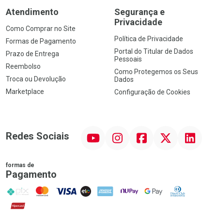
Atendimento
Segurança e
Privacidade
Como Comprar no Site
Política de Privacidade
Formas de Pagamento
Portal do Titular de Dados
Prazo de Entrega
Pessoais
Reembolso
Como Protegemos os Seus
Troca ou Devolução
Dados
Marketplace
Configuração de Cookies
YouTube
Instagram
Facebook
Twitter
Linkedin
Redes Sociais
formas de
Pagamento
PIX
MasterCard
VISA
ELO
AMEX
NuPay
Google Pay
Diners Club
Hipercard