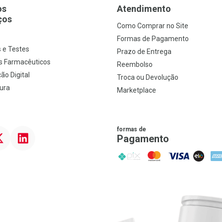
os
Atendimento
ços
Como Comprar no Site
s
Formas de Pagamento
 e Testes
Prazo de Entrega
s Farmacêuticos
Reembolso
ão Digital
Troca ou Devolução
ura
Marketplace
formas de
ter
Linkedin
Pagamento
PIX
MasterCard
VISA
ELO
AME