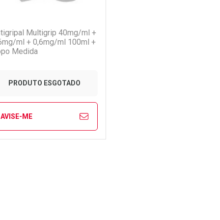
(0)
tigripal Multigrip 40mg/ml +
6mg/ml + 0,6mg/ml 100ml +
po Medida
PRODUTO ESGOTADO
AVISE-ME
FECHAR
FECHAR
aboratório
or Menos