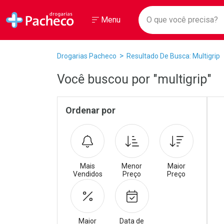
Drogarias Pacheco
Menu
Faça a sua 
O que você prec
Ir direto para a home
Abrir ou Fechar
Menu
Navegue pela página
Ir direto para o conteúdo
Ir direto para a busca
Ir direto para a conta
Breadcrumb
Drogarias Pacheco
Resultado De Busca: Multigrip
Ir direto para a ajuda
Ir direto para a notificações
Você buscou por "multigrip"
Ir direto para o carrinho
Ir direto para o menu
Promoções em Destaqu
Pr
Sidebar
Ordenar por
Mais
Menor
Maior
Vendidos
Preço
Preço
Maior
Data de