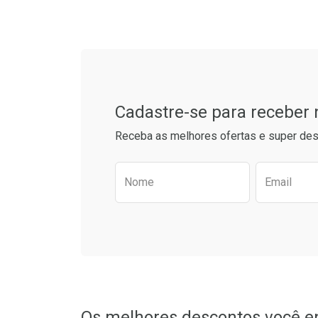
Tudo sobre a Drogarias 
Cadastre-se para receber
Receba as melhores ofertas e super des
Preencha o formulário aba
Nome
Email
Os melhores descontos você e