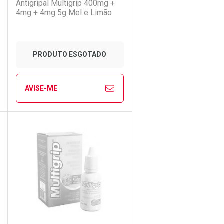
Antigripal Multigrip 400mg +
4mg + 4mg 5g Mel e Limão
PRODUTO ESGOTADO
AVISE-ME
ECHAR
ECHAR
FECHAR
FECHAR
Laboratório
Por Menos