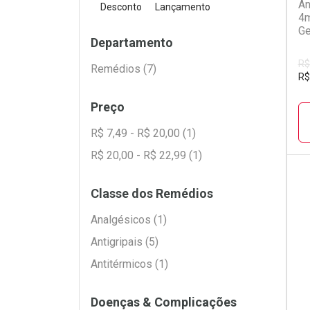
An
Desconto
Lançamento
4m
Ge
Filtros
Departamento
R$
Remédios (7)
R$
Preço
R$ 7,49 - R$ 20,00 (1)
R$ 20,00 - R$ 22,99 (1)
Classe dos Remédios
L
P
Analgésicos (1)
Antigripais (5)
Antitérmicos (1)
Doenças & Complicações