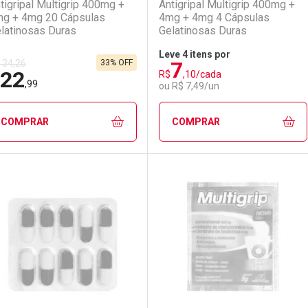
tigripal Multigrip 400mg +
Antigripal Multigrip 400mg +
g + 4mg 20 Cápsulas
4mg + 4mg 4 Cápsulas
latinosas Duras
Gelatinosas Duras
Leve 4 itens por
7
33% OFF
 34,26
22
R$
,10/cada
,99
ou R$ 7,49/un
COMPRAR
COMPRAR
FECHAR
FECHAR
F
F
aboratório
or Menos
Laboratório
Por Menos