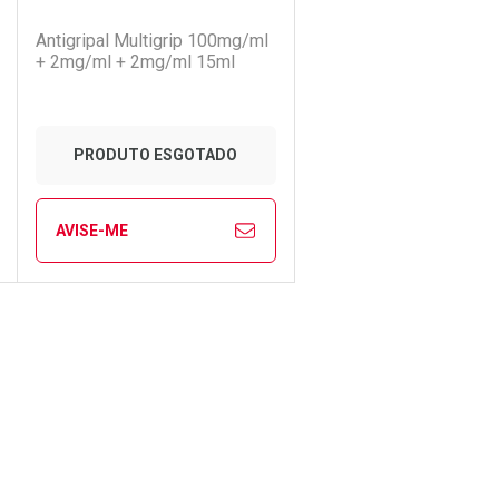
(0)
Antigripal Multigrip 100mg/ml
+ 2mg/ml + 2mg/ml 15ml
PRODUTO ESGOTADO
AVISE-ME
CHAR
CHAR
FECHAR
FECHAR
Laboratório
Por Menos