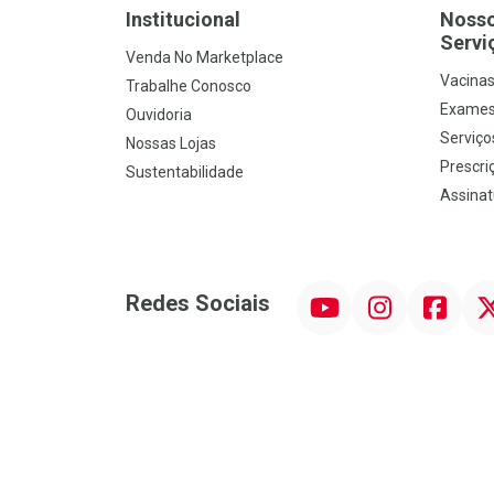
Institucional
Noss
Servi
Venda No Marketplace
Vacina
Trabalhe Conosco
Exames
Ouvidoria
Serviço
Nossas Lojas
Prescriç
Sustentabilidade
Assinat
YouTube
Instagram
Facebook
Twit
Redes Sociais
Promoção em Destaque