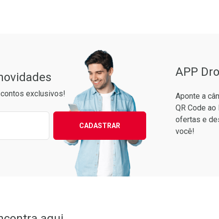
Pacheco
APP Dro
 novidades
contos exclusivos!
Aponte a câm
QR Code ao 
ixo para receber as melhores ofertas:
ofertas e de
CADASTRAR
você!
ncontra aqui