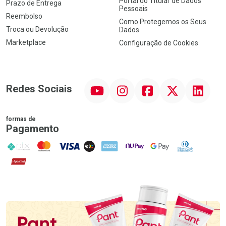
Portal do Titular de Dados
Prazo de Entrega
Pessoais
Reembolso
Como Protegemos os Seus
Troca ou Devolução
Dados
Marketplace
Configuração de Cookies
YouTube
Instagram
Facebook
Twitter
Linkedin
Redes Sociais
formas de
Pagamento
PIX
MasterCard
VISA
ELO
AMEX
NuPay
Google Pay
Diners Club
Hipercard
Promoção em Destaque