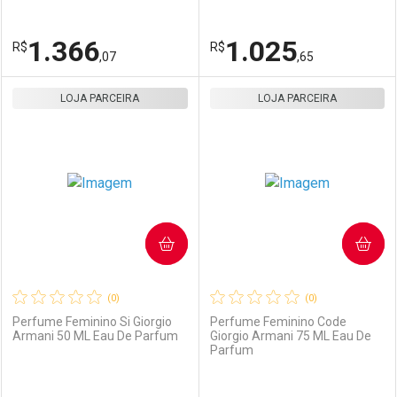
Comprar sem Desconto
Comprar sem Desconto
1.366
1.025
R$
Comprar sem Desconto
R$
Comprar sem Desconto
Por R$ 1.299,95/cada
Por R$ 1.534,70/cada
,07
,65
Por R$ 1.299,95/cada
Por R$ 1.534,70/cada
LOJA PARCEIRA
FECHAR
FECHAR
LOJA PARCEIRA
F
F
Laboratório
Por Menos
Laboratório
Por Menos
COMPRAR
COMPRAR
(0)
(0)
Perfume Feminino Si Giorgio
Perfume Feminino Code
Armani 50 ML Eau De Parfum
Giorgio Armani 75 ML Eau De
Parfum
Ativar Desconto
Ativar Desconto