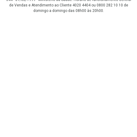
de Vendas e Atendimento ao Cliente 4020 4404 ou 0800 282 10 10 de
domingo a domingo das 08h00 às 20h00.
LGPD Aceite os Cookies