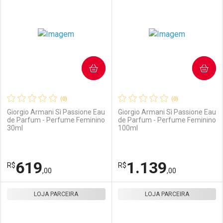
Laboratório
Por Menos
Laboratório
Por Menos
COMPRAR
COMPRAR
(0)
(0)
Giorgio Armani Sì Passione Eau
Giorgio Armani Sì Passione Eau
de Parfum - Perfume Feminino
de Parfum - Perfume Feminino
30ml
100ml
Ativar Desconto
Ativar Desconto
Comprar sem Desconto
Comprar sem Desconto
619
1.139
R$
Comprar sem Desconto
R$
Comprar sem Desconto
Por R$ 809,00/cada
Por R$ 649,00/cada
,00
,00
Por R$ 809,00/cada
Por R$ 649,00/cada
LOJA PARCEIRA
FECHAR
FECHAR
LOJA PARCEIRA
F
F