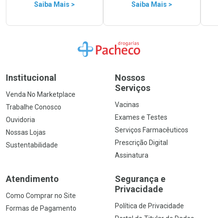
Saiba Mais >
Saiba Mais >
Ir para a Home
Institucional
Nossos
Serviços
Venda No Marketplace
Vacinas
Trabalhe Conosco
Exames e Testes
Ouvidoria
Serviços Farmacêuticos
Nossas Lojas
Prescrição Digital
Sustentabilidade
Assinatura
Atendimento
Segurança e
Privacidade
Como Comprar no Site
Política de Privacidade
Formas de Pagamento