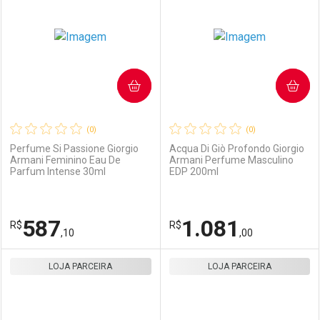
Laboratório
Por Menos
Laboratório
Por Menos
COMPRAR
COMPRAR
(0)
(0)
Perfume Si Passione Giorgio
Acqua Di Giò Profondo Giorgio
Armani Feminino Eau De
Armani Perfume Masculino
Parfum Intense 30ml
EDP 200ml
Ativar Desconto
Ativar Desconto
Comprar sem Desconto
Comprar sem Desconto
587
1.081
R$
Comprar sem Desconto
R$
Comprar sem Desconto
Por R$ 699,00/cada
Por R$ 839,00/cada
,10
,00
Por R$ 699,00/cada
Por R$ 839,00/cada
LOJA PARCEIRA
FECHAR
FECHAR
LOJA PARCEIRA
F
F
Laboratório
Por Menos
Laboratório
Por Menos