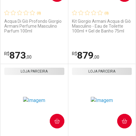
(0)
(0)
Acqua Di Giò Profondo Giorgio
Kit Giorgio Armani Acqua di Giò
Armani Perfume Masculino
Masculino - Eau de Toilette
Parfum 100ml
100ml + Gel de Banho 75ml
Ativar Desconto
Ativar Desconto
Comprar sem Desconto
Comprar sem Desconto
873
879
R$
Comprar sem Desconto
R$
Comprar sem Desconto
Por R$ 1.069,44/cada
Por R$ 1.121,63/cada
,00
,00
Por R$ 1.069,44/cada
Por R$ 1.121,63/cada
LOJA PARCEIRA
FECHAR
FECHAR
LOJA PARCEIRA
F
F
Laboratório
Por Menos
Laboratório
Por Menos
COMPRAR
COMPRAR