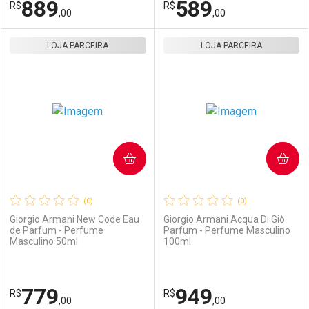
889
589
R$
Comprar sem Desconto
R$
Comprar sem Desconto
Por R$ 769,00/cada
Por R$ 599,00/cada
,00
,00
Por R$ 769,00/cada
Por R$ 599,00/cada
LOJA PARCEIRA
FECHAR
FECHAR
LOJA PARCEIRA
F
F
Laboratório
Por Menos
Laboratório
Por Menos
COMPRAR
COMPRAR
(0)
(0)
Giorgio Armani New Code Eau
Giorgio Armani Acqua Di Giò
de Parfum - Perfume
Parfum - Perfume Masculino
Masculino 50ml
100ml
Ativar Desconto
Ativar Desconto
Comprar sem Desconto
Comprar sem Desconto
779
949
R$
Comprar sem Desconto
R$
Comprar sem Desconto
Por R$ 889,00/cada
Por R$ 589,00/cada
,00
,00
Por R$ 889,00/cada
Por R$ 589,00/cada