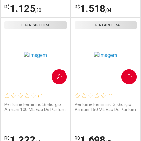
Comprar sem Desconto
Comprar sem Desconto
1.125
1.518
R$
Comprar sem Desconto
R$
Comprar sem Desconto
Por R$ 1.366,07/cada
Por R$ 1.025,65/cada
,30
,04
Por R$ 1.366,07/cada
Por R$ 1.025,65/cada
LOJA PARCEIRA
FECHAR
FECHAR
LOJA PARCEIRA
F
F
Laboratório
Por Menos
Laboratório
Por Menos
COMPRAR
COMPRAR
(0)
(0)
Perfume Feminino Si Giorgio
Perfume Feminino Si Giorgio
Armani 100 ML Eau De Parfum
Armani 150 ML Eau De Parfum
Ativar Desconto
Ativar Desconto
Comprar sem Desconto
Comprar sem Desconto
1.222
1.698
R$
Comprar sem Desconto
R$
Comprar sem Desconto
Por R$ 1.125,30/cada
Por R$ 1.518,04/cada