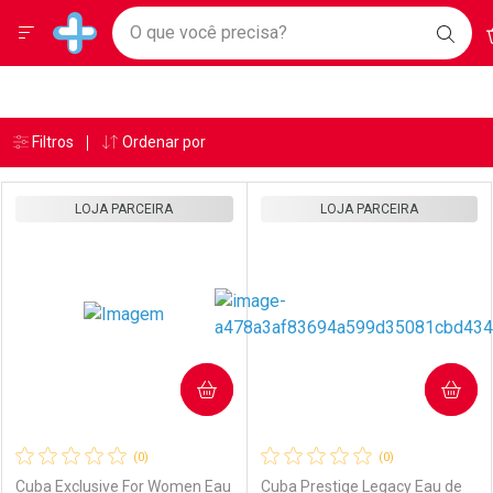
Drogarias Pacheco
Menu
A
Ir direto para a home
O que você precisa?
BAIX
Baixe nosso APP e aproveite Ofertas Exclusivas!
BUSC
O AP
Navegue pela página
Ir direto para o conteúdo
Faça a sua busca
Ir direto para a busca
Ir direto para a conta
Ir direto para a ajuda
Âncoras
Breadcrumb
Filtros
Ordenar por
Drogarias Pacheco
Perfume
Cuba Original
Ir direto para a notificações
Ir direto para o carrinho
Linkagens Internas em Destaque
Promoções em Destaque
Prateleira
Ir direto para o menu
LOJA PARCEIRA
LOJA PARCEIRA
COMPRAR
COMPRAR
(0)
(0)
Cuba Exclusive For Women Eau
Cuba Prestige Legacy Eau de