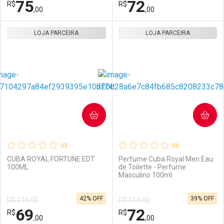
75
72
R$
Comprar sem Desconto
R$
Comprar sem Desconto
Por R$ 61,00/cada
Por R$ 87,00/cada
,00
,00
Por R$ 61,00/cada
Por R$ 87,00/cada
LOJA PARCEIRA
FECHAR
FECHAR
LOJA PARCEIRA
F
F
Laboratório
Por Menos
Laboratório
Por Menos
COMPRAR
COMPRAR
(0)
(0)
CUBA ROYAL FORTUNE EDT
Perfume Cuba Royal Men Eau
100ML
de Toilette - Perfume
Masculino 100ml
Ativar Desconto
Ativar Desconto
42% OFF
39% OFF
R$ 119,00
R$ 119,00
Comprar sem Desconto
Comprar sem Desconto
69
72
R$
Comprar sem Desconto
R$
Comprar sem Desconto
Por R$ 75,00/cada
Por R$ 72,00/cada
,00
,00
Por R$ 75,00/cada
Por R$ 72,00/cada