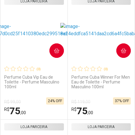
LOJA PARCEIRA
FECHAR
FECHAR
LOJA PARCEIRA
F
F
Laboratório
Por Menos
Laboratório
Por Menos
COMPRAR
COMPRAR
(0)
(0)
Perfume Cuba Vip Eau de
Perfume Cuba Winner For Men
Toilette - Perfume Masculino
Eau de Toilette - Perfume
100ml
Masculino 100ml
Ativar Desconto
Ativar Desconto
24% OFF
37% OFF
R$ 99,00
R$ 119,00
Comprar sem Desconto
Comprar sem Desconto
75
75
R$
Comprar sem Desconto
R$
Comprar sem Desconto
Por R$ 62,00/cada
Por R$ 71,00/cada
,00
,00
Por R$ 62,00/cada
Por R$ 71,00/cada
LOJA PARCEIRA
FECHAR
FECHAR
LOJA PARCEIRA
F
F