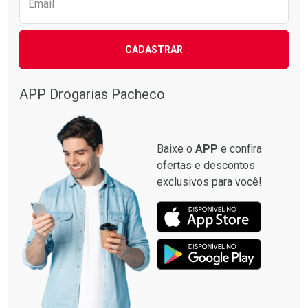
Email
CADASTRAR
Ativar Desconto
Ativar Desconto
Comprar sem Desconto
Comprar sem Desconto
APP Drogarias Pacheco
Comprar sem Desconto
Comprar sem Desconto
Por R$ 72,00/cada
Por R$ 67,00/cada
Por R$ 72,00/cada
Por R$ 67,00/cada
Baixe o
APP
e confira
ofertas e descontos
exclusivos para você!