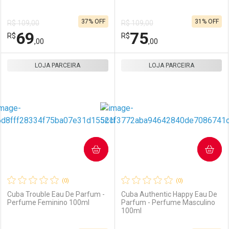
Ativar Desconto
Ativar Desconto
37% OFF
31% OFF
R$ 109,00
R$ 109,00
Comprar sem Desconto
Comprar sem Desconto
69
75
R$
Comprar sem Desconto
R$
Comprar sem Desconto
Por R$ 99,00/cada
Por R$ 71,00/cada
,00
,00
Por R$ 99,00/cada
Por R$ 71,00/cada
LOJA PARCEIRA
FECHAR
FECHAR
LOJA PARCEIRA
F
F
Laboratório
Por Menos
Laboratório
Por Menos
COMPRAR
COMPRAR
(0)
(0)
Cuba Trouble Eau De Parfum -
Cuba Authentic Happy Eau De
Perfume Feminino 100ml
Parfum - Perfume Masculino
100ml
Ativar Desconto
Ativar Desconto