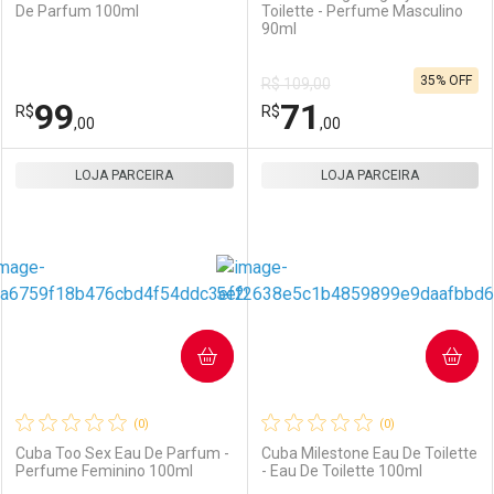
De Parfum 100ml
Toilette - Perfume Masculino
90ml
35% OFF
R$ 109,00
99
71
R$
R$
,00
,00
LOJA PARCEIRA
FECHAR
FECHAR
LOJA PARCEIRA
F
F
Laboratório
Por Menos
Laboratório
Por Menos
COMPRAR
COMPRAR
(0)
(0)
Cuba Too Sex Eau De Parfum -
Cuba Milestone Eau De Toilette
Perfume Feminino 100ml
- Eau De Toilette 100ml