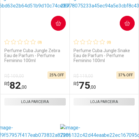
COMPRAR
COMPRAR
(0)
(0)
Perfume Cuba Jungle Zebra
Perfume Cuba Jungle Snake
Eau de Parfum - Perfume
Eau de Parfum - Perfume
Feminino 100ml
Feminino 100ml
Ativar Desconto
Ativar Desconto
25% OFF
37% OFF
R$ 109,00
R$ 119,00
Comprar sem Desconto
Comprar sem Desconto
82
75
R$
Comprar sem Desconto
R$
Comprar sem Desconto
Por R$ 80,00/cada
Por R$ 71,00/cada
,00
,00
Por R$ 80,00/cada
Por R$ 71,00/cada
LOJA PARCEIRA
FECHAR
FECHAR
LOJA PARCEIRA
F
F
Laboratório
Por Menos
Laboratório
Por Menos