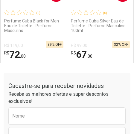
(0)
(0)
Perfume Cuba Black for Men
Perfume Cuba Silver Eau de
Eau de Toilette - Perfume
Toilette - Perfume Masculino
Masculino
100ml
Ativar Desconto
Ativar Desconto
39% OFF
32% OFF
R$ 119,00
R$ 99,00
Comprar sem Desconto
Comprar sem Desconto
72
67
R$
Comprar sem Desconto
R$
Comprar sem Desconto
Por R$ 72,00/cada
Por R$ 72,00/cada
,00
,00
Por R$ 72,00/cada
Por R$ 72,00/cada
FECHAR
FECHAR
F
F
Tudo sobre a Drogarias Pacheco
Cadastre-se para receber novidades
Laboratório
Por Menos
Laboratório
Por Menos
Receba as melhores ofertas e super descontos
exclusivos!
Preencha o formulário abaixo para receber 
Nome