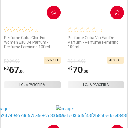
COMPRAR
COMPRAR
(0)
(0)
Perfume Cuba Chic For
Perfume Cuba Vip Eau De
Women Eau De Parfum -
Parfum - Perfume Feminino
Perfume Feminino 100ml
100ml
Ativar Desconto
Ativar Desconto
32% OFF
41% OFF
R$ 99,00
R$ 119,00
Comprar sem Desconto
Comprar sem Desconto
67
70
R$
Comprar sem Desconto
R$
Comprar sem Desconto
Por R$ 82,00/cada
Por R$ 75,00/cada
,00
,00
Por R$ 82,00/cada
Por R$ 75,00/cada
LOJA PARCEIRA
FECHAR
FECHAR
LOJA PARCEIRA
F
F
Laboratório
Por Menos
Laboratório
Por Menos