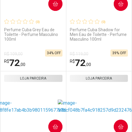
COMPRAR
COMPRAR
(0)
(0)
Perfume Cuba Grey Eau de
Perfume Cuba Shadow for
Toilette - Perfume Masculino
Men Eau de Toilette - Perfume
100ml
Masculino 100ml
Ativar Desconto
Ativar Desconto
34% OFF
39% OFF
R$ 109,00
R$ 119,00
Comprar sem Desconto
Comprar sem Desconto
72
72
R$
Comprar sem Desconto
R$
Comprar sem Desconto
Por R$ 67,00/cada
Por R$ 70,00/cada
,00
,00
Por R$ 67,00/cada
Por R$ 70,00/cada
LOJA PARCEIRA
FECHAR
FECHAR
LOJA PARCEIRA
F
F
Laboratório
Por Menos
Laboratório
Por Menos
COMPRAR
COMPRAR