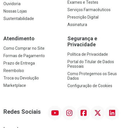
Exames e Testes
Ouvidoria
Serviços Farmacêuticos
Nossas Lojas
Prescrição Digital
Sustentabilidade
Assinatura
Atendimento
Segurança e
Privacidade
Como Comprar no Site
Política de Privacidade
Formas de Pagamento
Portal do Titular de Dados
Prazo de Entrega
Pessoais
Reembolso
Como Protegemos os Seus
Troca ou Devolução
Dados
Marketplace
Configuração de Cookies
YouTube
Instagram
Facebook
Twitter
Linkedin
Redes Sociais