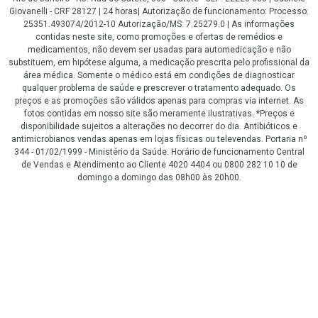
Giovanelli - CRF 28127 | 24 horas| Autorização de funcionamento: Processo:
25351.493074/2012-10 Autorização/MS: 7.25279.0 | As informações
contidas neste site, como promoções e ofertas de remédios e
medicamentos, não devem ser usadas para automedicação e não
substituem, em hipótese alguma, a medicação prescrita pelo profissional da
área médica. Somente o médico está em condições de diagnosticar
qualquer problema de saúde e prescrever o tratamento adequado. Os
preços e as promoções são válidos apenas para compras via internet. As
fotos contidas em nosso site são meramente ilustrativas. *Preços e
disponibilidade sujeitos a alterações no decorrer do dia. Antibióticos e
antimicrobianos vendas apenas em lojas físicas ou televendas. Portaria nº
344 - 01/02/1999 - Ministério da Saúde. Horário de funcionamento Central
de Vendas e Atendimento ao Cliente 4020 4404 ou 0800 282 10 10 de
domingo a domingo das 08h00 às 20h00.
LGPD Aceite os Cookies