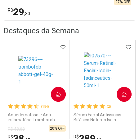
27% OFF
29
R$
,30
R
R
FECHA
FECHA
Destaques da Semana
Laboratório
Por Menos
ADICIONAR AOS FAVORITOS
ADIC
Ativar Desconto
COMPRAR
COMPRAR
(154)
(2)
Comprar sem Desconto
Comprar sem Desconto
Por R$ 29,30/cada
Por R$ 29,30/cada
Antiedematoso e Anti-
Sérum Facial Antissinais
inflamatório Trombofob
Bifásico Noturno Isdin
200U/g 40g
Isdinceutics Retinal com
20% OFF
R$ 48,68
Retinaldeído 50ml
38
389
R$
R$