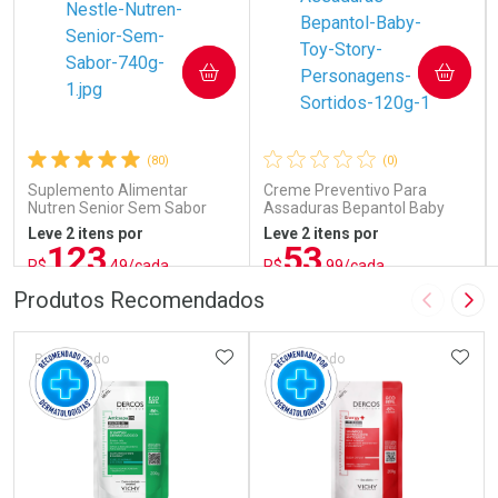
COMPRAR
COMPRAR
(80)
(0)
Suplemento Alimentar
Creme Preventivo Para
Nutren Senior Sem Sabor
Assaduras Bepantol Baby
740g
Toy Story Personagens
Leve 2 itens por
Leve 2 itens por
Sortidos 120g
123
53
R$
,49/cada
R$
,99/cada
ou R$ 137,21/un
ou R$ 71,99/un
FECHAR
FECHAR
FEC
FEC
Produtos Recomendados
Imagem A
Pró
Laboratório
Laboratório
Por Menos
Por Menos
ADICIONAR AOS FAVORITOS
ADIC
Patrocinado
Patrocinado