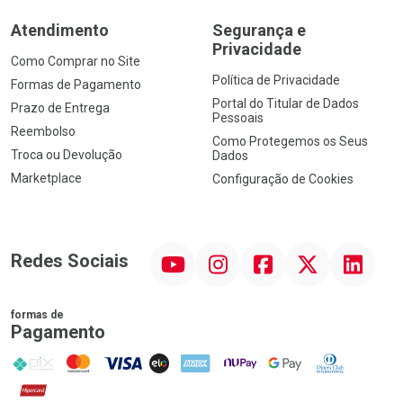
Atendimento
Segurança e
Privacidade
Como Comprar no Site
Política de Privacidade
Formas de Pagamento
Portal do Titular de Dados
Prazo de Entrega
Pessoais
Reembolso
Como Protegemos os Seus
Troca ou Devolução
Dados
Marketplace
Configuração de Cookies
YouTube
Instagram
Facebook
Twitter
Linkedin
Redes Sociais
formas de
Pagamento
PIX
MasterCard
VISA
ELO
AMEX
NuPay
Google Pay
Diners Club
Hipercard