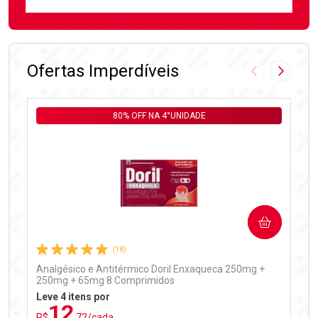
FECHAR
FECHAR
Laboratório
Por Menos
Ofertas Imperdíveis
Imagem Anter
Próxima
80% OFF NA 4°UNIDADE
Ativar Desconto
COMPRAR
Comprar sem Desconto
Comprar sem Desconto
Por R$ 97,90/cada
Por R$ 97,90/cada
(18)
Analgésico e Antitérmico Doril Enxaqueca 250mg +
250mg + 65mg 8 Comprimidos
Leve 4 itens por
12
R$
,72/cada