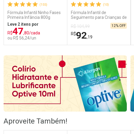
(155)
(10)
Fórmula Infantil Ninho Fases
Fórmula Infantil de
Primeira Infância 800g
Seguimento para Crianças de
Primeira Infância Nestonutri
Leve 2 itens por
12% OFF
R$ 104,99
2 Unidades de 800g cada
47
92
R$
,80/cada
R$
,19
ou R$ 56,24/un
FECHAR
FECHAR
FEC
FEC
Laboratório
Laboratório
Por Menos
Por Menos
Ativar Desconto
Ativar Desconto
Aproveite Também!