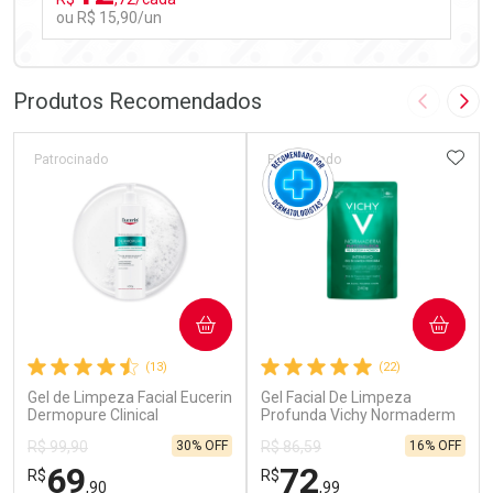
ou R$ 15,90/un
FECHAR
FECHAR
Laboratório
Por Menos
Produtos Recomendados
Imagem A
Pró
ADIC
Patrocinado
Patrocinado
Ativar Desconto
COMPRAR
COMPRAR
Comprar sem Desconto
Comprar sem Desconto
(13)
(22)
Por R$ 15,90/cada
Por R$ 15,90/cada
Gel de Limpeza Facial Eucerin
Gel Facial De Limpeza
Dermopure Clinical
Profunda Vichy Normaderm
Concentrado 400g
Phythosolution Refil 240g
30% OFF
16% OFF
R$ 99,90
R$ 86,59
69
72
R$
R$
,90
,99