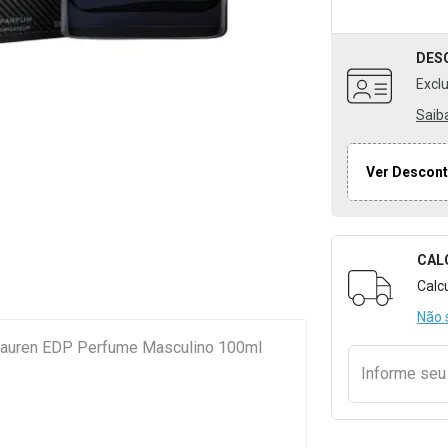
DES
Excl
Saib
Ver Descont
CAL
Formulári
Calc
Não 
 Lauren EDP Perfume Masculino 100ml
Informe se