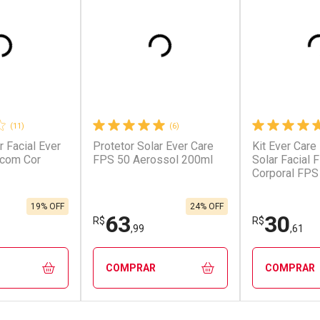
(11)
(6)
r Facial Ever
Protetor Solar Ever Care
Kit Ever Care
conto
Ativar Desconto
Ativar Desc
 com Cor
FPS 50 Aerossol 200ml
Solar Facial 
Corporal FPS
em Desconto
Comprar sem Desconto
Comprar s
em Desconto
Comprar sem Desconto
Comprar s
,00/cada
Por R$ 799,00/cada
Por R$ 72,0
00/cada
Por R$ 799,00/cada
Por R$ 72,0
19% OFF
24% OFF
63
30
R$
R$
,99
,61
COMPRAR
COMPRAR
FECHAR
FECHAR
FECHAR
FECHAR