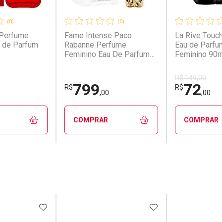
(0)
(0)
 Perfume
Fame Intense Paco
La Rive Touc
Rabanne Perfume
Eau de Parfu
Feminino Eau De Parfum
Feminino 90m
50ml
R$ 149,00
799
72
R$
R$
,00
,00
COMPRAR
COMPRAR
FECHAR
FECHAR
FECHAR
FECHAR
rio
Laboratório
Laborató
os
Por Menos
Por Men
FAVORITOS
ADICIONAR AOS FAVORITOS
ADICIONAR AOS 