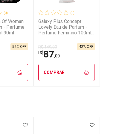
(0)
(0)
h Of Woman
Galaxy Plus Concept
m - Perfume
Lovely Eau de Parfum -
l 90ml
Perfume Feminino 100ml
100ml
52% OFF
42% OFF
R$ 149,00
87
R$
,00
COMPRAR
FECHAR
FECHAR
FECHAR
FECHAR
rio
Laboratório
os
Por Menos
FAVORITOS
ADICIONAR AOS FAVORITOS
ADICIONAR AOS 