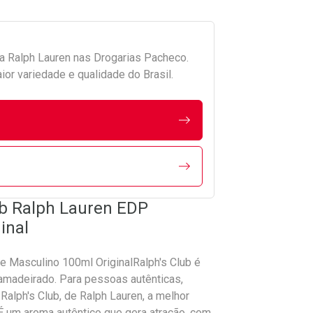
da
Ralph Lauren
nas Drogarias Pacheco.
r variedade e qualidade do Brasil.
ub Ralph Lauren EDP
inal
 Masculino 100ml OriginalRalph's Club é
amadeirado. Para pessoas autênticas,
Ralph's Club, de Ralph Lauren, a melhor
 É um aroma autêntico que gera atração, com