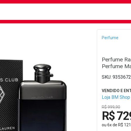
busca
isa?
Bread
Perfume
Perfume Ral
Perfume Mas
9353672
Loja BM Shop
R$ 999,90
R$ 72
ou
6
x
de
R$ 121