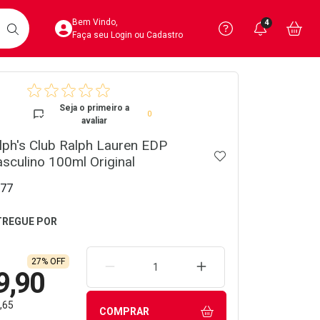
Acesse sua Conta
Precisa de 
Notific
Aces
Bem Vindo,
4
Você po
notifica
Vo
it
BUSCAR
Ver Recursos 
Faça seu Login ou Cadastro
crumb
Atendimento ao 
Seja o primeiro a
0
avaliar
Central de Ajud
ph's Club Ralph Lauren EDP
ADICIONAR AOS 
Televendas
culino 100ml Original
4020-4404
77
27% OFF
REMOVER UMA UNIDADE
AUMENTAR UMA UNIDA
9,90
,65
COMPRAR