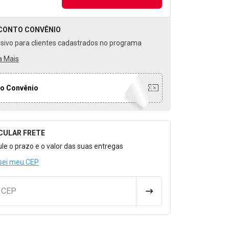
CONTO
CONVÊNIO
usivo para clientes cadastrados no programa
a Mais
o Convênio
CULAR FRETE
o para Calcular o Frete
ule o prazo e o valor das suas entregas
sei meu CEP
u CEP
CALCULAR FRETE