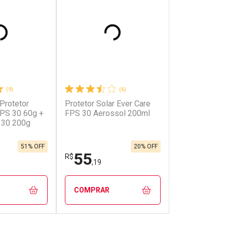
(9)
(6)
 Protetor
Protetor Solar Ever Care
onto
Ativar Desconto
FPS 30 60g +
FPS 30 Aerossol 200ml
 30 200g
em Desconto
Comprar sem Desconto
em Desconto
Comprar sem Desconto
0/cada
Por R$ 87,00/cada
0/cada
Por R$ 87,00/cada
51% OFF
20% OFF
55
R$
,19
COMPRAR
FECHAR
FECHAR
FECHAR
FECHAR