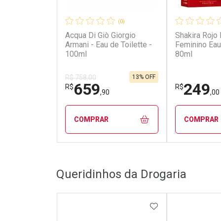
(0)
Acqua Di Giò Giorgio
Shakira Rojo
Armani - Eau de Toilette -
Feminino Eau de Parfum
100ml
80ml
13% OFF
R$ 758,00
659
249
R$
R$
,90
,00
COMPRAR
COMPRAR
FECHAR
FECHAR
Queridinhos da Drogaria
Laboratório
Laborató
Por Menos
Por Men
ADICIONAR AOS 