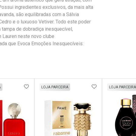
. Possui ingredientes exclusivos, da mais alta
avanda, são equilibradas com a Sálvia
Cedro e o luxuoso Vetiver. Todo este poder
a tampa de dobradiça inesquecível,
 Lauren neste novo clube
rada que Evoca Emoções Inesquecíveis:
FAVORITOS
ADICIONAR AOS FAVORITOS
ADICIONAR AOS 
A
LOJA PARCEIRA
LOJA PARCEIRA