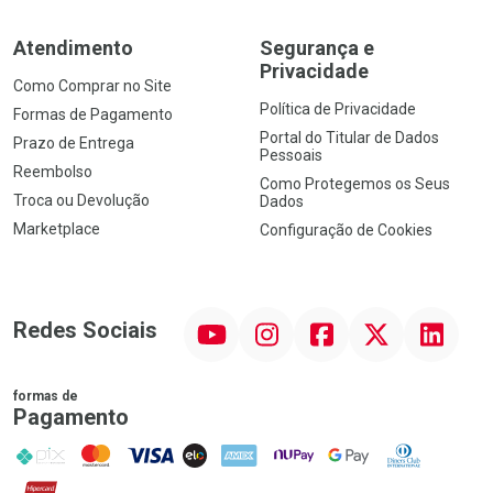
Atendimento
Segurança e
Privacidade
Como Comprar no Site
Política de Privacidade
Formas de Pagamento
Portal do Titular de Dados
Prazo de Entrega
Pessoais
Reembolso
Como Protegemos os Seus
Troca ou Devolução
Dados
Marketplace
Configuração de Cookies
YouTube
Instagram
Facebook
Twitter
Linkedin
Redes Sociais
formas de
Pagamento
PIX
MasterCard
VISA
ELO
AMEX
NuPay
Google Pay
Diners Club
Hipercard