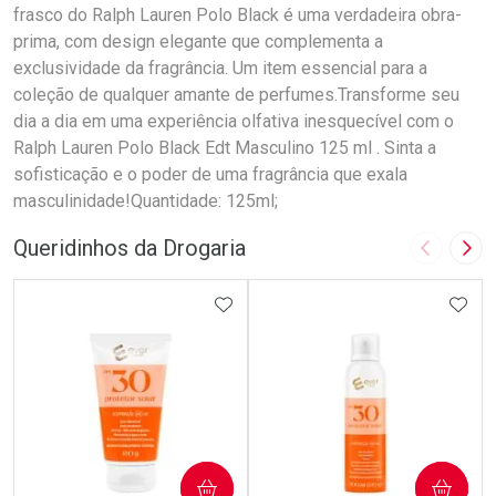
frasco do Ralph Lauren Polo Black é uma verdadeira obra-
prima, com design elegante que complementa a
exclusividade da fragrância. Um item essencial para a
coleção de qualquer amante de perfumes.Transforme seu
dia a dia em uma experiência olfativa inesquecível com o
Ralph Lauren Polo Black Edt Masculino 125 ml . Sinta a
sofisticação e o poder de uma fragrância que exala
masculinidade!Quantidade: 125ml;
Queridinhos da Drogaria
Imagem A
Pró
ADICIONAR AOS FAVORITOS
ADIC
COMPRAR
COMPRAR