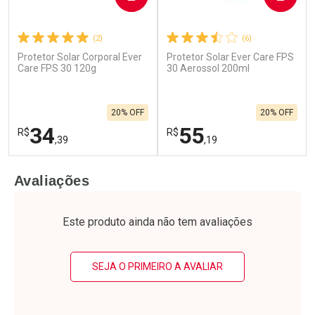
(2)
(6)
Protetor Solar Corporal Ever
Protetor Solar Ever Care FPS
Care FPS 30 120g
30 Aerossol 200ml
20% OFF
20% OFF
34
55
R$
R$
,39
,19
FECHAR
F
FECHAR
F
Avaliações
Laboratório
Laboratório
Por Menos
Por Menos
Este produto ainda não tem avaliações
SEJA O PRIMEIRO A AVALIAR