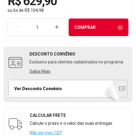
R$ 629,90
ou
6
x
de
R$ 104,98
REMOVER UMA UNIDADE
AUMENTAR UMA UNIDADE
COMPRAR
DESCONTO
CONVÊNIO
Exclusivo para clientes cadastrados no programa
Saiba Mais
Ver Desconto Convênio
CALCULAR FRETE
Formulário para Calcular o Frete
Calcule o prazo e o valor das suas entregas
Não sei meu CEP