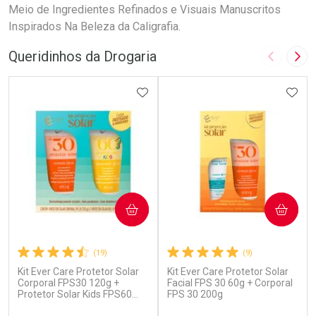
Meio de Ingredientes Refinados e Visuais Manuscritos
Inspirados Na Beleza da Caligrafia.
Queridinhos da Drogaria
Imagem A
Pró
ADICIONAR AOS FAVORITOS
ADIC
COMPRAR
COMPRAR
(19)
(9)
Kit Ever Care Protetor Solar
Kit Ever Care Protetor Solar
Corporal FPS30 120g +
Facial FPS 30 60g + Corporal
Protetor Solar Kids FPS60
FPS 30 200g
120g