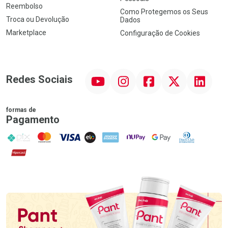
Reembolso
Como Protegemos os Seus
Troca ou Devolução
Dados
Marketplace
Configuração de Cookies
YouTube
Instagram
Facebook
Twitter
Linkedin
Redes Sociais
formas de
Pagamento
PIX
MasterCard
VISA
ELO
AMEX
NuPay
Google Pay
Diners Club
Hipercard
Promoção em Destaque