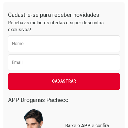
Tudo sobre a Drogarias Pacheco
Por R$ 61,55/cada
Por R$ 30,61/cada
Comprar sem Desconto
Comprar sem Desconto
Por R$ 61,55/cada
Por R$ 30,61/cada
Cadastre-se para receber novidades
Receba as melhores ofertas e super descontos
exclusivos!
Preencha o formulário abaixo para receber 
Nome
Email
CADASTRAR
APP Drogarias Pacheco
Baixe o
APP
e confira