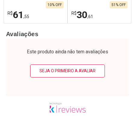
10% OFF
51% OFF
61
30
R$
R$
,55
,61
FECHAR
F
FECHAR
F
Avaliações
Laboratório
Laboratório
Por Menos
Por Menos
Este produto ainda não tem avaliações
SEJA O PRIMEIRO A AVALIAR
Ativar Desconto
Ativar Desconto
Comprar sem Desconto
Comprar sem Desconto