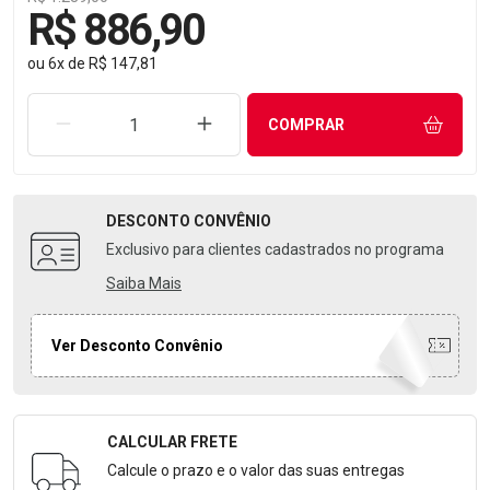
R$ 886,90
ou
6
x
de
R$ 147,81
REMOVER UMA UNIDADE
AUMENTAR UMA UNIDADE
COMPRAR
DESCONTO
CONVÊNIO
Exclusivo para clientes cadastrados no programa
Saiba Mais
Ver Desconto Convênio
CALCULAR FRETE
Formulário para Calcular o Frete
Calcule o prazo e o valor das suas entregas