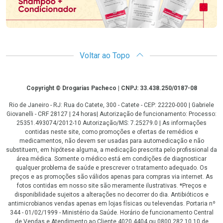
Voltar ao Topo
Copyright
Copyright © Drogarias Pacheco | CNPJ: 33.438.250/0187-08
Rio de Janeiro - RJ: Rua do Catete, 300 - Catete - CEP: 22220-000 | Gabriele
Giovanelli - CRF 28127 | 24 horas| Autorização de funcionamento: Processo:
25351.493074/2012-10 Autorização/MS: 7.25279.0 | As informações
contidas neste site, como promoções e ofertas de remédios e
medicamentos, não devem ser usadas para automedicação e não
substituem, em hipótese alguma, a medicação prescrita pelo profissional da
área médica. Somente o médico está em condições de diagnosticar
qualquer problema de saúde e prescrever o tratamento adequado. Os
preços e as promoções são válidos apenas para compras via internet. As
fotos contidas em nosso site são meramente ilustrativas. *Preços e
disponibilidade sujeitos a alterações no decorrer do dia. Antibióticos e
antimicrobianos vendas apenas em lojas físicas ou televendas. Portaria nº
344 - 01/02/1999 - Ministério da Saúde. Horário de funcionamento Central
de Vendas e Atendimento ao Cliente 4020 4404 ou 0800 282 10 10 de