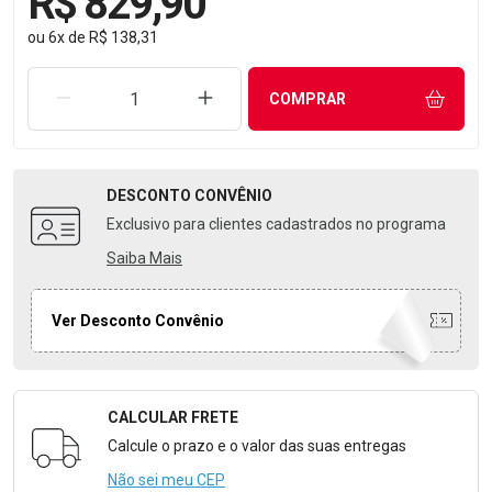
R$ 829,90
ou
6
x
de
R$ 138,31
REMOVER UMA UNIDADE
AUMENTAR UMA UNIDADE
COMPRAR
DESCONTO
CONVÊNIO
Exclusivo para clientes cadastrados no programa
Saiba Mais
Ver Desconto Convênio
CALCULAR FRETE
Formulário para Calcular o Frete
Calcule o prazo e o valor das suas entregas
Não sei meu CEP