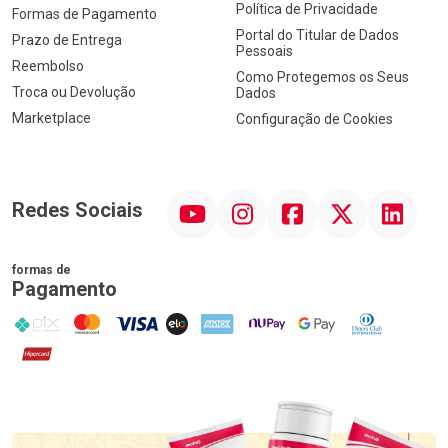
Política de Privacidade
Formas de Pagamento
Portal do Titular de Dados
Prazo de Entrega
Pessoais
Reembolso
Como Protegemos os Seus
Troca ou Devolução
Dados
Marketplace
Configuração de Cookies
YouTube
Instagram
Facebook
Twitter
Linkedin
Redes Sociais
formas de
Pagamento
PIX
MasterCard
VISA
ELO
AMEX
NuPay
Google Pay
Diners Club
Hipercard
Promoção em Destaque