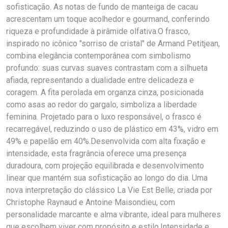
sofisticação. As notas de fundo de manteiga de cacau
acrescentam um toque acolhedor e gourmand, conferindo
riqueza e profundidade à pirâmide olfativa.O frasco,
inspirado no icônico "sorriso de cristal" de Armand Petitjean,
combina elegância contemporânea com simbolismo
profundo: suas curvas suaves contrastam com a silhueta
afiada, representando a dualidade entre delicadeza e
coragem. A fita perolada em organza cinza, posicionada
como asas ao redor do gargalo, simboliza a liberdade
feminina. Projetado para o luxo responsável, o frasco é
recarregável, reduzindo o uso de plástico em 43%, vidro em
49% e papelão em 40%.Desenvolvida com alta fixação e
intensidade, esta fragrância oferece uma presença
duradoura, com projeção equilibrada e desenvolvimento
linear que mantém sua sofisticação ao longo do dia. Uma
nova interpretação do clássico La Vie Est Belle, criada por
Christophe Raynaud e Antoine Maisondieu, com
personalidade marcante e alma vibrante, ideal para mulheres
que escolhem viver com propósito e estilo.Intensidade e