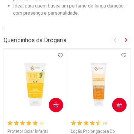
Ideal para quem busca um perfume de longa duração
com presença e personalidade.
;
Queridinhos da Drogaria
Imagem A
Pró
ADICIONAR AOS FAVORITOS
ADIC
COMPRAR
COMPRAR
(4)
(3)
Protetor Solar Infantil
Loção Prolongadora Do