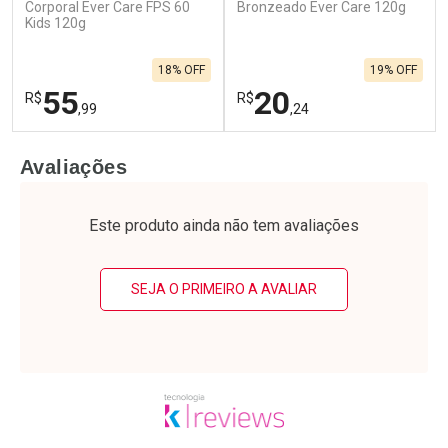
Corporal Ever Care FPS 60
Bronzeado Ever Care 120g
Kids 120g
18% OFF
19% OFF
55
20
R$
R$
,99
,24
FECHAR
F
FECHAR
F
Avaliações
Laboratório
Laboratório
Por Menos
Por Menos
Este produto ainda não tem avaliações
SEJA O PRIMEIRO A AVALIAR