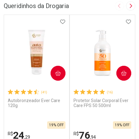
Queridinhos da Drogaria
Imagem A
Pró
ADICIONAR AOS FAVORITOS
ADIC
COMPRAR
COMPRAR
(41)
(16)
Autobronzeador Ever Care
Protetor Solar Corporal Ever
120g
Care FPS 50 500ml
19% OFF
19% OFF
24
76
R$
R$
,29
,94