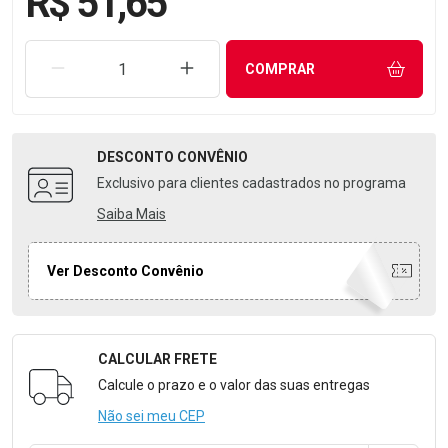
R$ 51,65
REMOVER UMA UNIDADE
AUMENTAR UMA UNIDADE
COMPRAR
DESCONTO
CONVÊNIO
Exclusivo para clientes cadastrados no programa
Saiba Mais
Ver Desconto Convênio
CALCULAR FRETE
Formulário para Calcular o Frete
Calcule o prazo e o valor das suas entregas
Não sei meu CEP