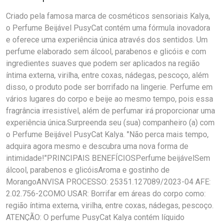
Criado pela famosa marca de cosméticos sensoriais Kalya,
o Perfume Beijável PusyCat contém uma fórmula inovadora
e oferece uma experiência única através dos sentidos. Um
perfume elaborado sem álcool, parabenos e glicóis e com
ingredientes suaves que podem ser aplicados na região
íntima externa, virilha, entre coxas, nádegas, pescoço, além
disso, o produto pode ser borrifado na lingerie. Perfume em
vários lugares do corpo e beije ao mesmo tempo, pois essa
fragrância irresistível, além de perfumar irá proporcionar uma
experiência única.Surpreenda seu (sua) companheiro (a) com
o Perfume Beijável PusyCat Kalya. "Não perca mais tempo,
adquira agora mesmo e descubra uma nova forma de
intimidade!"PRINCIPAIS BENEFÍCIOSPerfume beijávelSem
álcool, parabenos e glicóisAroma e gostinho de
MorangoANVISA PROCESSO: 25351.127089/2023-04 AFE:
2.02.756-2COMO USAR: Borrifar em áreas do corpo como:
região íntima externa, virilha, entre coxas, nádegas, pescoço.
ATENÇÃO: O perfume PusyCat Kalya contém líquido