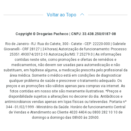
Voltar ao Topo
Copyright
Copyright © Drogarias Pacheco | CNPJ: 33.438.250/0187-08
Rio de Janeiro - RJ: Rua do Catete, 300 - Catete - CEP: 22220-000 | Gabriele
Giovanelli - CRF 28127 | 24 horas| Autorização de funcionamento: Processo:
25351.493074/2012-10 Autorização/MS: 7.25279.0 | As informações
contidas neste site, como promoções e ofertas de remédios e
medicamentos, não devem ser usadas para automedicação e não
substituem, em hipótese alguma, a medicação prescrita pelo profissional da
área médica. Somente o médico está em condições de diagnosticar
qualquer problema de saúde e prescrever o tratamento adequado. Os
preços e as promoções são válidos apenas para compras via internet. As
fotos contidas em nosso site são meramente ilustrativas. *Preços e
disponibilidade sujeitos a alterações no decorrer do dia. Antibióticos e
antimicrobianos vendas apenas em lojas físicas ou televendas. Portaria nº
344 - 01/02/1999 - Ministério da Saúde. Horário de funcionamento Central
de Vendas e Atendimento ao Cliente 4020 4404 ou 0800 282 10 10 de
domingo a domingo das 08h00 às 20h00.
LGPD Aceite os Cookies