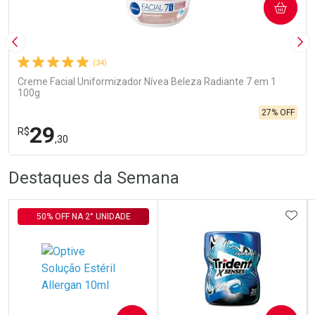
COMPRAR
Imagem Anterior
Pró
(34)
Creme Facial Uniformizador Nívea Beleza Radiante 7 em 1
100g
27% OFF
29
R$
,30
R
R
FECHA
FECHA
Destaques da Semana
Laboratório
Por Menos
ADIC
50% OFF NA 2° UNIDADE
Ativar Desconto