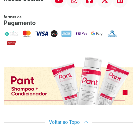
formas de
Pagamento
PIX
MasterCard
VISA
ELO
AMEX
NuPay
Google Pay
Diners Club
Hipercard
Promoção em Destaque
Voltar ao Topo