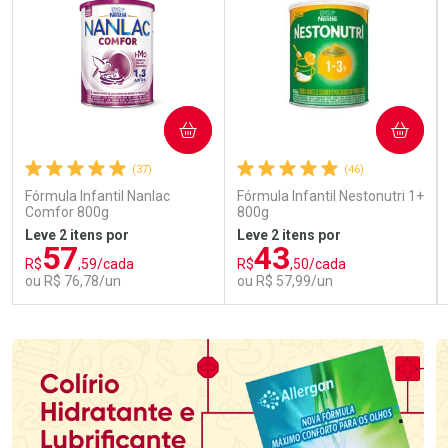
COMPRAR
COMPRAR
(37)
(46)
Fórmula Infantil Nanlac
Fórmula Infantil Nestonutri 1+
Comfor 800g
800g
Leve 2 itens por
Leve 2 itens por
57
43
R$
,59/cada
R$
,50/cada
ou R$ 76,78/un
ou R$ 57,99/un
FECHAR
FECHAR
FEC
FEC
Laboratório
Laboratório
Por Menos
Por Menos