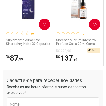
COMPRAR
COMPRAR
Ativar Desconto
Ativar Desconto
(0)
(0)
Comprar sem Desconto
Comprar sem Desconto
Comprar sem Desconto
Comprar sem Desconto
Suplemento Alimentar
Clareador Sérum Intensivo
Por R$ 189,99/cada
Por R$ 85,99/cada
Por R$ 189,99/cada
Por R$ 85,99/cada
Sintocalmy Noite 30 Cápsulas
Profuse Caixa 30ml Conta-
Gotas
40% OFF
R$ 229,90
87
137
R$
R$
,99
,94
Tudo sobre a Drogarias Pacheco
FECHAR
FECHAR
FEC
FEC
Laboratório
Laboratório
Por Menos
Por Menos
Cadastre-se para receber novidades
Receba as melhores ofertas e super descontos
exclusivos!
Preencha o formulário abaixo para receber 
Nome