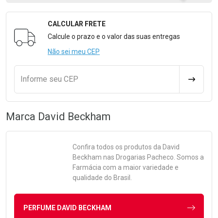
CALCULAR FRETE
Formulário para Calcular o Frete
Calcule o prazo e o valor das suas entregas
Não sei meu CEP
Informe seu CEP
CALCULA
Marca
David Beckham
Confira todos os produtos da
David
Beckham
nas Drogarias Pacheco. Somos a
Farmácia com a maior variedade e
qualidade do Brasil.
PERFUME DAVID BECKHAM