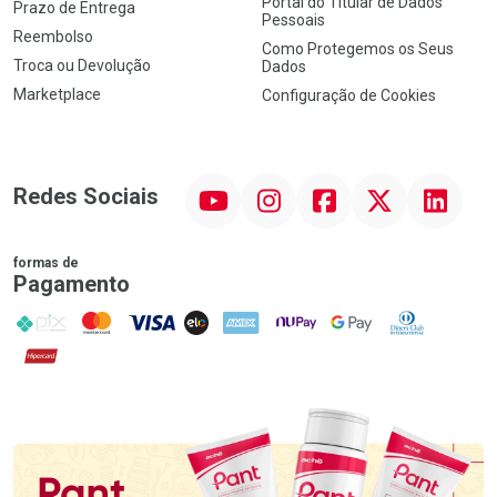
Portal do Titular de Dados
Prazo de Entrega
Pessoais
Reembolso
Como Protegemos os Seus
Troca ou Devolução
Dados
Marketplace
Configuração de Cookies
YouTube
Instagram
Facebook
Twitter
Linkedin
Redes Sociais
formas de
Pagamento
PIX
MasterCard
VISA
ELO
AMEX
NuPay
Google Pay
Diners Club
Hipercard
Promoção em Destaque