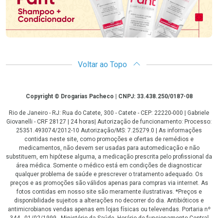
Voltar ao Topo
Copyright
Copyright © Drogarias Pacheco | CNPJ: 33.438.250/0187-08
Rio de Janeiro - RJ: Rua do Catete, 300 - Catete - CEP: 22220-000 | Gabriele
Giovanelli - CRF 28127 | 24 horas| Autorização de funcionamento: Processo:
25351.493074/2012-10 Autorização/MS: 7.25279.0 | As informações
contidas neste site, como promoções e ofertas de remédios e
medicamentos, não devem ser usadas para automedicação e não
substituem, em hipótese alguma, a medicação prescrita pelo profissional da
área médica. Somente o médico está em condições de diagnosticar
qualquer problema de saúde e prescrever o tratamento adequado. Os
preços e as promoções são válidos apenas para compras via internet. As
fotos contidas em nosso site são meramente ilustrativas. *Preços e
disponibilidade sujeitos a alterações no decorrer do dia. Antibióticos e
antimicrobianos vendas apenas em lojas físicas ou televendas. Portaria nº
344 - 01/02/1999 - Ministério da Saúde. Horário de funcionamento Central