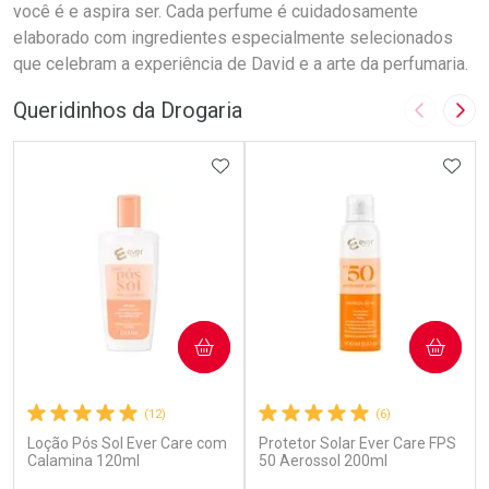
você é e aspira ser. Cada perfume é cuidadosamente
elaborado com ingredientes especialmente selecionados
que celebram a experiência de David e a arte da perfumaria.
Queridinhos da Drogaria
Imagem A
Pró
ADICIONAR AOS FAVORITOS
ADIC
COMPRAR
COMPRAR
(12)
(6)
Loção Pós Sol Ever Care com
Protetor Solar Ever Care FPS
Calamina 120ml
50 Aerossol 200ml