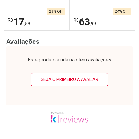
23% OFF
24% OFF
17
63
R$
R$
,59
,99
FECHAR
F
FECHAR
F
Avaliações
Laboratório
Laboratório
Por Menos
Por Menos
Este produto ainda não tem avaliações
SEJA O PRIMEIRO A AVALIAR
Ativar Desconto
Ativar Desconto