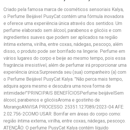
Criado pela famosa marca de cosméticos sensoriais Kalya,
o Perfume Beijável PusyCat contém uma fórmula inovadora
e oferece uma experiência única através dos sentidos. Um
perfume elaborado sem álcool, parabenos e glicóis e com
ingredientes suaves que podem ser aplicados na região
íntima externa, virilha, entre coxas, nádegas, pescoço, além
disso, o produto pode ser borrifado na lingerie. Perfume em
vários lugares do corpo e beije ao mesmo tempo, pois essa
fragrância irresistível, além de perfumar irá proporcionar uma
experiência única.Surpreenda seu (sua) companheiro (a) com
o Perfume Beijável PusyCat Kalya. "Não perca mais tempo,
adquira agora mesmo e descubra uma nova forma de
intimidade!"PRINCIPAIS BENEFÍCIOSPerfume beijávelSem
álcool, parabenos e glicóisAroma e gostinho de
MorangoANVISA PROCESSO: 25351.127089/2023-04 AFE:
2.02.756-2COMO USAR: Borrifar em áreas do corpo como:
região íntima externa, virilha, entre coxas, nádegas, pescoço.
ATENÇÃO: O perfume PusyCat Kalya contém líquido