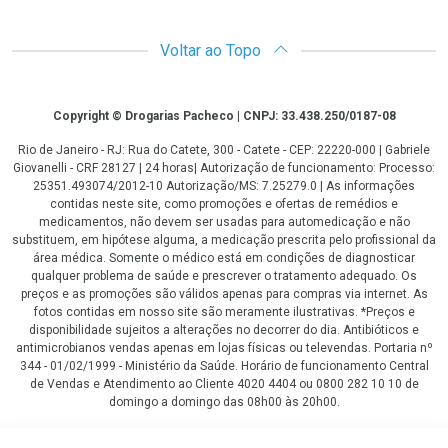
Voltar ao Topo
Copyright
Copyright © Drogarias Pacheco | CNPJ: 33.438.250/0187-08
Rio de Janeiro - RJ: Rua do Catete, 300 - Catete - CEP: 22220-000 | Gabriele
Giovanelli - CRF 28127 | 24 horas| Autorização de funcionamento: Processo:
25351.493074/2012-10 Autorização/MS: 7.25279.0 | As informações
contidas neste site, como promoções e ofertas de remédios e
medicamentos, não devem ser usadas para automedicação e não
substituem, em hipótese alguma, a medicação prescrita pelo profissional da
área médica. Somente o médico está em condições de diagnosticar
qualquer problema de saúde e prescrever o tratamento adequado. Os
preços e as promoções são válidos apenas para compras via internet. As
fotos contidas em nosso site são meramente ilustrativas. *Preços e
disponibilidade sujeitos a alterações no decorrer do dia. Antibióticos e
antimicrobianos vendas apenas em lojas físicas ou televendas. Portaria nº
344 - 01/02/1999 - Ministério da Saúde. Horário de funcionamento Central
de Vendas e Atendimento ao Cliente 4020 4404 ou 0800 282 10 10 de
domingo a domingo das 08h00 às 20h00.
LGPD Aceite os Cookies