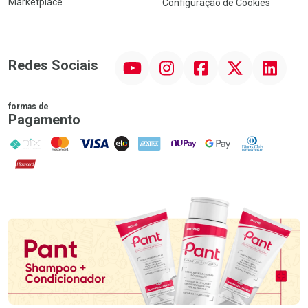
Marketplace
Configuração de Cookies
YouTube
Instagram
Facebook
Twitter
Linkedin
Redes Sociais
formas de
Pagamento
PIX
MasterCard
VISA
ELO
AMEX
NuPay
Google Pay
Diners Club
Hipercard
Promoção em Destaque