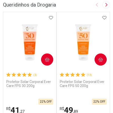
Queridinhos da Drogaria
Imagem A
Pró
ADICIONAR AOS FAVORITOS
ADIC
COMPRAR
COMPRAR
(3)
(13)
Protetor Solar Corporal Ever
Protetor Solar Corporal Ever
Care FPS 30 200g
Care FPS 50 200g
22% OFF
22% OFF
41
49
R$
R$
,27
,89