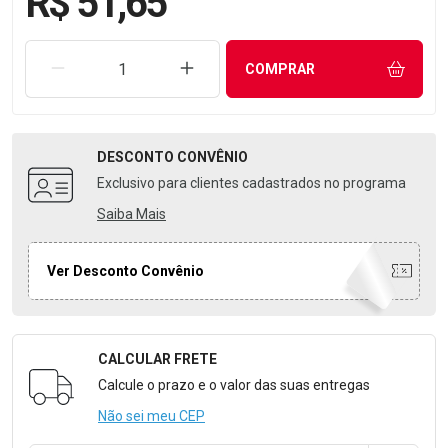
R$ 51,65
REMOVER UMA UNIDADE
AUMENTAR UMA UNIDADE
COMPRAR
DESCONTO
CONVÊNIO
Exclusivo para clientes cadastrados no programa
Saiba Mais
Ver Desconto Convênio
CALCULAR FRETE
Formulário para Calcular o Frete
Calcule o prazo e o valor das suas entregas
Não sei meu CEP