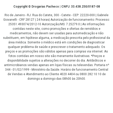
Copyright
Copyright © Drogarias Pacheco | CNPJ: 33.438.250/0187-08
Rio de Janeiro - RJ: Rua do Catete, 300 - Catete - CEP: 22220-000 | Gabriele
Giovanelli - CRF 28127 | 24 horas| Autorização de funcionamento: Processo:
25351.493074/2012-10 Autorização/MS: 7.25279.0 | As informações
contidas neste site, como promoções e ofertas de remédios e
medicamentos, não devem ser usadas para automedicação e não
substituem, em hipótese alguma, a medicação prescrita pelo profissional da
área médica. Somente o médico está em condições de diagnosticar
qualquer problema de saúde e prescrever o tratamento adequado. Os
preços e as promoções são válidos apenas para compras via internet. As
fotos contidas em nosso site são meramente ilustrativas. *Preços e
disponibilidade sujeitos a alterações no decorrer do dia. Antibióticos e
antimicrobianos vendas apenas em lojas físicas ou televendas. Portaria nº
344 - 01/02/1999 - Ministério da Saúde. Horário de funcionamento Central
de Vendas e Atendimento ao Cliente 4020 4404 ou 0800 282 10 10 de
domingo a domingo das 08h00 às 20h00.
LGPD Aceite os Cookies