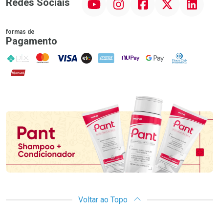
Redes Sociais
formas de
Pagamento
PIX
MasterCard
VISA
ELO
AMEX
NuPay
Google Pay
Diners Club
Hipercard
Promoção em Destaque
Voltar ao Topo