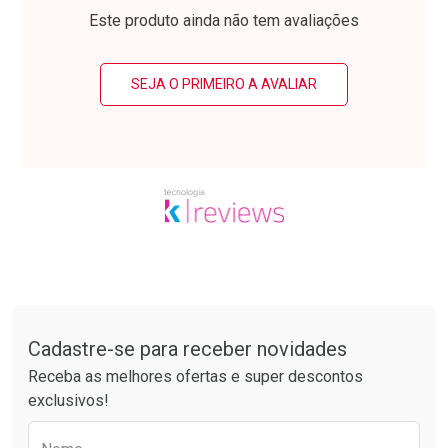
Laboratório
Laboratório
Por Menos
Por Menos
Este produto ainda não tem avaliações
SEJA O PRIMEIRO A AVALIAR
Ativar Desconto
Ativar Desconto
Comprar sem Desconto
Comprar sem Desconto
Tudo sobre a Drogarias Pacheco
Por R$ 10,39/cada
Por R$ 49,89/cada
Comprar sem Desconto
Comprar sem Desconto
Por R$ 10,39/cada
Por R$ 49,89/cada
Cadastre-se para receber novidades
Receba as melhores ofertas e super descontos
exclusivos!
Preencha o formulário abaixo para receber 