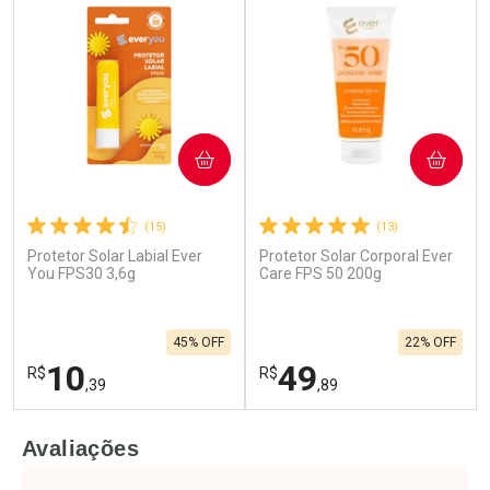
COMPRAR
COMPRAR
(15)
(13)
Protetor Solar Labial Ever
Protetor Solar Corporal Ever
You FPS30 3,6g
Care FPS 50 200g
45% OFF
22% OFF
10
49
R$
R$
,39
,89
FECHAR
F
FECHAR
F
Avaliações