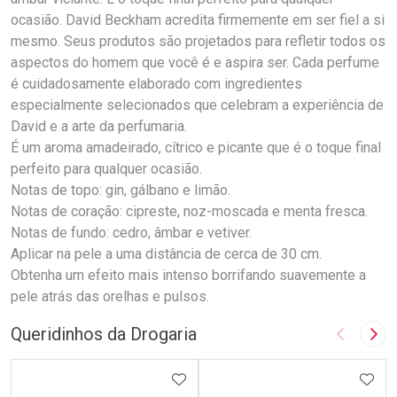
ocasião. David Beckham acredita firmemente em ser fiel a si
mesmo. Seus produtos são projetados para refletir todos os
aspectos do homem que você é e aspira ser. Cada perfume
é cuidadosamente elaborado com ingredientes
especialmente selecionados que celebram a experiência de
David e a arte da perfumaria.
É um aroma amadeirado, cítrico e picante que é o toque final
perfeito para qualquer ocasião.
Notas de topo: gin, gálbano e limão.
Notas de coração: cipreste, noz-moscada e menta fresca.
Notas de fundo: cedro, âmbar e vetiver.
Aplicar na pele a uma distância de cerca de 30 cm.
Obtenha um efeito mais intenso borrifando suavemente a
pele atrás das orelhas e pulsos.
Queridinhos da Drogaria
Imagem A
Pró
ADICIONAR AOS FAVORITOS
ADIC