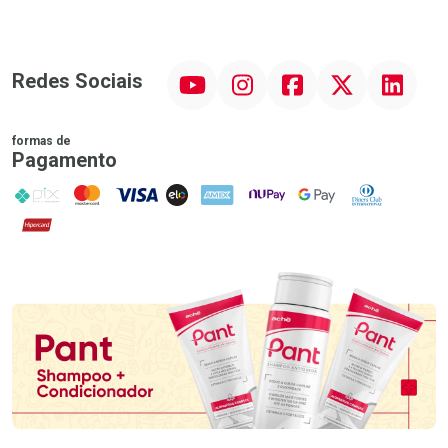
YouTube
Instagram
Facebook
Twitter
Linkedin
Redes Sociais
formas de
Pagamento
PIX
MasterCard
VISA
ELO
AMEX
NuPay
Google Pay
Diners Club
Hipercard
Promoção em Destaque