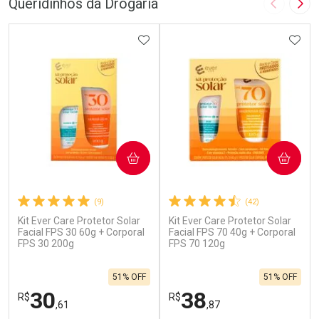
Queridinhos da Drogaria
Imagem A
Pró
ADICIONAR AOS FAVORITOS
ADIC
COMPRAR
COMPRAR
(9)
(42)
Kit Ever Care Protetor Solar
Kit Ever Care Protetor Solar
Facial FPS 30 60g + Corporal
Facial FPS 70 40g + Corporal
FPS 30 200g
FPS 70 120g
51% OFF
51% OFF
30
38
R$
R$
,61
,87