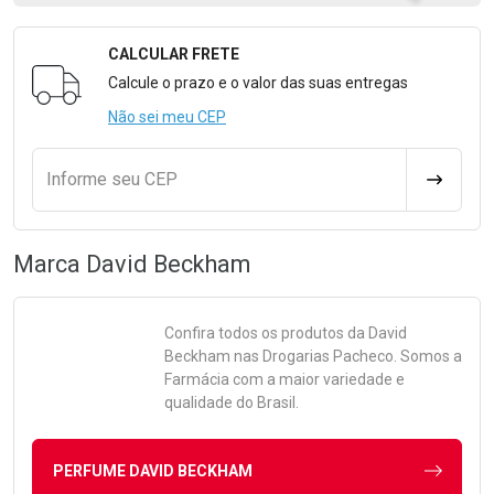
CALCULAR FRETE
Formulário para Calcular o Frete
Calcule o prazo e o valor das suas entregas
Não sei meu CEP
Informe seu CEP
CALCULA
Marca
David Beckham
Confira todos os produtos da
David
Beckham
nas Drogarias Pacheco. Somos a
Farmácia com a maior variedade e
qualidade do Brasil.
PERFUME DAVID BECKHAM