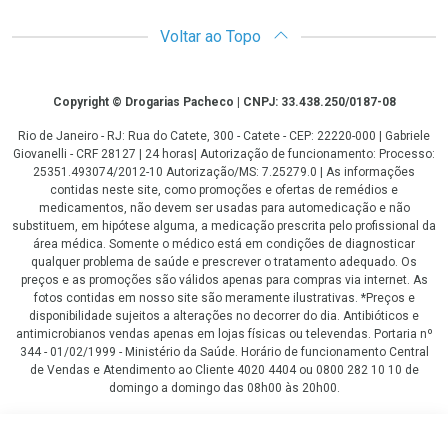
Voltar ao Topo
Copyright
Copyright © Drogarias Pacheco | CNPJ: 33.438.250/0187-08
Rio de Janeiro - RJ: Rua do Catete, 300 - Catete - CEP: 22220-000 | Gabriele
Giovanelli - CRF 28127 | 24 horas| Autorização de funcionamento: Processo:
25351.493074/2012-10 Autorização/MS: 7.25279.0 | As informações
contidas neste site, como promoções e ofertas de remédios e
medicamentos, não devem ser usadas para automedicação e não
substituem, em hipótese alguma, a medicação prescrita pelo profissional da
área médica. Somente o médico está em condições de diagnosticar
qualquer problema de saúde e prescrever o tratamento adequado. Os
preços e as promoções são válidos apenas para compras via internet. As
fotos contidas em nosso site são meramente ilustrativas. *Preços e
disponibilidade sujeitos a alterações no decorrer do dia. Antibióticos e
antimicrobianos vendas apenas em lojas físicas ou televendas. Portaria nº
344 - 01/02/1999 - Ministério da Saúde. Horário de funcionamento Central
de Vendas e Atendimento ao Cliente 4020 4404 ou 0800 282 10 10 de
domingo a domingo das 08h00 às 20h00.
LGPD Aceite os Cookies