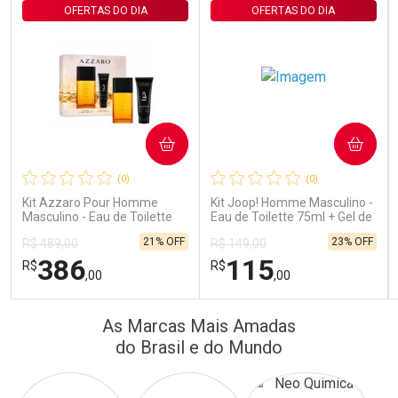
OFERTAS DO DIA
OFERTAS DO DIA
COMPRAR
COMPRAR
Ativar Desconto
Ativar Desconto
(0)
(0)
Comprar sem Desconto
Comprar sem Desconto
Comprar sem Desconto
Comprar sem Desconto
Kit Azzaro Pour Homme
Kit Joop! Homme Masculino -
Por R$ 389,90/cada
Por R$ 22,33/cada
Por R$ 389,90/cada
Por R$ 22,33/cada
Masculino - Eau de Toilette
Eau de Toilette 75ml + Gel de
100ml + Shampoo
Banho 75ml
21% OFF
23% OFF
R$ 489,00
R$ 149,00
386
115
R$
R$
,00
,00
FECHAR
FECHAR
FEC
FEC
As Marcas Mais Amadas
Laboratório
Laboratório
Por Menos
Por Menos
do Brasil e do Mundo