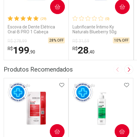
COMPRAR
COMPRAR
(29)
(0)
Escova de Dente Elétrica
Lubrificante Íntimo Ky
Oral-B PRO 1 Cabeça
Naturals Blueberry 50g
Redonda Recarregável 1
28% OFF
10% OFF
R$ 278,99
R$ 31,59
Unidade
199
28
R$
R$
,90
,40
FECHAR
FECHAR
FEC
FEC
Produtos Recomendados
Imagem A
Pró
Laboratório
Laboratório
Por Menos
Por Menos
ADICIONAR AOS FAVORITOS
ADIC
Patrocinado
Patrocinado
COMPRAR
COMPRAR
Ativar Desconto
Ativar Desconto