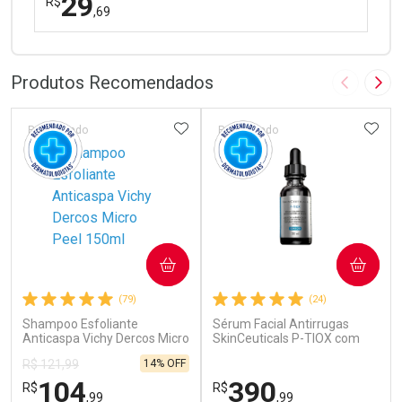
29
R$
,69
FECHAR
FECHAR
Laboratório
Por Menos
Produtos Recomendados
Imagem A
Pró
ADICIONAR AOS FAVORITOS
ADIC
Patrocinado
Patrocinado
Ativar Desconto
COMPRAR
COMPRAR
Comprar sem Desconto
Comprar sem Desconto
(79)
(24)
Por R$ 29,69/cada
Por R$ 29,69/cada
Shampoo Esfoliante
Sérum Facial Antirrugas
Anticaspa Vichy Dercos Micro
SkinCeuticals P-TIOX com
Peel 150ml
Complexo de Peptídeos 30ml
14% OFF
R$ 121,99
104
390
R$
R$
,99
,99