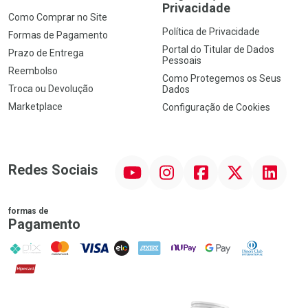
Privacidade
Como Comprar no Site
Política de Privacidade
Formas de Pagamento
Portal do Titular de Dados
Prazo de Entrega
Pessoais
Reembolso
Como Protegemos os Seus
Troca ou Devolução
Dados
Marketplace
Configuração de Cookies
YouTube
Instagram
Facebook
Twitter
Linkedin
Redes Sociais
formas de
Pagamento
PIX
MasterCard
VISA
ELO
AMEX
NuPay
Google Pay
Diners Club
Hipercard