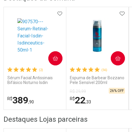
ADICIONAR AOS FAVORITOS
ADIC
Ativar Desconto
COMPRAR
COMPRAR
Comprar sem Desconto
Comprar sem Desconto
Por R$ 29,30/cada
Por R$ 29,30/cada
(2)
(56)
Sérum Facial Antissinais
Espuma de Barbear Bozzano
Bifásico Noturno Isdin
Pele Sensível 200ml
Isdinceutics Retinal com
26% OFF
R$ 29,99
Retinaldeído 50ml
389
22
R$
R$
,90
,33
FECHAR
FECHAR
FEC
FEC
Destaques Lojas parceiras
Laboratório
Laboratório
Por Menos
Por Menos