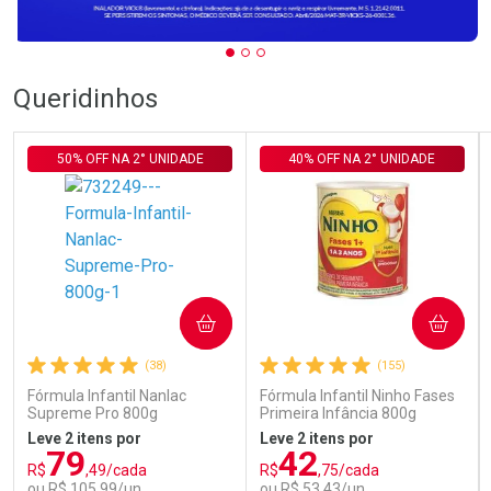
Queridinhos
50% OFF NA 2° UNIDADE
40% OFF NA 2° UNIDADE
COMPRAR
COMPRAR
(38)
(155)
Fórmula Infantil Nanlac
Fórmula Infantil Ninho Fases
Supreme Pro 800g
Primeira Infância 800g
Leve 2 itens por
Leve 2 itens por
79
42
R$
,49/cada
R$
,75/cada
ou R$ 105,99/un
ou R$ 53,43/un