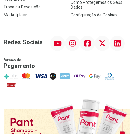
Como Protegemos os Seus
Troca ou Devolução
Dados
Marketplace
Configuração de Cookies
YouTube
Instagram
Facebook
Twitter
Linkedin
Redes Sociais
formas de
Pagamento
PIX
MasterCard
VISA
ELO
AMEX
NuPay
Google Pay
Diners Club
Hipercard
Promoção em Destaque