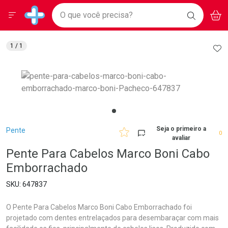
Drogarias Pacheco
Menu
Aces
Ir direto para a home
O que você precisa?
BAIXE
V
i
Baixe nosso APP e aproveite Ofertas Exclusivas!
BUSCAR
O APP
Navegue pela página
Ir direto para o conteúdo
Faça a sua busca
Ir direto para a busca
Ir direto para a conta
AD
1
/ 1
Ir direto para a ajuda
Ir direto para a notificações
Ir direto para o carrinho
Ir direto para o menu
Breadcrumb
Seja o primeiro a
Pente
0
avaliar
Pente Para Cabelos Marco Boni Cabo
Emborrachado
647837
O Pente Para Cabelos Marco Boni Cabo Emborrachado foi
projetado com dentes entrelaçados para desembaraçar com mais