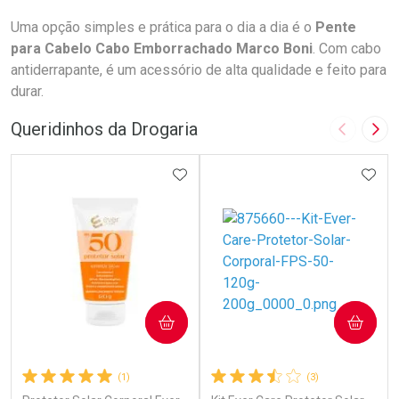
Uma opção simples e prática para o dia a dia é o
Pente
para Cabelo Cabo Emborrachado Marco Boni
. Com cabo
antiderrapante, é um acessório de alta qualidade e feito para
durar.
Queridinhos da Drogaria
Imagem A
Pró
ADICIONAR AOS FAVORITOS
ADIC
COMPRAR
COMPRAR
(1)
(3)