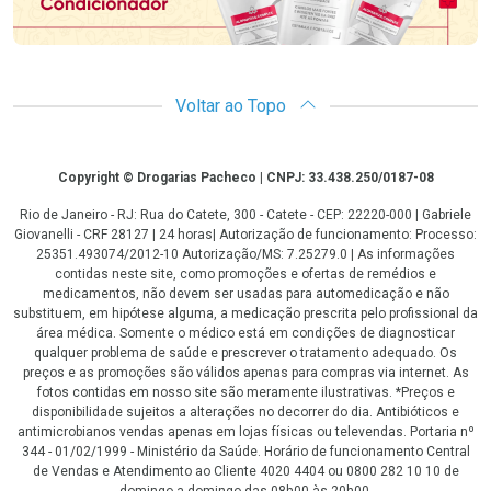
Voltar ao Topo
Copyright
Copyright © Drogarias Pacheco | CNPJ: 33.438.250/0187-08
Rio de Janeiro - RJ: Rua do Catete, 300 - Catete - CEP: 22220-000 | Gabriele
Giovanelli - CRF 28127 | 24 horas| Autorização de funcionamento: Processo:
25351.493074/2012-10 Autorização/MS: 7.25279.0 | As informações
contidas neste site, como promoções e ofertas de remédios e
medicamentos, não devem ser usadas para automedicação e não
substituem, em hipótese alguma, a medicação prescrita pelo profissional da
área médica. Somente o médico está em condições de diagnosticar
qualquer problema de saúde e prescrever o tratamento adequado. Os
preços e as promoções são válidos apenas para compras via internet. As
fotos contidas em nosso site são meramente ilustrativas. *Preços e
disponibilidade sujeitos a alterações no decorrer do dia. Antibióticos e
antimicrobianos vendas apenas em lojas físicas ou televendas. Portaria nº
344 - 01/02/1999 - Ministério da Saúde. Horário de funcionamento Central
de Vendas e Atendimento ao Cliente 4020 4404 ou 0800 282 10 10 de
domingo a domingo das 08h00 às 20h00.