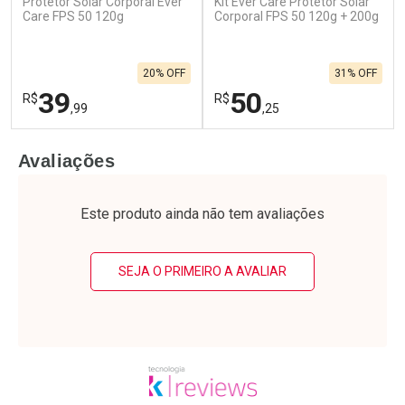
Protetor Solar Corporal Ever
Kit Ever Care Protetor Solar
Care FPS 50 120g
Corporal FPS 50 120g + 200g
20% OFF
31% OFF
39
50
R$
R$
,99
,25
FECHAR
F
FECHAR
F
Avaliações
Laboratório
Laboratório
Por Menos
Por Menos
Este produto ainda não tem avaliações
SEJA O PRIMEIRO A AVALIAR