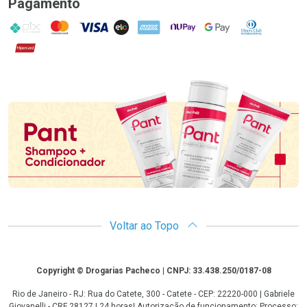
Pagamento
PIX
MasterCard
VISA
ELO
AMEX
NuPay
Google Pay
Diners Club
Hipercard
Promoção em Destaque
Voltar ao Topo
Copyright
Copyright © Drogarias Pacheco | CNPJ: 33.438.250/0187-08
Rio de Janeiro - RJ: Rua do Catete, 300 - Catete - CEP: 22220-000 | Gabriele
Giovanelli - CRF 28127 | 24 horas| Autorização de funcionamento: Processo: