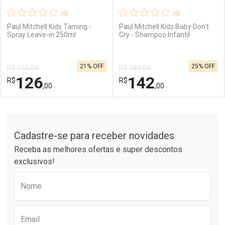
(0)
(0)
Paul Mitchell Kids Taming -
Paul Mitchell Kids Baby Don't
Spray Leave-in 250ml
Cry - Shampoo Infantil
Ativar Desconto
Ativar Desconto
21% OFF
25% OFF
R$ 159,00
R$ 189,00
Comprar sem Desconto
Comprar sem Desconto
126
142
R$
Comprar sem Desconto
R$
Comprar sem Desconto
Por R$ 210,00/cada
Por R$ 282,00/cada
,00
,00
Por R$ 210,00/cada
Por R$ 282,00/cada
FECHAR
FECHAR
F
F
Tudo sobre a Drogarias Pacheco
Cadastre-se para receber novidades
Laboratório
Por Menos
Laboratório
Por Menos
Receba as melhores ofertas e super descontos
exclusivos!
Preencha o formulário abaixo para receber 
Nome
Email