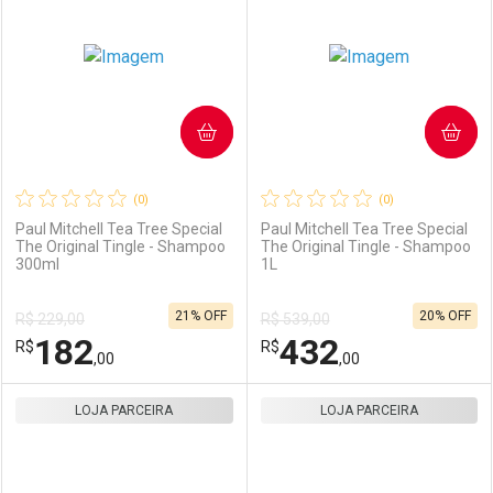
COMPRAR
COMPRAR
(0)
(0)
Paul Mitchell Tea Tree Special
Paul Mitchell Tea Tree Special
The Original Tingle - Shampoo
The Original Tingle - Shampoo
300ml
1L
21% OFF
20% OFF
R$ 229,00
R$ 539,00
182
432
R$
R$
,00
,00
LOJA PARCEIRA
FECHAR
FECHAR
LOJA PARCEIRA
F
F
Laboratório
Por Menos
Laboratório
Por Menos