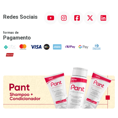
YouTube
Instagram
Facebook
Twitter
Linkedin
Redes Sociais
formas de
Pagamento
PIX
MasterCard
VISA
ELO
AMEX
NuPay
Google Pay
Diners Club
Hipercard
Promoção em Destaque