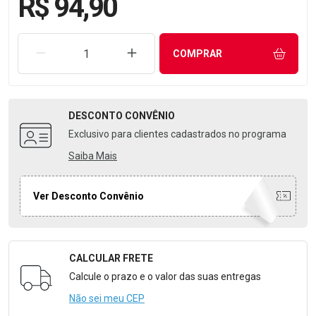
R$ 94,90
REMOVER UMA UNIDADE
AUMENTAR UMA UNIDADE
COMPRAR
DESCONTO
CONVÊNIO
Exclusivo para clientes cadastrados no programa
Saiba Mais
Ver Desconto Convênio
CALCULAR FRETE
Formulário para Calcular o Frete
Calcule o prazo e o valor das suas entregas
Não sei meu CEP