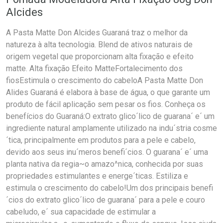
Alcides
A Pasta Matte Don Alcides Guaraná traz o melhor da
natureza à alta tecnologia. Blend de ativos naturais de
origem vegetal que proporcionam alta fixação e efeito
matte. Alta fixação Efeito MatteFortalecimento dos
fiosEstimula o crescimento do cabeloA Pasta Matte Don
Alides Guaraná é elabora à base de água, o que garante um
produto de fácil aplicação sem pesar os fios. Conheça os
benefícios do Guaraná:O extrato glico´lico de guarana´ e´ um
ingrediente natural amplamente utilizado na indu´stria cosme
´tica, principalmente em produtos para a pele e cabelo,
devido aos seus inu´meros benefi´cios. O guarana´ e´ uma
planta nativa da regia~o amazo^nica, conhecida por suas
propriedades estimulantes e energe´ticas. Estiliza e
estimula o crescimento do cabelo!Um dos principais benefi
´cios do extrato glico´lico de guarana´ para a pele e couro
cabeludo, e´ sua capacidade de estimular a