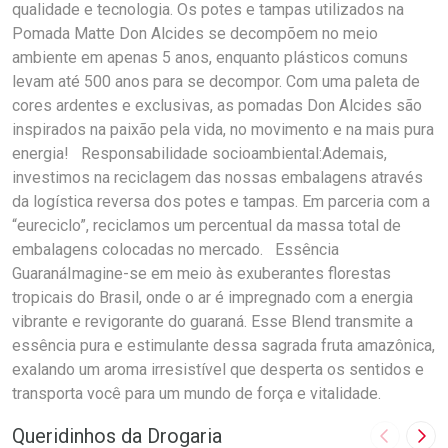
qualidade e tecnologia. Os potes e tampas utilizados na
Pomada Matte Don Alcides se decompõem no meio
ambiente em apenas 5 anos, enquanto plásticos comuns
levam até 500 anos para se decompor. Com uma paleta de
cores ardentes e exclusivas, as pomadas Don Alcides são
inspirados na paixão pela vida, no movimento e na mais pura
energia! Responsabilidade socioambiental:Ademais,
investimos na reciclagem das nossas embalagens através
da logística reversa dos potes e tampas. Em parceria com a
“eureciclo”, reciclamos um percentual da massa total de
embalagens colocadas no mercado. Essência
GuaranáImagine-se em meio às exuberantes florestas
tropicais do Brasil, onde o ar é impregnado com a energia
vibrante e revigorante do guaraná. Esse Blend transmite a
essência pura e estimulante dessa sagrada fruta amazônica,
exalando um aroma irresistível que desperta os sentidos e
transporta você para um mundo de força e vitalidade.
Queridinhos da Drogaria
Imagem A
Pró