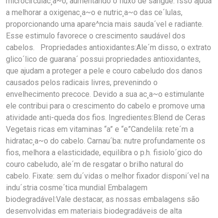
microcirculac¸a~o, aumentando o fluxo de sangue. Isso ajuda
a melhorar a oxigenac¸a~o e nutric¸a~o das ce´lulas,
proporcionando uma apare^ncia mais sauda´vel e radiante.
Esse estimulo favorece o crescimento saudável dos
cabelos. Propriedades antioxidantes:Ale´m disso, o extrato
glico´lico de guarana´ possui propriedades antioxidantes,
que ajudam a proteger a pele e couro cabeludo dos danos
causados pelos radicais livres, prevenindo o
envelhecimento precoce. Devido a sua ac¸a~o estimulante
ele contribui para o crescimento do cabelo e promove uma
atividade anti-queda dos fios. Ingredientes:Blend de Ceras
Vegetais ricas em vitaminas “a” e “e”Candelila: rete´m a
hidratac¸a~o do cabelo. Carnau´ba: nutre profundamente os
fios, melhora a elasticidade, equilibra o p.h. fisiolo´gico do
couro cabeludo, ale´m de resgatar o brilho natural do
cabelo. Fixate: sem du´vidas o melhor fixador disponi´vel na
indu´stria cosme´tica mundial Embalagem
biodegradável:Vale destacar, as nossas embalagens são
desenvolvidas em materiais biodegradáveis de alta