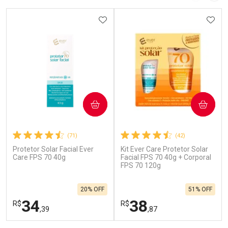
ADICIONAR AOS FAVORITOS
ADIC
COMPRAR
COMPRAR
(71)
(42)
Protetor Solar Facial Ever
Kit Ever Care Protetor Solar
Care FPS 70 40g
Facial FPS 70 40g + Corporal
FPS 70 120g
20% OFF
51% OFF
34
38
R$
R$
,39
,87