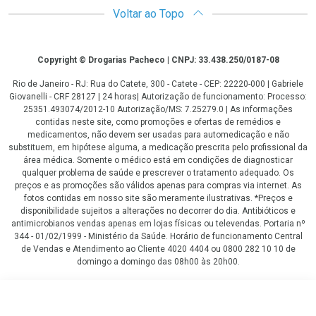
Voltar ao Topo
Copyright
Copyright © Drogarias Pacheco | CNPJ: 33.438.250/0187-08
Rio de Janeiro - RJ: Rua do Catete, 300 - Catete - CEP: 22220-000 | Gabriele
Giovanelli - CRF 28127 | 24 horas| Autorização de funcionamento: Processo:
25351.493074/2012-10 Autorização/MS: 7.25279.0 | As informações
contidas neste site, como promoções e ofertas de remédios e
medicamentos, não devem ser usadas para automedicação e não
substituem, em hipótese alguma, a medicação prescrita pelo profissional da
área médica. Somente o médico está em condições de diagnosticar
qualquer problema de saúde e prescrever o tratamento adequado. Os
preços e as promoções são válidos apenas para compras via internet. As
fotos contidas em nosso site são meramente ilustrativas. *Preços e
disponibilidade sujeitos a alterações no decorrer do dia. Antibióticos e
antimicrobianos vendas apenas em lojas físicas ou televendas. Portaria nº
344 - 01/02/1999 - Ministério da Saúde. Horário de funcionamento Central
de Vendas e Atendimento ao Cliente 4020 4404 ou 0800 282 10 10 de
domingo a domingo das 08h00 às 20h00.
LGPD Aceite os Cookies