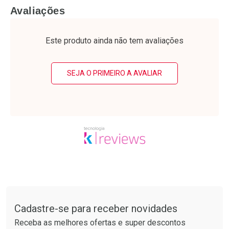
FECHAR
F
FECHAR
F
Avaliações
Laboratório
Laboratório
Por Menos
Por Menos
Este produto ainda não tem avaliações
SEJA O PRIMEIRO A AVALIAR
Ativar Desconto
Ativar Desconto
Comprar sem Desconto
Comprar sem Desconto
Tudo sobre a Drogarias Pacheco
Por R$ 34,39/cada
Por R$ 38,87/cada
Comprar sem Desconto
Comprar sem Desconto
Por R$ 34,39/cada
Por R$ 38,87/cada
Cadastre-se para receber novidades
Receba as melhores ofertas e super descontos