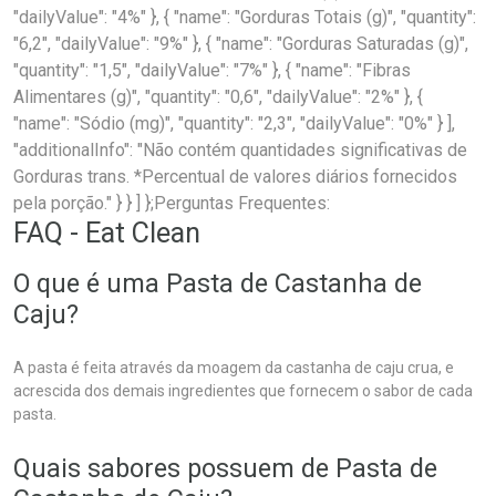
"dailyValue": "4%" }, { "name": "Gorduras Totais (g)", "quantity":
"6,2", "dailyValue": "9%" }, { "name": "Gorduras Saturadas (g)",
"quantity": "1,5", "dailyValue": "7%" }, { "name": "Fibras
Alimentares (g)", "quantity": "0,6", "dailyValue": "2%" }, {
"name": "Sódio (mg)", "quantity": "2,3", "dailyValue": "0%" } ],
"additionalInfo": "Não contém quantidades significativas de
Gorduras trans. *Percentual de valores diários fornecidos
pela porção." } } ] };Perguntas Frequentes:
FAQ - Eat Clean
O que é uma Pasta de Castanha de
Caju?
A pasta é feita através da moagem da castanha de caju crua, e
acrescida dos demais ingredientes que fornecem o sabor de cada
pasta.
Quais sabores possuem de Pasta de