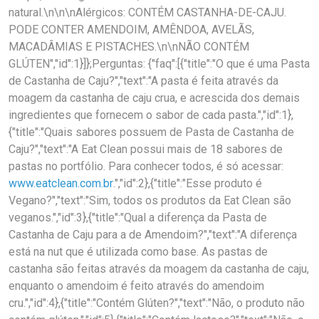
natural.\n\n\nAlérgicos: CONTÉM CASTANHA-DE-CAJU.
PODE CONTER AMENDOIM, AMÊNDOA, AVELÃS,
MACADÂMIAS E PISTACHES.\n\nNÃO CONTÉM
GLÚTEN","id":1}]};Perguntas: {"faq":[{"title":"O que é uma Pasta
de Castanha de Caju?","text":"A pasta é feita através da
moagem da castanha de caju crua, e acrescida dos demais
ingredientes que fornecem o sabor de cada pasta.","id":1},
{"title":"Quais sabores possuem de Pasta de Castanha de
Caju?","text":"A Eat Clean possui mais de 18 sabores de
pastas no portfólio. Para conhecer todos, é só acessar:
www.eatclean.com.br
.","id":2},{"title":"Esse produto é
Vegano?","text":"Sim, todos os produtos da Eat Clean são
veganos.","id":3},{"title":"Qual a diferença da Pasta de
Castanha de Caju para a de Amendoim?","text":"A diferença
está na nut que é utilizada como base. As pastas de
castanha são feitas através da moagem da castanha de caju,
enquanto o amendoim é feito através do amendoim
cru.","id":4},{"title":"Contém Glúten?","text":"Não, o produto não