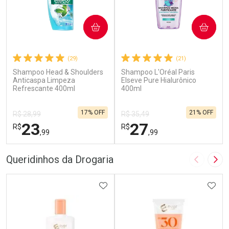
COMPRAR
COMPRAR
(29)
(21)
Shampoo Head & Shoulders
Shampoo L'Oréal Paris
Anticaspa Limpeza
Elseve Pure Hialurônico
Refrescante 400ml
400ml
17% OFF
21% OFF
R$ 28,99
R$ 35,49
23
27
R$
R$
,99
,99
FECHAR
F
FECHAR
F
Queridinhos da Drogaria
Imagem A
Pró
Laboratório
Laboratório
Por Menos
ADICIONAR AOS FAVORITOS
Por Menos
ADIC