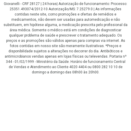
Giovanelli - CRF 28127 | 24 horas| Autorização de funcionamento: Processo:
25351.493074/2012-10 Autorização/MS: 7.25279.0 | As informações
contidas neste site, como promoções e ofertas de remédios e
medicamentos, não devem ser usadas para automedicação e não
substituem, em hipótese alguma, a medicação prescrita pelo profissional da
área médica. Somente o médico está em condições de diagnosticar
qualquer problema de saúde e prescrever o tratamento adequado. Os
preços e as promoções são válidos apenas para compras via internet. As
fotos contidas em nosso site são meramente ilustrativas. *Preços e
disponibilidade sujeitos a alterações no decorrer do dia. Antibióticos e
antimicrobianos vendas apenas em lojas físicas ou televendas. Portaria nº
344 - 01/02/1999 - Ministério da Saúde. Horário de funcionamento Central
de Vendas e Atendimento ao Cliente 4020 4404 ou 0800 282 10 10 de
domingo a domingo das 08h00 às 20h00.
LGPD Aceite os Cookies