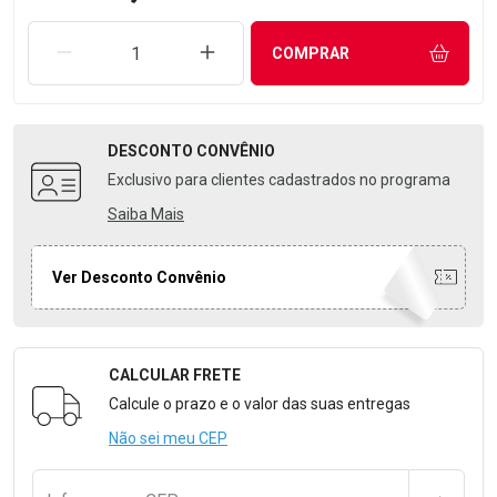
REMOVER UMA UNIDADE
AUMENTAR UMA UNIDADE
COMPRAR
DESCONTO
CONVÊNIO
Exclusivo para clientes cadastrados no programa
Saiba Mais
Ver Desconto Convênio
CALCULAR FRETE
Formulário para Calcular o Frete
Calcule o prazo e o valor das suas entregas
Não sei meu CEP