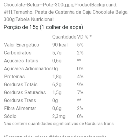
Chocolate-Belga--Pote-300g.jpg;ProductBackground:
#fff;Tamanho: Pasta de Castanha de Caju Chocolate Belga
300g;Tabela Nutricional:
Porção de 15g (1 colher de sopa)
Quantidade
VD % *
Valor Energético
90 kcal
5%
Carboidratos
5,7g
2%
Açúcares Totais
0,6g
**
Açúcares Adicionados
0g
0%
Proteínas
1,8g
4%
Gorduras Totais
6,2g
9%
Gorduras Saturadas
1,5g
7%
Gorduras Trans
0g
**
Fibra Alimentar
0,6g
2%
Sódio
2,3mg
0%
Não contém quantidades significativas de Gorduras trans.