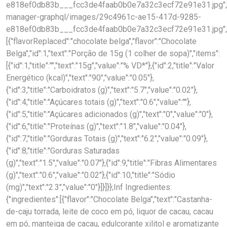
e818ef0db83b___fcc3de4faab0b0e7a32c3ecf72e91e31.jpg","bac
manager-graphql/images/29c4961c-ae15-417d-9285-
e818ef0db83b___fcc3de4faab0b0e7a32c3ecf72e91e31.jpg","
[{"flavorReplaced":"chocolate belga","flavor":"Chocolate
Belga","id":1,"text":"Porção de 15g (1 colher de sopa)","items":
[{"id":1,"title":"","text":"15g","value":"% VD*"},{"id":2,"title":"Valor
Energético (kcal)","text":"90","value":"0.05"},
{"id":3,"title":"Carboidratos (g)","text":"5.7","value":"0.02"},
{"id":4,"title":"Açúcares totais (g)","text":"0.6","value":""},
{"id":5,"title":"Açúcares adicionados (g)","text":"0","value":"0"},
{"id":6,"title":"Proteínas (g)","text":"1.8","value":"0.04"},
{"id":7,"title":"Gorduras Totais (g)","text":"6.2","value":"0.09"},
{"id":8,"title":"Gorduras Saturadas
(g)","text":"1.5","value":"0.07"},{"id":9,"title":"Fibras Alimentares
(g)","text":"0.6","value":"0.02"},{"id":10,"title":"Sódio
(mg)","text":"2.3","value":"0"}]}]}};Inf Ingredientes:
{"ingredientes":[{"flavor":"Chocolate Belga","text":"Castanha-
de-caju torrada, leite de coco em pó, liquor de cacau, cacau
em pó, manteiga de cacau, edulcorante xilitol e aromatizante