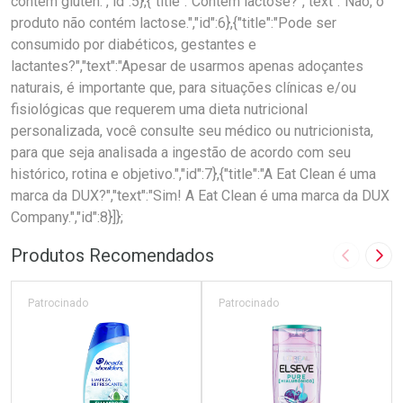
contém glúten.","id":5},{"title":"Contém lactose?","text":"Não, o
produto não contém lactose.","id":6},{"title":"Pode ser
consumido por diabéticos, gestantes e
lactantes?","text":"Apesar de usarmos apenas adoçantes
naturais, é importante que, para situações clínicas e/ou
fisiológicas que requerem uma dieta nutricional
personalizada, você consulte seu médico ou nutricionista,
para que seja analisada a ingestão de acordo com seu
histórico, rotina e objetivo.","id":7},{"title":"A Eat Clean é uma
marca da DUX?","text":"Sim! A Eat Clean é uma marca da DUX
Company.","id":8}]};
Produtos Recomendados
Imagem A
Pró
Patrocinado
Patrocinado