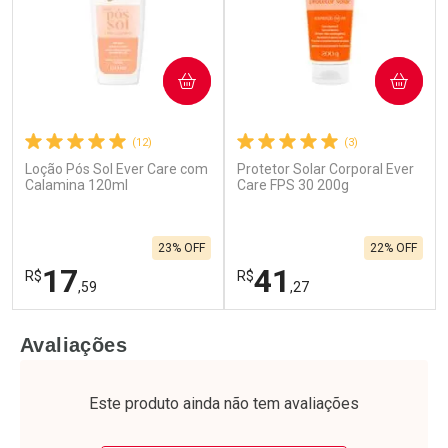
COMPRAR
COMPRAR
(12)
(3)
Loção Pós Sol Ever Care com
Protetor Solar Corporal Ever
Ativar Desconto
Ativar Desconto
Calamina 120ml
Care FPS 30 200g
Comprar sem Desconto
Comprar sem Desconto
Por R$ 23,99/cada
Por R$ 27,99/cada
Comprar sem Desconto
Comprar sem Desconto
23% OFF
22% OFF
Por R$ 23,99/cada
Por R$ 27,99/cada
17
41
R$
R$
,59
,27
FECHAR
F
FECHAR
F
Avaliações
Laboratório
Laboratório
Por Menos
Por Menos
Este produto ainda não tem avaliações