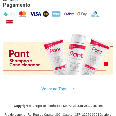
Pagamento
PIX
MasterCard
VISA
ELO
AMEX
NuPay
Google Pay
Diners Club
Hipercard
Promoção em Destaque
Voltar ao Topo
Copyright
Copyright © Drogarias Pacheco | CNPJ: 33.438.250/0187-08
Rio de Janeiro - RJ: Rua do Catete, 300 - Catete - CEP: 22220-000 | Gabriele