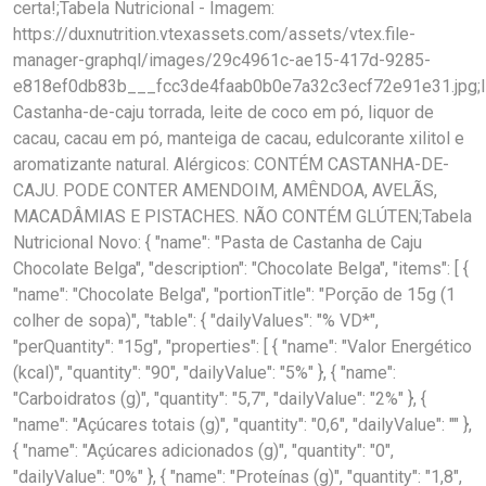
certa!;Tabela Nutricional - Imagem:
https://duxnutrition.vtexassets.com/assets/vtex.file-
manager-graphql/images/29c4961c-ae15-417d-9285-
e818ef0db83b___fcc3de4faab0b0e7a32c3ecf72e91e31.jpg;In
Castanha-de-caju torrada, leite de coco em pó, liquor de
cacau, cacau em pó, manteiga de cacau, edulcorante xilitol e
aromatizante natural. Alérgicos: CONTÉM CASTANHA-DE-
CAJU. PODE CONTER AMENDOIM, AMÊNDOA, AVELÃS,
MACADÂMIAS E PISTACHES. NÃO CONTÉM GLÚTEN;Tabela
Nutricional Novo: { "name": "Pasta de Castanha de Caju
Chocolate Belga", "description": "Chocolate Belga", "items": [ {
"name": "Chocolate Belga", "portionTitle": "Porção de 15g (1
colher de sopa)", "table": { "dailyValues": "% VD*",
"perQuantity": "15g", "properties": [ { "name": "Valor Energético
(kcal)", "quantity": "90", "dailyValue": "5%" }, { "name":
"Carboidratos (g)", "quantity": "5,7", "dailyValue": "2%" }, {
"name": "Açúcares totais (g)", "quantity": "0,6", "dailyValue": "" },
{ "name": "Açúcares adicionados (g)", "quantity": "0",
"dailyValue": "0%" }, { "name": "Proteínas (g)", "quantity": "1,8",