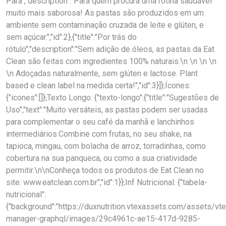
Para","description":"Para quem procura uma rotina saudável
muito mais saborosa! As pastas são produzidos em um
ambiente sem contaminação cruzada de leite e glúten, e
sem açúcar.","id":2},{"title":"Por trás do
rótulo","description":"Sem adição de óleos, as pastas da Eat
Clean são feitas com ingredientes 100% naturais.\n \n \n \n
\n Adoçadas naturalmente, sem glúten e lactose. Plant
based e clean label na medida certa!","id":3}]};Ícones:
{"icones":[]};Texto Longo: {"texto-longo":{"title":"Sugestões de
Uso","text":"Muito versáteis, as pastas podem ser usadas
para complementar o seu café da manhã e lanchinhos
intermediários.Combine com frutas, no seu shake, na
tapioca, mingau, com bolacha de arroz, torradinhas, como
cobertura na sua panqueca, ou como a sua criatividade
permitir.\n\nConheça todos os produtos de Eat Clean no
site: www.eatclean.com.br","id":1}};Inf Nutricional: {"tabela-
nutricional":
{"background":"https://duxnutrition.vtexassets.com/assets/vtex
manager-graphql/images/29c4961c-ae15-417d-9285-