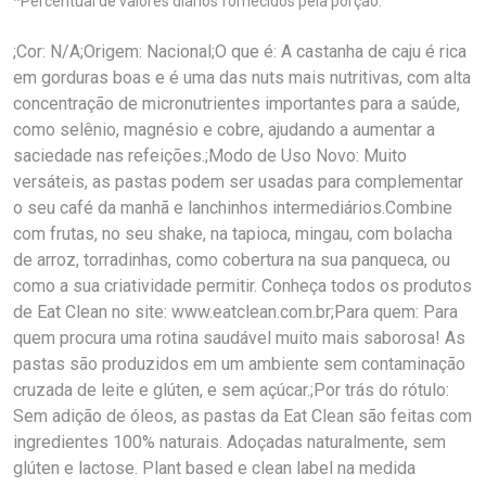
*Percentual de valores diários fornecidos pela porção.
;Cor: N/A;Origem: Nacional;O que é: A castanha de caju é rica
em gorduras boas e é uma das nuts mais nutritivas, com alta
concentração de micronutrientes importantes para a saúde,
como selênio, magnésio e cobre, ajudando a aumentar a
saciedade nas refeições.;Modo de Uso Novo: Muito
versáteis, as pastas podem ser usadas para complementar
o seu café da manhã e lanchinhos intermediários.Combine
com frutas, no seu shake, na tapioca, mingau, com bolacha
de arroz, torradinhas, como cobertura na sua panqueca, ou
como a sua criatividade permitir. Conheça todos os produtos
de Eat Clean no site: www.eatclean.com.br;Para quem: Para
quem procura uma rotina saudável muito mais saborosa! As
pastas são produzidos em um ambiente sem contaminação
cruzada de leite e glúten, e sem açúcar.;Por trás do rótulo:
Sem adição de óleos, as pastas da Eat Clean são feitas com
ingredientes 100% naturais. Adoçadas naturalmente, sem
glúten e lactose. Plant based e clean label na medida