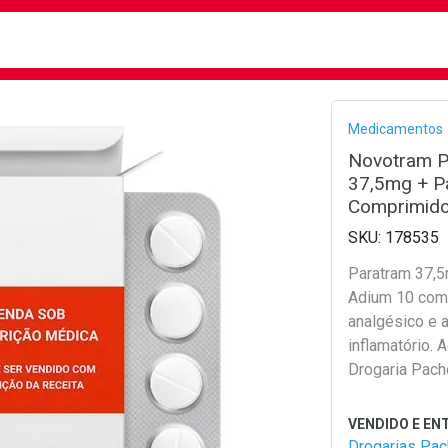
busca
isa?
Bread
Medicamentos
Novotram P
37,5mg + P
Comprimid
178535
Paratram 37
Adium 10 comp
analgésico e a
inflamatório. 
Drogaria Pach
Drogarias Pa