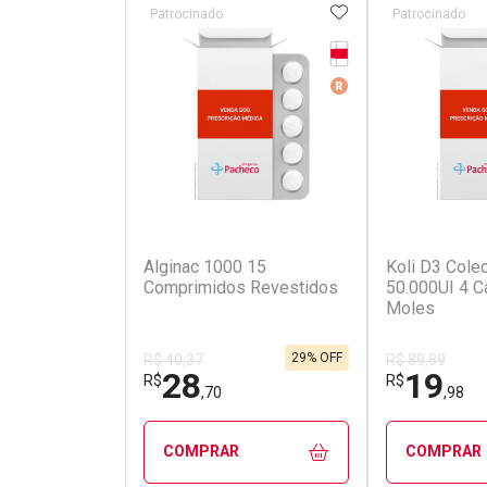
ADICIONAR AOS 
Patrocinado
Patrocinado
Tarja Vermelha
Medicamento De Ref
(5)
Alginac 1000 15
Koli D3 Colec
Comprimidos Revestidos
50.000UI 4 C
Moles
29% OFF
R$ 40,37
R$ 89,89
28
19
R$
R$
,70
,98
COMPRAR
COMPRAR