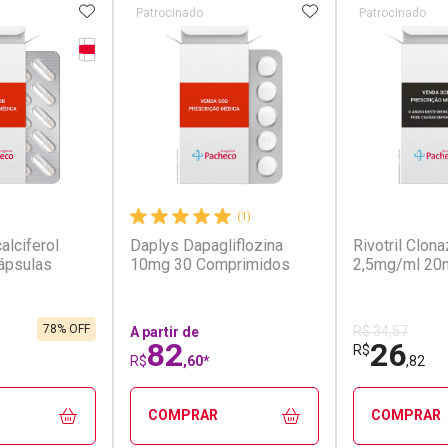
FAVORITOS
ADICIONAR AOS FAVORITOS
ADICIONAR AOS 
Patrocinado
Patrocinado
Tarja Vermelha
erência
(7)
(1)
alciferol
Daplys Dapagliflozina
Rivotril Clo
ápsulas
10mg 30 Comprimidos
2,5mg/ml 20
78% OFF
R$ 34,57
A partir de
82
26
R$
R$
,60*
,82
COMPRAR
COMPRAR