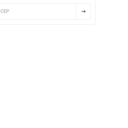
u CEP
CALCULAR FRETE