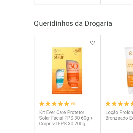
FECHAR
FECHAR
Queridinhos da Drogaria
Laboratório
Laborató
Por Menos
Por Men
ADICIONAR AOS 
(9)
Kit Ever Care Protetor
Loção Prolo
Ativar Desconto
Ativar Des
Solar Facial FPS 30 60g +
Bronzeado E
Corporal FPS 30 200g
Comprar sem Desconto
Comprar s
Comprar sem Desconto
Comprar s