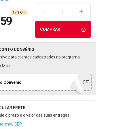
REMOVER UMA UNIDADE
AUMENTAR UMA UNIDA
17% OFF
,59
COMPRAR
CONTO
CONVÊNIO
usivo para clientes cadastrados no programa
a Mais
o Convênio
CULAR FRETE
o para Calcular o Frete
ule o prazo e o valor das suas entregas
sei meu CEP