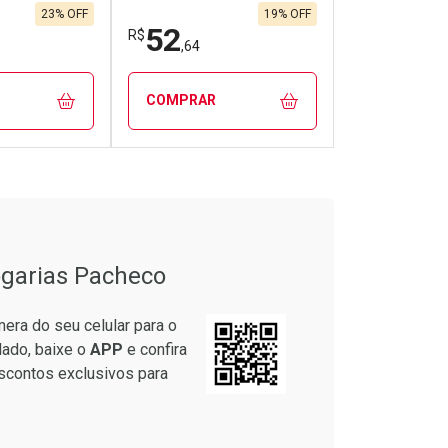
2/cada
Por R$ 96,99/cada
Por R$ 42,6
2/cada
Por R$ 96,99/cada
Por R$ 42,6
23% OFF
19% OFF
52
R$
,64
COMPRAR
FECHAR
FECHAR
FECHAR
FECHAR
rio
Laboratório
os
Por Menos
garias Pacheco
era do seu celular para o
lado, baixe o
APP
e confira
scontos exclusivos para