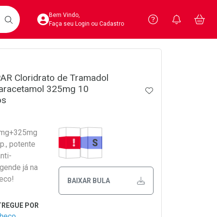
Acesse sua Conta
Precisa de 
Notific
Aces
Bem Vindo,
Você po
notifica
Vo
it
BUSCAR
Ver Recursos 
Faça seu Login ou Cadastro
crumb
Atendimento ao 
AR Cloridrato de Tramadol
aracetamol 325mg 10
Central de Ajud
ADICIONAR AOS 
os
Televendas
4020-4404
Tarja Vermelha
Medicamento Similar
,5mg+325mg
., potente
nti-
Agende já na
eco!
BAIXAR BULA
checo