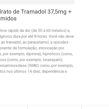
drato de Tramadol 37,5mg +
imidos
vio rápido da dor (de 30 a 60 minutos) e,
lgésico dura por até 8 horas. Você não deve
 ao tramadol, ao paracetamol, a opioides
onente da formulação; intoxicação por
, por exemplo, dipirona), hipnóticos (como,
icos (como, por exemplo, lorazepam);
onoaminoxidase (IMAO, como, por exemplo,
os nos últimos 14 dias; dependência a