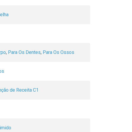
elha
rpo
,
Para Os Dentes
,
Para Os Ossos
os
ção de Receita C1
imido